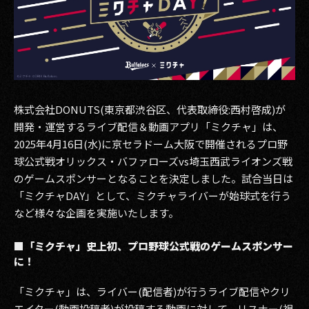
その他事業
PRIVACY POLICY
2026
2025
株式会社DONUTS(東京都渋谷区、代表取締役:西村啓成)が
開発・運営するライブ配信＆動画アプリ「ミクチャ」は、
2024
2025年4月16日(水)に京セラドーム大阪で開催されるプロ野
2023
球公式戦オリックス・バファローズvs埼玉西武ライオンズ戦
のゲームスポンサーとなることを決定しました。試合当日は
2022
「ミクチャDAY」として、ミクチャライバーが始球式を行う
など様々な企画を実施いたします。
2021
2020
■「ミクチャ」史上初、プロ野球公式戦のゲームスポンサー
に！
2019
「ミクチャ」は、ライバー(配信者)が行うライブ配信やクリ
2018
エイター(動画投稿者)が投稿する動画に対して、リスナー(視