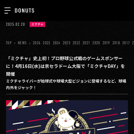
TOP
2025.02.20
ミクチャ
お知らせ
NEWS
ジョブカン
TOP
NEWS
2026
2025
2024
2023
2022
2021
2020
2019
2018
2017
ABOUT
ゲーム
SERVICES
「ミクチャ」史上初！プロ野球公式戦のゲームスポンサー
に！4月16日(水)は京セラドーム大阪で「ミクチャDAY」を
ミクチャ
GROUP
開催
医療(CLIUS)
ミクチャライバーが始球式や球場大型ビジョンに登場するなど、球場
RECRUIT
内外をジャック！
出版メディア
CONTACT
美少女図鑑
イベント
タテドラ