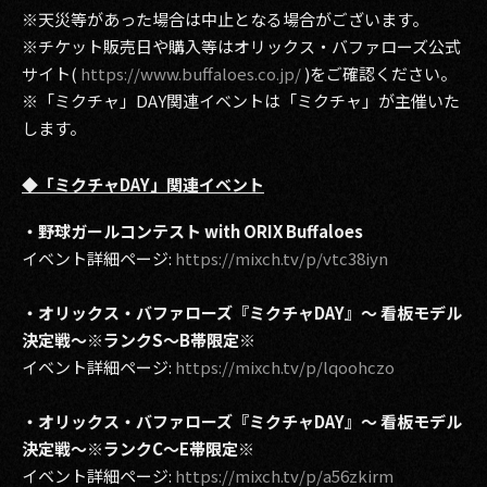
※天災等があった場合は中止となる場合がございます。
※チケット販売日や購入等はオリックス・バファローズ公式
サイト(
https://www.buffaloes.co.jp/
)をご確認ください。
※「ミクチャ」DAY関連イベントは「ミクチャ」が主催いた
します。
◆「ミクチャDAY」関連イベント
・野球ガールコンテスト with ORIX Buffaloes
イベント詳細ページ:
https://mixch.tv/p/vtc38iyn
・オリックス・バファローズ『ミクチャDAY』～ 看板モデル
決定戦～※ランクS～B帯限定※
イベント詳細ページ:
https://mixch.tv/p/lqoohczo
・オリックス・バファローズ『ミクチャDAY』～ 看板モデル
決定戦～※ランクC～E帯限定※
イベント詳細ページ:
https://mixch.tv/p/a56zkirm