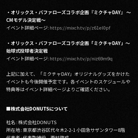
・オリックス・バファローズコラボ企画『ミクチャDAY』 ～
CMモデル決定戦～
イベント詳細ページ:
https://mixch.tv/p/z61el0pf
・オリックス・バファローズコラボ企画「ミクチャDAY」～
始球式投球者決定戦
イベント詳細ページ:
https://mixch.tv/p/niz69m9q
上記に加えて、「ミクチャDAY」オリジナルグッズをかけた
イベントも今後開催予定です。各イベントのスケジュールや
特典等はイベント詳細ページよりご確認ください。
■株式会社DONUTSについて
社名 : 株式会社DONUTS
所在地 : 東京都渋谷区代々木2-2-1 小田急サザンタワー8階
代表者 : 代表取締役 西村啓成