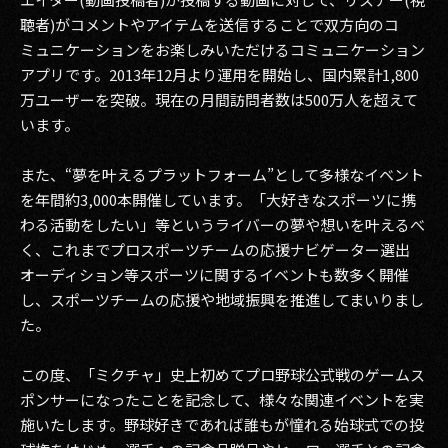
聴者)がコメントやアイテムを送信することで双方向のコ
2017
ミュニケーションをお楽しみいただけるコミュニケーション
アプリです。2013年12月より運用を開始し、国内累計1,800
2016
万ユーザーを突破。現在の月間訪問者数は500万人を超えて
2015
います。
2014
また、“夢を叶えるプラットフォーム”として多様なイベント
を年間約3,000本開催しています。「大好きなスポーツに携
2013
わる活動をしたい」等というライバーの夢や想いを叶えるべ
く、これまでプロスポーツチームの応援ナビゲーター選出
2012
オーディション等スポーツに関するイベントも数多く開催
2011
し、スポーツチームの応援や地域振興を推進してまいりまし
た。
2010
この度、「ミクチャ」史上初めてプロ野球公式戦のゲームス
2009
ポンサーになったことを記念して、様々な関連イベントを実
施いたします。野球好きであれば誰もが憧れる始球式での投