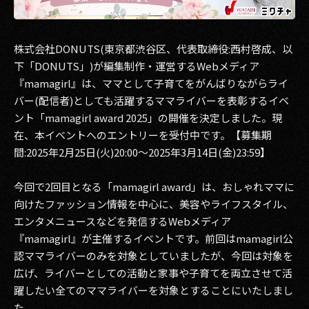
その他事業
PRIVACY POLICY
株式会社DONUTS(東京都渋谷区、代表取締役:西村啓成、以
下「DONUTS」)が編集制作・運営するWebメディア
2026
『mamagirl』は、ママとして子育てをがんばりながらライ
2025
バー(配信者)としても活躍するママライバーを表彰するイベ
ント「mamagirl award 2025」の開催を決定しました。現
2024
在、本イベントへのエントリーを受付中です。【募集期
間:2025年2⽉25⽇(火)20:00〜2025年3⽉14⽇(金)23:59】
2023
2022
今回で2回目となる「mamagirl award」は、おしゃれママに
向けたファッション情報を中心に、美容やライフスタイル、
2021
エンタメニュースなどを発信するWebメディア
『mamagirl』が主催するイベントです。前回はmamagirl公
2020
認ママライバーのみを対象としていましたが、今回は対象を
広げ、ライバーとしての活動と家事や子育てを両立させて活
2019
躍したい全てのママライバーを対象とすることにいたしまし
2018
た。