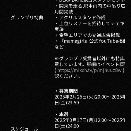
・関東を走るJR車両内の中吊り広告
月間掲載
グランプリ特典
・アクリルスタンド作成
・上位リスナーを招待してチェキ撮
実施
・希望エリアでの交通広告掲載
・『mamagirl』公式YouTube掲載
など
※グランプリ受賞者以外にも特典を
意しています。詳細はイベント概要
(
https://mixch.tv/p/mjhuuz8w
)を
認ください。
・募集期間
2025年2⽉25⽇(火)20:00〜2025年3
⽇(金)23:59
・本選
2025年3月17日(月)12:00～2025年3
日(土)24:00
スケジュール