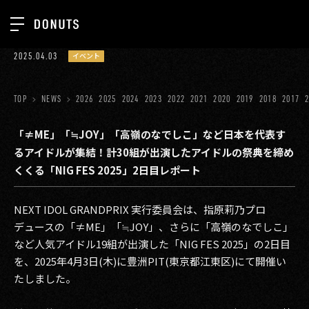
TOP
2025.04.03
イベント
お知らせ
NEWS
ジョブカン
TOP
NEWS
2026
2025
2024
2023
2022
2021
2020
2019
2018
2017
ABOUT
ゲーム
SERVICES
「≠ME」「≒JOY」「高嶺のなでしこ」など日本を代表す
るアイドルが集結！計30組が出演したアイドルの祭典を締め
ミクチャ
GROUP
くくる「NIG FES 2025」2日目レポート
医療(CLIUS)
RECRUIT
NEXT IDOL GRANDPRIX 実⾏委員会は、指原莉乃プロ
出版メディア
CONTACT
デュースの「≠ME」「≒JOY」、さらに「高嶺のなでしこ」
美少女図鑑
など人気アイドル19組が出演した「NIG FES 2025」の2日目
を、2025年4⽉3⽇(木)に豊洲PIT(東京都江東区)にて開催い
イベント
たしました。
タテドラ