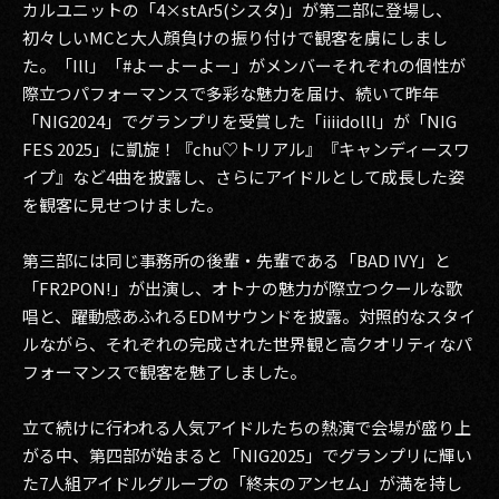
カルユニットの「4×stAr5(シスタ)」が第二部に登場し、
初々しいMCと大人顔負けの振り付けで観客を虜にしまし
た。「Ill」「#よーよーよー」がメンバーそれぞれの個性が
際立つパフォーマンスで多彩な魅力を届け、続いて昨年
「NIG2024」でグランプリを受賞した「iiiidolll」が「NIG
FES 2025」に凱旋！『chu♡トリアル』『キャンディースワ
イプ』など4曲を披露し、さらにアイドルとして成長した姿
を観客に見せつけました。
第三部には同じ事務所の後輩・先輩である「BAD IVY」と
「FR2PON!」が出演し、オトナの魅力が際立つクールな歌
唱と、躍動感あふれるEDMサウンドを披露。対照的なスタイ
ルながら、それぞれの完成された世界観と高クオリティなパ
フォーマンスで観客を魅了しました。
立て続けに行われる人気アイドルたちの熱演で会場が盛り上
がる中、第四部が始まると「NIG2025」でグランプリに輝い
た7⼈組アイドルグループの「終末のアンセム」が満を持し