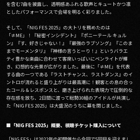
を含む7曲を披露し、透明感あふれる歌声とキュートかつ凛
としたパフォーマンスで会場を明るく彩りました。
そして、「NIG FES 2025」の大トリを務めたのは
「≠ME」！『秘密インシデント』『ポニーテール キュル
ン』『す、好きじゃない！』『最強のラブソング』『このま
までモーメンタリ』『神様の言うとーり！』というバラエ
ティ豊かな楽曲に合わせて客席いっぱいにペンライトが輝
き、幻想的な光景が広がりました。最後に「≠ME」を代表
する曲の一つである『ラストチャンス、ラストダンス』のイ
ントロが流れると盛り上がりは最高潮に！観客との息の合っ
たコール＆レスポンスと、磨き上げられた表現力で圧倒的な
存在感を放ち、2日間に渡って総勢30組のアイドルが共演し
た「NIG FES 2025」は大盛況のうちに幕を閉じました。
■「NIG FES 2025」概要、視聴チケット購入について
「NIG FES」は2022年の初開催から今回で5回目を迎えまし