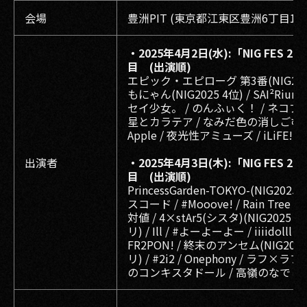
会場
豊洲PIT (東京都江東区豊洲6丁目1-2
・2025年4月2日(水):「NIG FES 20
目 (出演順)
エピック・エピローグ 第3番(NIG2025
もにゃん(NIG2025 4位) / SAI²Riu
セイ少女。 / のんふぃく！ / ネコプラpi
星とカラテア / なみだ色の消しごむ / Pe
Apple / 夜光性アミューズ / iLiFE!
出演者
・2025年4月3日(木):「NIG FES 20
目 (出演順)
PrincessGarden-TOKYO-(NIG2025 
スコード / #Mooove! / Rain Tree
対値 / 4×stAr5(シスタ)(NIG2025
リ) / Ill / #よーよーよー / iiiidolll / B
FR2PON! / 終末のアンセム(NIG20
リ) / #2i2 / Onephony / ラフ×ラフ /
のコンキスタドール / 高嶺のなでしこ 