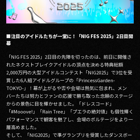
2017
2016
■注目のアイドルたちが一堂に！「NIG FES 2025」2日目開
2015
幕
2014
「NIG FES 2025」2日目の先陣を切ったのは、前日に開催さ
れたネクストブレイクアイドルの頂点を決める特典総額
2013
2,000万円の大型アイドルコンテスト「NIG2025」で3位を受
2012
賞した6⼈組アイドルグループの「PrincessGarden-
TOKYO-」！幕が上がるや否や会場は熱気に包まれ、メン
2011
バーたちは努力とファンの応援で勝ち取った念願のステージ
からの景色に目を輝かせました。「ドレスコード」
2010
「#Mooove!」「Rain Tree」「プエラの絶対値」も個性輝く
2009
パフォーマンスで観客を魅了し、会場のボルテージをより一
層高めました。
そして、「NIG2025」で準グランプリを受賞したダンスボー