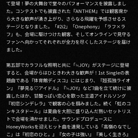
て登場！夢の大舞台で堂々のパフォーマンスを披露しまし
た。コンテストでも披露された『ANTHEM』では観客席か
ら大きな歓声が湧き上がり、さらなる飛躍を予感させるス
テージとなりました。「#2i2」「Onephony」「ラフ×ラ
フ」も、会場に駆けつけた観客、そしてオンラインで見守る
ファンへ向かってそれぞれが全力を尽くしたステージを届け
ました。
第五部でカラフルな照明と共に「≒JOY」がステージに登場
すると、会場からはひときわ大きな歓声が！1st Singleの表
題曲である『体育館ディスコ』にはじまり、『超孤独ライオ
ン』『夢見る♡アイドル』『≒JOY』など7曲を立て続けに披
露したほか、甘酸っぱい恋心を歌った王道アイドルソング
『初恋シンデレラ』で観客の心を掴みました。続く「虹のコ
ンキスタドール」は夏曲を大胆に盛り込んだ熱いセットリス
トで会場を沸かせました。サウンドプロデュースに
HoneyWorksを迎えヒット曲を連発している「高嶺のなでし
こ」は『初恋のひと。』『女の子は強い』『美しく生きろ』