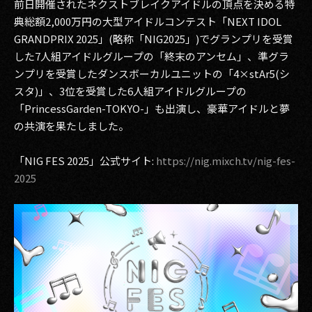
前日開催されたネクストブレイクアイドルの頂点を決める特
その他事業
典総額2,000万円の大型アイドルコンテスト「NEXT IDOL
PRIVACY POLICY
GRANDPRIX 2025」(略称「NIG2025」)でグランプリを受賞
した7⼈組アイドルグループの「終末のアンセム」、準グラ
2026
ンプリを受賞したダンスボーカルユニットの「4×stAr5(シ
スタ)」、3位を受賞した6⼈組アイドルグループの
2025
「PrincessGarden-TOKYO-」も出演し、豪華アイドルと夢
の共演を果たしました。
2024
2023
「NIG FES 2025」公式サイト:
https://nig.mixch.tv/nig-fes-
2025
2022
2021
2020
2019
2018