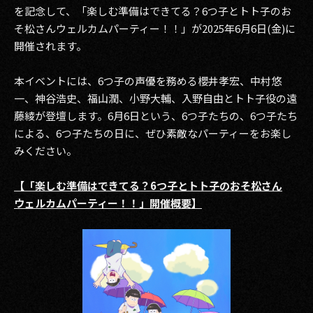
を記念して、「楽しむ準備はできてる？6つ子とトト子のお
2017
そ松さんウェルカムパーティー！！」が2025年6月6日(金)に
開催されます。
2016
本イベントには、6つ子の声優を務める櫻井孝宏、中村悠
2015
一、神谷浩史、福山潤、小野大輔、入野自由とトト子役の遠
藤綾が登壇します。6月6日という、6つ子たちの、6つ子たち
2014
による、6つ子たちの日に、ぜひ素敵なパーティーをお楽し
2013
みください。
2012
【「楽しむ準備はできてる？6つ子とトト子のおそ松さん
ウェルカムパーティー！！」開催概要】
2011
2010
2009