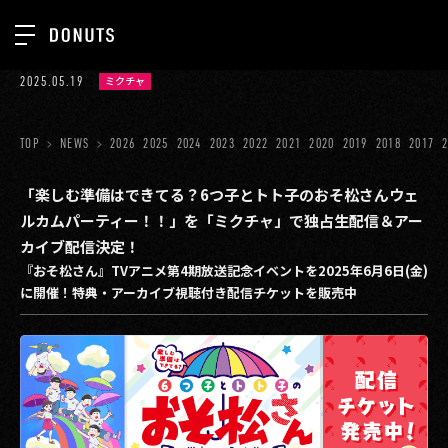
TOP
2025.05.19
ミクチャ
お知らせ
NEWS
ジョブカン
TOP
NEWS
2026
2025
2024
2023
2022
2021
2020
2019
2018
2017
ABOUT
ゲーム
SERVICES
「楽しむ準備はできてる？6つ子とトト子のおそ松さんウェ
ルカムパーティー！！」を「ミクチャ」で独占生配信＆アー
ミクチャ
GROUP
カイブ配信決定！
医療(CLIUS)
『おそ松さん』TVアニメ第4期放送記念イベントを2025年6月6日(金)
RECRUIT
に開催！特典・アーカイブ視聴付き配信チケットを販売中
出版メディア
CONTACT
美少女図鑑
イベント
タテドラ