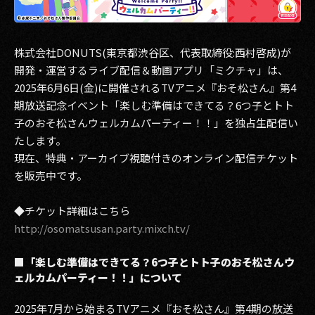
その他事業
PRIVACY POLICY
株式会社DONUTS(東京都渋谷区、代表取締役:西村啓成)が
2026
開発・運営するライブ配信＆動画アプリ「ミクチャ」は、
2025年6月6日(金)に開催されるTVアニメ『おそ松さん』第4
2025
期放送記念イベント「楽しむ準備はできてる？6つ子とトト
子のおそ松さんウェルカムパーティー！！」を独占生配信い
2024
たします。
現在、特典・アーカイブ視聴付きのオンライン配信チケット
2023
を販売中です。
2022
◆チケット詳細はこちら
2021
http://osomatsusan.party.mixch.tv/
2020
■「楽しむ準備はできてる？6つ子とトト子のおそ松さんウ
ェルカムパーティー！！」について
2019
2025年7月から始まるTVアニメ『おそ松さん』第4期の放送
2018