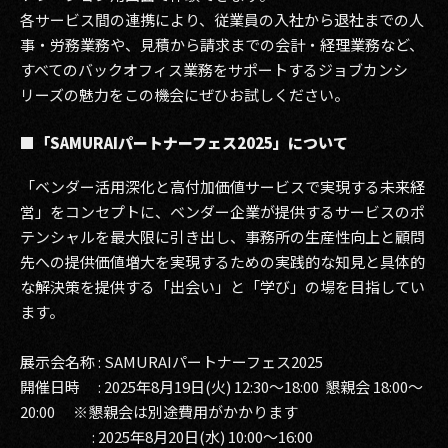
各サービス間の連携により、従業員の入社から退社までの人
2017
事・労務業務や、見積から請求までの会計・経理業務など、
すべてのバックオフィス業務をサポートするジョブカンシ
2016
リーズの魅力をこの機会にぜひお試しください。
2015
■「SAMURAIパートナーフェス2025」について
2014
「ベンダー活用深化と高付加価値サービスで実現する未来経
2013
営」をコンセプトに、ベンダー企業が提供するサービスのポ
テンシャルを最大限に引き出し、事務所の生産性向上と顧問
2012
先への提供価値増大を実現するための実践的な知見と具体的
な解決策を提供する「出会い」と「学び」の場を目指してい
2011
ます。
2010
展示会名称 : SAMURAIパートナーフェス2025
2009
開催日時 : 2025年8月19日(火) 12:30～18:00 懇親会 18:00～
20:00 ※懇親会は別途費用がかかります
: 2025年8月20日(水) 10:00～16:00