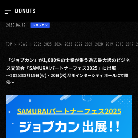
TOP
2025.06.19
ジョブカン
お知らせ
NEWS
ジョブカン
TOP
NEWS
2026
2025
2024
2023
2022
2021
2020
2019
2018
2017
ABOUT
ゲーム
SERVICES
「ジョブカン」が1,000名の士業が集う過去最大級のビジネ
ス交流会「SAMURAIパートナーフェス2025」に出展
ミクチャ
GROUP
～2025年8月19日(火)・20日(水) 品川インターシティ ホールにて開
医療(CLIUS)
催～
RECRUIT
出版メディア
CONTACT
美少女図鑑
イベント
タテドラ