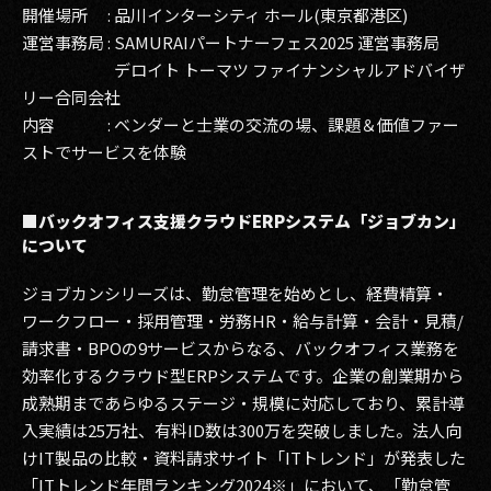
開催場所 : 品川インターシティ ホール(東京都港区)
運営事務局 : SAMURAIパートナーフェス2025 運営事務局
デロイト トーマツ ファイナンシャルアドバイザ
リー合同会社
内容 : ベンダーと士業の交流の場、課題＆価値ファー
ストでサービスを体験
■バックオフィス支援クラウドERPシステム「ジョブカン」
について
ジョブカンシリーズは、勤怠管理を始めとし、経費精算・
ワークフロー・採用管理・労務HR・給与計算・会計・見積/
請求書・BPOの9サービスからなる、バックオフィス業務を
効率化するクラウド型ERPシステムです。企業の創業期から
成熟期まであらゆるステージ・規模に対応しており、累計導
入実績は25万社、有料ID数は300万を突破しました。法人向
けIT製品の比較・資料請求サイト「ITトレンド」が発表した
「ITトレンド年間ランキング2024※」において、「勤怠管