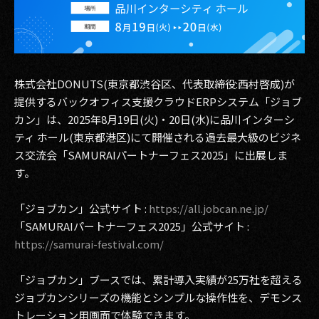
その他事業
PRIVACY POLICY
2026
株式会社DONUTS(東京都渋谷区、代表取締役:西村啓成)が
2025
提供するバックオフィス支援クラウドERPシステム「ジョブ
カン」は、2025年8月19日(火)・20日(水)に品川インターシ
2024
ティ ホール(東京都港区)にて開催される過去最大級のビジネ
ス交流会「SAMURAIパートナーフェス2025」に出展しま
2023
す。
2022
「ジョブカン」公式サイト :
https://all.jobcan.ne.jp/
2021
「SAMURAIパートナーフェス2025」公式サイト :
https://samurai-festival.com/
2020
「ジョブカン」ブースでは、累計導入実績が25万社を超える
2019
ジョブカンシリーズの機能とシンプルな操作性を、デモンス
2018
トレーション用画面で体験できます。