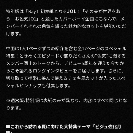
特別版は『Ray』初表紙となる
JO1
！「その美が世界を救
う お色気JO1」と題したカバーボーイ企画にちなんで、メ
ンバーそれぞれの色気を纏った魅力的なカットを堪能いただ
けます。
中面は1人1ページずつの紹介を含む全17ページのスペシャル
特集！ときめくエピソードが盛りだくさんの“色気”に関する
メンバー同士のトークから、デビュー5周年を迎えた今だか
らこそ語れるロングインタビューをお届けします。さらに、
切り取って携帯に挟んで使えるチェキ風カットが入ったスペ
シャルピンナップも付属します。
※通常版/特別版は表紙のみが異なり、内容はすべて同じとな
ります。
■これから訪れる夏に向けた大特集テーマ「ビジュ強化月
間」。