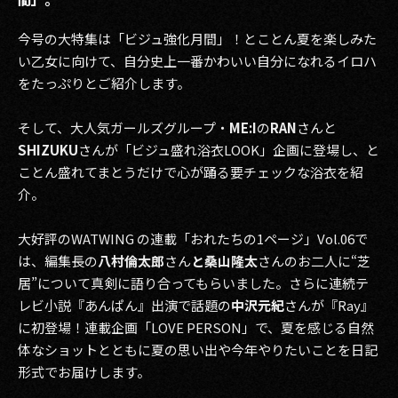
今号の大特集は「ビジュ強化月間」！とことん夏を楽しみた
い乙女に向けて、自分史上一番かわいい自分になれるイロハ
をたっぷりとご紹介します。
そして、大人気ガールズグループ・
ME:I
の
RAN
さんと
SHIZUKU
さんが「ビジュ盛れ浴衣LOOK」企画に登場し、と
ことん盛れてまとうだけで心が踊る要チェックな浴衣を紹
介。
大好評のWATWING の連載「おれたちの1ページ」Vol.06で
は、編集長の
八村倫太郎
さん
と桑山隆太
さんのお二人に“芝
居”について真剣に語り合ってもらいました。さらに連続テ
レビ小説『あんぱん』出演で話題の
中沢元紀
さんが『Ray』
に初登場！連載企画「LOVE PERSON」で、夏を感じる自然
体なショットとともに夏の思い出や今年やりたいことを日記
形式でお届けします。