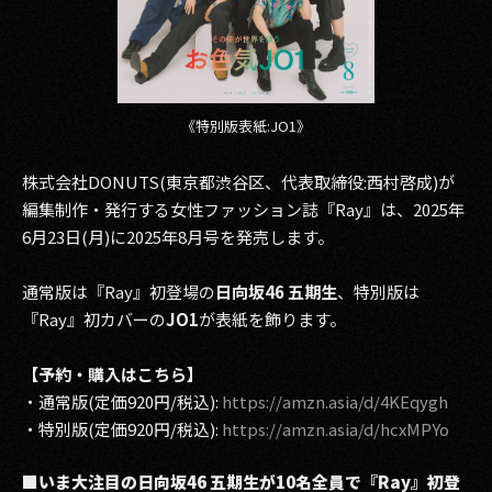
2017
2016
《特別版表紙:JO1》
2015
株式会社DONUTS(東京都渋谷区、代表取締役:西村啓成)が
2014
編集制作・発行する女性ファッション誌『Ray』は、2025年
2013
6月23日(月)に2025年8月号を発売します。
2012
通常版は『Ray』初登場の
日向坂46 五期生
、特別版は
『Ray』初カバーの
JO1
が表紙を飾ります。
2011
2010
【予約・購入はこちら】
・通常版(定価920円/税込):
https://amzn.asia/d/4KEqygh
2009
・特別版(定価920円/税込):
https://amzn.asia/d/hcxMPYo
■いま大注目の日向坂46 五期生が10名全員で『Ray』初登