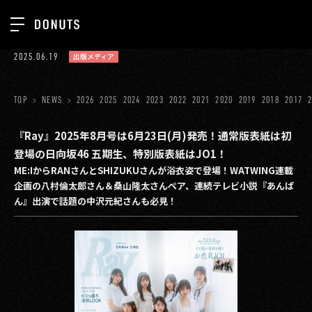
TOP
2025.06.19
出版メディア
お知らせ
NEWS
ジョブカン
TOP
NEWS
2026
2025
2024
2023
2022
2021
2020
2019
2018
2017
ABOUT
ゲーム
SERVICES
『Ray』2025年8月号は6月23日(月)発売！通常版表紙は初
登場の日向坂46 五期生、特別版表紙はJO1！
ミクチャ
GROUP
ME:IからRANさんとSHIZUKUさんが浴衣姿で登場！WATWING連載
医療(CLIUS)
企画の八村倫太郎さん＆桑山隆太さんペア、連続テレビ小説『あんぱ
RECRUIT
ん』出演で話題の中沢元紀さんも必見！
出版メディア
CONTACT
美少女図鑑
イベント
タテドラ