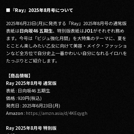
■『Ray』2025年8月号について
2025年6月23日(月)に発売する『Ray』2025年8月号の通常版
表紙は
日向坂46 五期生
、特別版表紙は
JO1
がそれぞれ務め
ます。今号は「ビジュ強化月間」を大特集のテーマに、夏を
とことん楽しみたい乙女に向けて美容・メイク・ファッショ
ンなど全方位で自分史上一番かわいい自分になれるイロハを
たっぷりとご紹介します。
【商品情報】
Ray 2025年8月号 通常版
表紙 : 日向坂46 五期生
価格 : 920円(税込)
発売日 : 2025年6月23日(月)
Amazon :
https://amzn.asia/d/4KEqygh
Ray 2025年8月号 特別版