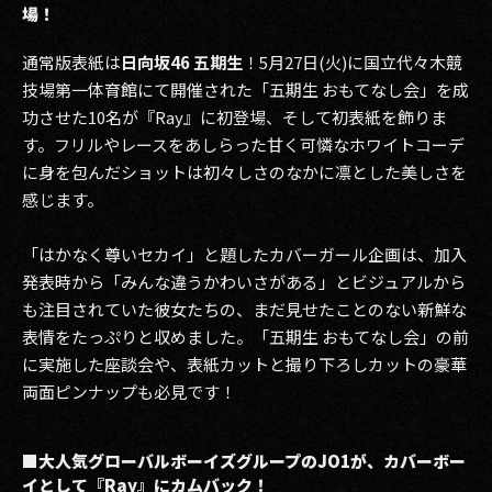
場！
通常版表紙は
日向坂46 五期生
！5月27日(火)に国立代々木競
技場第一体育館にて開催された「五期生 おもてなし会」を成
功させた10名が『Ray』に初登場、そして初表紙を飾りま
す。フリルやレースをあしらった甘く可憐なホワイトコーデ
に身を包んだショットは初々しさのなかに凛とした美しさを
感じます。
「はかなく尊いセカイ」と題したカバーガール企画は、加入
発表時から「みんな違うかわいさがある」とビジュアルから
も注目されていた彼女たちの、まだ見せたことのない新鮮な
表情をたっぷりと収めました。「五期生 おもてなし会」の前
に実施した座談会や、表紙カットと撮り下ろしカットの豪華
両面ピンナップも必見です！
■大人気グローバルボーイズグループのJO1が、カバーボー
イとして『Ray』にカムバック！