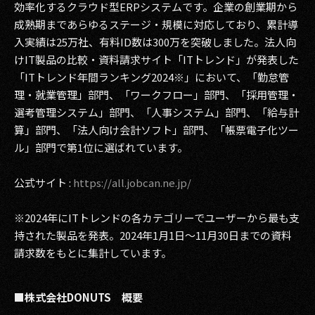
効率化するクラウド型ERPシステムです。企業の創業期から
成熟期まであらゆるステージ・規模に対応しており、累計導
入実績は25万社、有料ID数は300万を突破しました。法人向
けIT製品の比較・資料請求サイト「ITトレンド」が発表した
「ITトレンド年間ランキング2024※」において、「勤怠管
理・就業管理」部門、「ワークフロー」部門、「採用管理・
選考管理システム」部門、「人事システム」部門、「給与計
算」部門、「法人向け会計ソフト」部門、「帳票電子化ツー
ル」部門で第1位に選ばれています。
公式サイト :
https://all.jobcan.ne.jp/
※2024年にITトレンドの各カテゴリーでユーザーから最も支
持された製品を発表。2024年1月1日～11月30日までの資料
請求数をもとに集計しています。
■株式会社DONUTS 概要