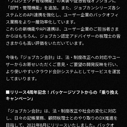
「プロジェクト管理機能」の実装や証憑管理オプションに
「部門・管理機能」を追加。また、ジョブカンシリーズ各シ
2017
ステムとのAPI連携を強化し、ユーザー企業のバックオフィ
ス業務をより一層効率化しています。
2016
これらの新機能やAPI連携は、ユーザー企業のご担当者さま
2015
からはもちろん、ジョブカン認定アドバイザーの税理士の皆
さまからも高い評価をいただいています。
2014
今後も『ジョブカン会計』は、法・制度改正への対応やユー
2013
ザーからお寄せいただくご意見・ご要望の開発反映を行い、
より使いやすいクラウド会計システムとしてサービスを運営
2012
してまいります。
2011
■リリース4周年記念！パッケージソフトからの「乗り換え
2010
キャンペーン」
2009
『ジョブカン会計』は、法・制度改正や社会の変化に対応
し、日々の記帳業務、顧問税理士とのやり取りのDX推進を
目指して、2021年8月にリリースいたしました。バックオ