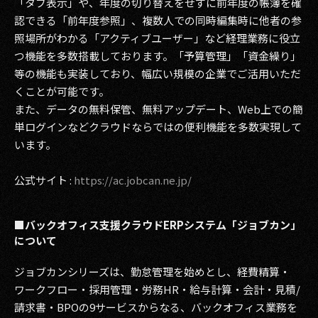
「タブ表示」や、年度の切り替えをせずに前年度の帳簿を確
認できる「前年度参照」、複数人での同時編集時に他者の参
照場所がわかる「アクティブユーザー」など経理業務に役立
つ機能を多数搭載しております。「予算管理」「資金繰り」
等の機能も実装しており、幅広い規模の企業でご活用いただ
くことが可能です。
また、データの無料保管、無料アップデート、Web上での簡
単ログインなどクラウドならではの便利機能を多数実現して
います。
公式サイト :
https://ac.jobcan.ne.jp/
■バックオフィス支援クラウドERPシステム「ジョブカン」
について
ジョブカンシリーズは、勤怠管理を始めとし、経費精算・
ワークフロー・採用管理・労務HR・給与計算・会計・見積/
請求書・BPOの9サービスからなる、バックオフィス業務を