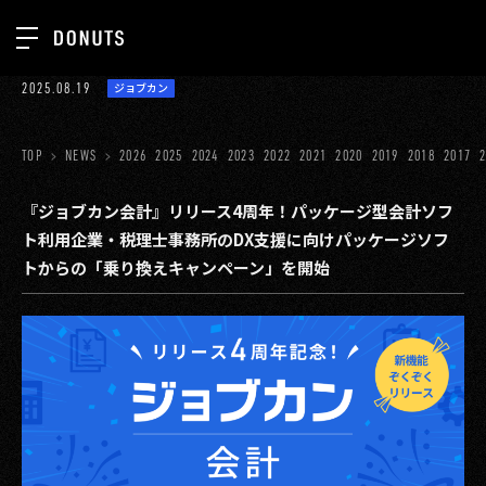
TOP
2025.08.19
ジョブカン
お知らせ
NEWS
ジョブカン
TOP
NEWS
2026
2025
2024
2023
2022
2021
2020
2019
2018
2017
ABOUT
ゲーム
SERVICES
『ジョブカン会計』リリース4周年！パッケージ型会計ソフ
ト利用企業・税理士事務所のDX支援に向けパッケージソフ
ミクチャ
GROUP
トからの「乗り換えキャンペーン」を開始
医療(CLIUS)
RECRUIT
出版メディア
CONTACT
美少女図鑑
イベント
タテドラ