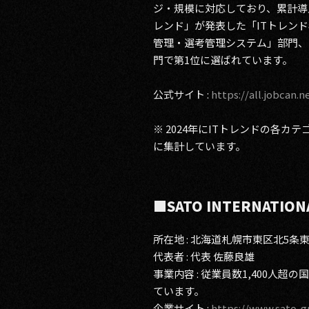
ジ・規模に対応しており、累計導入
レンド」が発表した「ITトレン
管理・選考管理システム」部門、
門で第1位に選ばれています。
公式サイト :
https://all.jobcan.ne
※ 2024年にITトレンドの各カ
に集計しています。
■SATO INTERNATIO
所在地 : 北海道札幌市東区北5条東8-
代表者 : 代表 佐藤良雄
事業内容 : 従業員数1,400
ています。
企業サイト :
https://www.sato-gr