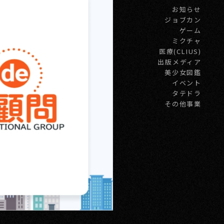
お知らせ
ジョブカン
ゲーム
ミクチャ
医療(CLIUS)
出版メディア
美少女図鑑
イベント
タテドラ
その他事業