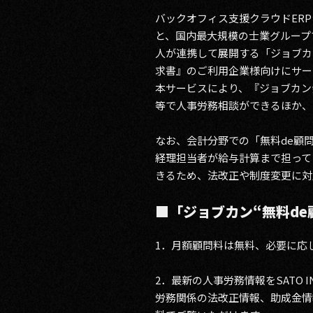
バックオフィス支援クラウドERP
と、国内最大規模の士業グループである
人が連携して展開する「ジョブカン
求書』のご利用企業様向けにサー
本サービスにより、『ジョブカン
等で人事労務相談ができるほか、SA
なお、会計分野での「無料de顧問」サ
経理担当者が給与計算まで担って
きるため、法改正や制度変更に対
■「ジョブカン“無料de
1．月額顧問料は無料、必要に応じ
2．最新の人事労務情報をSATO I
労務関係の法改正情報、助成金情