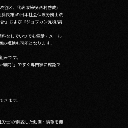
渋谷区、代表取締役:西村啓成)
表:佐藤良雄)の日本社会保険労務士法
ン会計』および『ジョブカン見積/請
問料なしでいつでも電話・メール
説動画の視聴も可能となります。
り組みです。
e顧問”」ですぐ専門家に確認で
ができます。
社労士)が解説した動画・情報を無