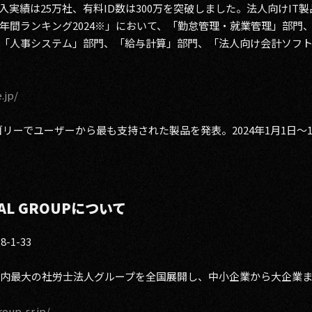
実績は25万社、有料ID数は300万を突破しました。法人向けIT
ド年間ランキング2024※」において、「勤怠管理・就業管理」部門
「人事システム」部門、「給与計算」部門、「法人向け会計ソフ
.jp/
テゴリーでユーザーから最も支持された製品を発表。2024年1月1日～
NAL GROUPについて
1-33
人超の国内最大の社労士法人グループを全国展開し、中小企業から大企
oup-sr.jp/