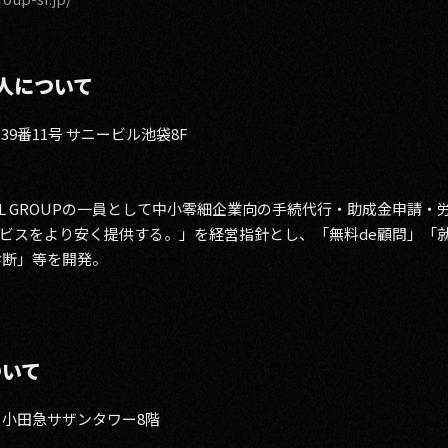
人について
39番11号 サニービル池袋8F
ATIONAL GROUPの一員として中小零細企業向の手続代行・助成金
ビスをより安く提供する。」を経営指針とし、「無料de顧問」「就
診断」等を開発。
ついて
-1 小田急サザンタワー8階