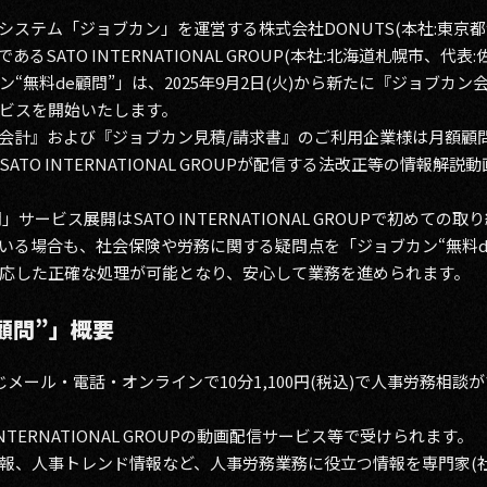
システム「ジョブカン」を運営する株式会社DONUTS(本社:東京都
SATO INTERNATIONAL GROUP(本社:北海道札幌市、代
“無料de顧問”」は、2025年9月2日(火)から新たに『ジョブカ
ビスを開始いたします。
会計』および『ジョブカン見積/請求書』のご利用企業様は月額顧
TO INTERNATIONAL GROUPが配信する法改正等の情報解
ービス展開はSATO INTERNATIONAL GROUPで初めての取
いる場合も、社会保険や労務に関する疑問点を「ジョブカン“無料d
応した正確な処理が可能となり、安心して業務を進められます。
顧問”」概要
メール・電話・オンラインで10分1,100円(税込)で人事労務相談
NTERNATIONAL GROUPの動画配信サービス等で受けられます。
報、人事トレンド情報など、人事労務業務に役立つ情報を専門家(