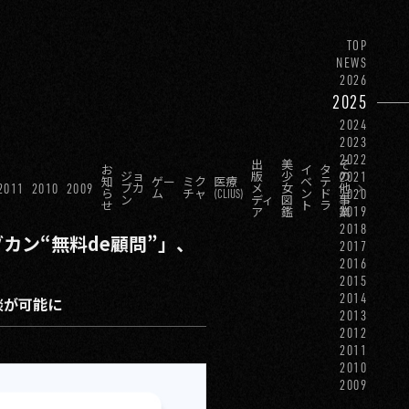
TOP
NEWS
2026
2025
2024
2023
2022
出
美
そ
お
イ
タ
2021
ジョ
版
少
の
知
ゲー
ミク
医療
ベ
テ
2011
2010
2009
ブカ
メ
女
他
2020
ら
ム
チャ
(CLIUS)
ン
ド
ン
ディ
図
事
せ
ト
ラ
2019
ア
鑑
業
2018
ョブカン“無料de顧問”」、
2017
2016
2015
2014
談が可能に
2013
2012
2011
2010
2009