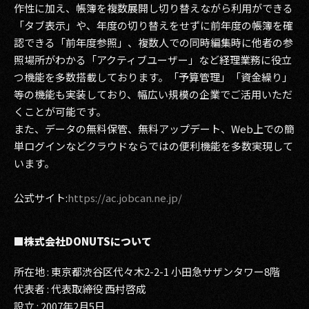
作性に加え、帳簿を複数展開し切り替えながら利用ができる
「タブ表示」や、年度の切り替えをせずに前年度の帳簿を確
認できる「前年度参照」、複数人での同時編集時に他者の参
照場所がわかる「アクティブユーザー」など経理業務に役立
つ機能を多数搭載しております。「予算管理」「資金繰り」
等の機能も実装しており、幅広い規模の企業でご活用いただ
くことが可能です。
また、データの無料保管、無料アップデート、Web上での簡
単ログインなどクラウドならではの便利機能を多数実現して
います。
公式サイト:
https://ac.jobcan.ne.jp/
■株式会社DONUTSについて
所在地 : 東京都渋谷区代々木2-2-1 小田急サザンタワー8階
代表者 : 代表取締役 西村啓成
設立 : 2007年2月5日