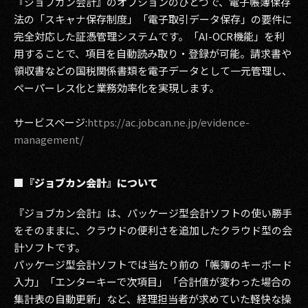
『ジョブカン会計』のオプションのひとつで、電子帳簿保存
法の「スキャナ保存制度」「電子取引データ保存」の要件に
完全対応した証憑管理システムです。「AI-OCR機能」を利
用することで、項目を自動読み取り・登録が可能。請求書や
領収書などの国税関係書類を電子データとして一元管理し、
ペーパーレス化と業務効率化を実現します。
サービスページ:
https://ac.jobcan.ne.jp/evidence-
management/
■『ジョブカン会計』について
『ジョブカン会計』は、パッケージ型会計ソフトの使い勝手
をそのままに、クラウドの便利さを追加したクラウド型の会
計ソフトです。
パッケージ型会計ソフトでは当たり前の「帳簿のキーボード
入力」「エンターキーで次項目」「合計値が変わった場合の
集計表の自動更新」など、経理担当者が求めていた軽快な操