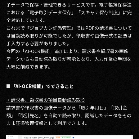
子データで保存・管理できるサービスです。電子帳簿保存法
2017
における「電子取引データ保存」「スキャナ保存制度」に完
全対応しています。
2016
これまで『ジョブカン証憑管理』ではPDFの請求書について
は自動読み取りが可能でしたが、領収書や画像形式の証憑は
2015
手入力する必要がありました。
今回の「AI-OCR機能」追加により、請求書や領収書の画像
2014
データからも自動読み取りが可能となり、入力作業の手間を
2013
大幅に削減できます。
2012
■「AI-OCR機能」でできること
2011
・請求書、領収書の項目自動読み取り
2010
請求書や領収書の画像データから「取引年月日」「取引金
額」「取引先名」を自動で読み取り、認識したデータをその
2009
まま証憑管理情報として利用できます。