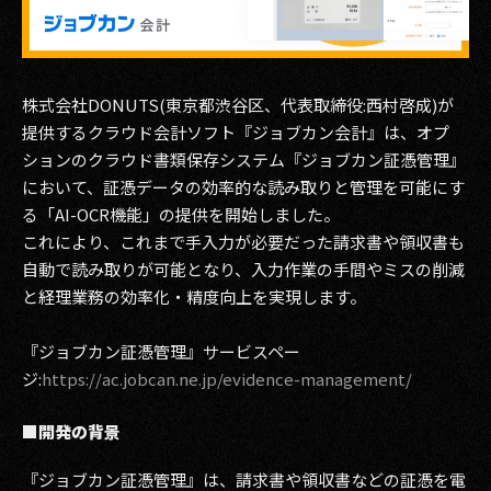
その他事業
PRIVACY POLICY
株式会社DONUTS(東京都渋谷区、代表取締役:西村啓成)が
2026
提供するクラウド会計ソフト『ジョブカン会計』は、オプ
2025
ションのクラウド書類保存システム『ジョブカン証憑管理』
において、証憑データの効率的な読み取りと管理を可能にす
2024
る「AI-OCR機能」の提供を開始しました。
これにより、これまで手入力が必要だった請求書や領収書も
2023
自動で読み取りが可能となり、入力作業の手間やミスの削減
2022
と経理業務の効率化・精度向上を実現します。
2021
『ジョブカン証憑管理』サービスペー
ジ:
https://ac.jobcan.ne.jp/evidence-management/
2020
■開発の背景
2019
『ジョブカン証憑管理』は、請求書や領収書などの証憑を電
2018