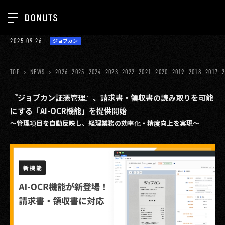
TOP
2025.09.26
ジョブカン
お知らせ
NEWS
ジョブカン
TOP
NEWS
2026
2025
2024
2023
2022
2021
2020
2019
2018
2017
ABOUT
ゲーム
SERVICES
『ジョブカン証憑管理』、請求書・領収書の読み取りを可能
にする「AI-OCR機能」を提供開始
ミクチャ
GROUP
～管理項目を自動反映し、経理業務の効率化・精度向上を実現～
医療(CLIUS)
RECRUIT
出版メディア
CONTACT
美少女図鑑
イベント
タテドラ