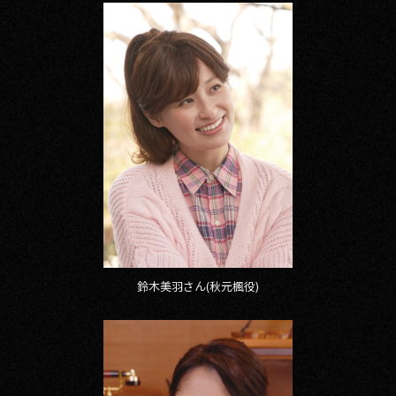
鈴木美羽さん(秋元楓役)