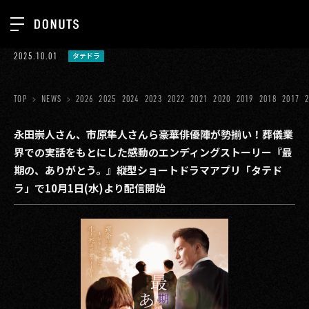
TOP
2025.10.01
タテドラ
お知らせ
NEWS
ジョブカン
TOP
NEWS
2026
2025
2024
2023
2022
2021
2020
2019
2018
2017
ABOUT
ゲーム
SERVICES
永田崇人さん、市原隼人さんら豪華俳優陣が勢揃い！葬儀業
界での実話をもとにした感動のエンディングストーリー『最
ミクチャ
GROUP
期の、ありがとう。』縦型ショートドラマアプリ「タテド
医療(CLIUS)
ラ」で10月1日(水)より配信開始
RECRUIT
出版メディア
CONTACT
美少女図鑑
イベント
タテドラ