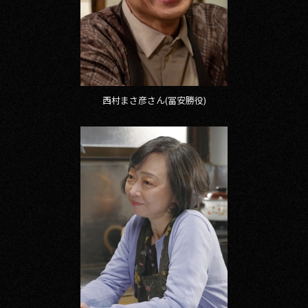
西村まさ彦さん(冨安勝役)