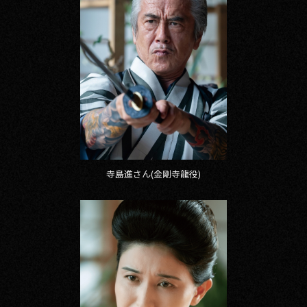
寺島進さん(金剛寺龍役)