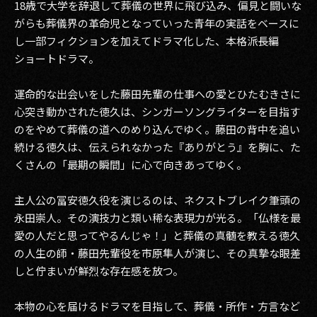
18歳で大学を辞退して葬儀の世界に飛び込み、偏見と闘いな
がらも葬儀界の革命児となっていった青年の実話をベースに
し一部フィクションを加えてドラマ化した、本格派長編
ショートドラマ。
運命的な出会いをした藤田先輩の仕事への愛とひたむきさに
心突き動かされた徳久は、シンガーソングライターを目指す
のをやめて葬儀の道へのめり込んでゆく。藤田の背中を追い
続ける徳久は、伝えられなかった『ありがとう』を胸に、た
くさんの「最期の瞬間」に心で向きあってゆく。
主人公の冨安徳久役を演じるのは、ネクストブレイク筆頭の
永田崇人。その演技力と類い稀な表現力が光る。「仏様を最
愛の人だと思ってやるんじゃ！」と葬儀の真髄を教える徳久
の人生の師・藤田先輩役を市原隼人が演じ、その真摯な眼差
しと佇まいが鮮烈な存在感を放つ。
本物の心を届けるドラマを目指して、葬儀・所作・方言など