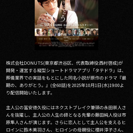
その他事業
PRIVACY POLICY
2026
2025
2024
株式会社DONUTS(東京都渋谷区、代表取締役:西村啓成)が
2023
開発・運営する縦型ショートドラマアプリ「タテドラ」は、
葬儀業界での実話をもとにした同名小説が原作のドラマ『最
2022
期の、ありがとう。』(全60話)を2025年10月1日(水)19:00よ
り配信開始いたします。
2021
2020
主人公の冨安徳久役にはネクストブレイク筆頭の永田崇人さ
んを抜擢し、主人公の人生の師となる先輩の藤田純人役は市
2019
原隼人さんが演じます。さらに恋人として主人公を支えるヒ
ロインに鈴木美羽さん、ヒロインの母親役に櫻井淳子さん、
2018