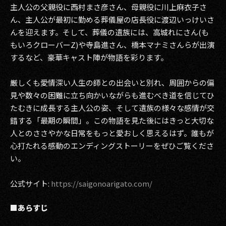
主人公の父親役に西村まさ彦さん、母親役に川上麻衣子さ
2017
ん、主人公が最初に勤める葬儀屋の店長役に渡辺いっけいさ
んを迎えます。そして、葬儀の遺族には、高城れにさん(も
2016
もいろクローバーZ)や寺島進さん、橋本マナミさんらが出演
するなど、豪華キャスト陣が物語を彩ります。
2015
厳しくも愛情深い人生の師との出会いと別れ、周囲からの偏
2014
見や数々の困難に立ち向かいながらも進むべき道を信じてひ
2013
たむきに成長する主人公の姿、そして遺族の様々な感情が交
錯する「最期の瞬間」。この物語を見た後にはきっと大切な
2012
人とのささやかな日常をもっと愛おしく思えるはず。誰もが
心打たれる感動のエンディングストーリーをぜひご覧くださ
2011
い。
2010
公式サイト:
https://saigonoarigato.com/
2009
■あらすじ