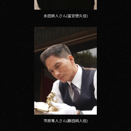
永田崇人さん(冨安徳久役)
市原隼人さん(藤田純人役)