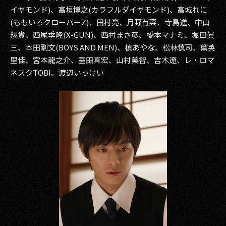
イヤモンド)、高垣博之(カラフルダイヤモンド)、高城れに
(ももいろクローバーZ)、田村亮、月野有菜、寺島進、中山
翔貴、西尾季隆(X-GUN)、西村まさ彦、橋本マナミ、堀田眞
三、本田剛文(BOYS AND MEN)、槙あやな、松林慎司、黛英
里佳、宮本龍之介、室田真宏、山村美智、吉木遼、レ・ロマ
ネスクTOBI、渡辺いっけい