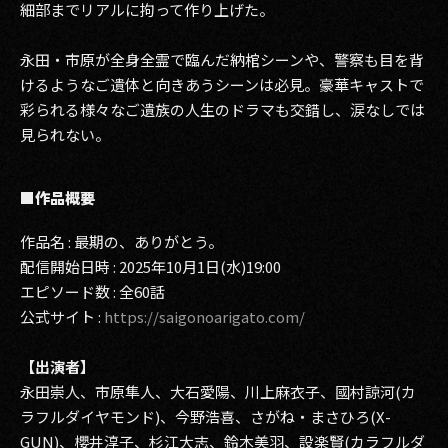
細部までリアルに拘って作り上げた。
永田・市原が全身全霊で臨んだ納棺シーンや、警察も目を背
けるようなご遺体と向きあうシーンは必見。豪華キャストで
彩られる様々なご遺族の人生のドラマも交錯し、涙なしでは
見られない。
■作品概要
作品名 : 最期の、ありがとう。
配信開始日時 : 2025年10月1日(水)19:00
エピソード数 : 全60話
公式サイト :
https://saigonoarigato.com/
【出演者】
永田崇人、市原隼人、大石愛陽、川上麻衣子、國村諒河(カ
ラフルダイヤモンド)、今野浩喜、さがね・まさひろ(X-
GUN)、櫻井淳子、杉江大志、鈴木美羽、設楽賢(カラフルダ