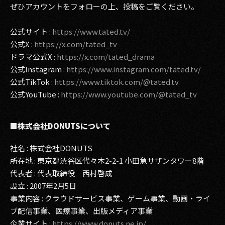
ぜひアカウントをフォローの上、投稿をご覧ください。
公式サイト :
https://www.tated.tv/
公式X :
https://x.com/tated_tv
ドラマ公式X :
https://x.com/tated_drama
公式Instagram :
https://www.instagram.com/tated.tv/
公式TikTok :
https://www.tiktok.com/@tated.tv
公式YouTube :
https://www.youtube.com/@tated_tv
■株式会社DONUTSについて
社名 : 株式会社DONUTS
所在地 : 東京都渋谷区代々木2-2-1 小田急サザンタワー8階
代表者 : 代表取締役 西村啓成
設立 : 2007年2月5日
事業内容 : クラウドサービス事業、ゲーム事業、動画・ライ
ブ配信事業、医療事業、出版メディア事業
企業サイト :
https://www.donuts.ne.jp/