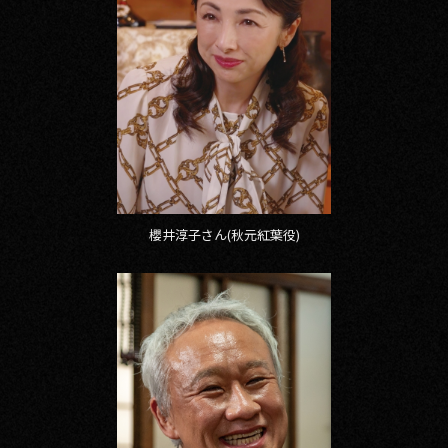
櫻井淳子さん(秋元紅葉役)