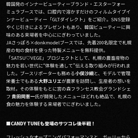
韓国発のインナービューティーブランド・エスターフォー
ミュラブースでは、口腔内で溶かすだけのフィルムタイプイ
ンナービューティー「GLTダイレクト」をご紹介。SNS登録
やくじ引きによるプレゼントもあり、韓国ビューティーに興
味のある来場者を中心ににぎわっていました。
JAさっぽろ×donkmodelブースでは、先着200名限定で札幌
産の旬の食材を使った特製メニューを無料提供。
「SATSU♡VEGE」プロジェクトとして、札幌の農畜産物の
魅力を若い世代に“体験を通して”伝える取り組みが行われま
した。ブースリポーターも務める
小俣沙織
と、モデルで管理
栄養士でもある
大野ユリエ
が農家を訪問し、生産者の想いを
取材。その体験をもとに宮の森フランセス教会グランドシェ
フ
貴田岡憲一
氏が開発したメニューはどれも絶品で、札幌の
食の魅力を体験する来場者でにぎわいました。
■CANDY TUNEも登場のサツコレ後半戦！
フレッシュなオープニングパフォーマンスと、ガーリーから