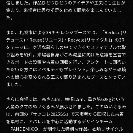
信しました。作品ひとつひとつのアイデアや工夫にも注目が
集まり、来場者は思わず足を止めて展示を楽しんでいまし
た。
また、札幌市による3Rチャレンジブースでは、「Reduce(リ
デュース)・Reuse(リユース)・Recycle(リサイクル)」の3R
をテーマに、身近な暮らしの中でできるサスティナブルな取
り組みを紹介。来場者自身がごみ減量に向けた意識を宣言で
きるボードの設置や古着の回収を行い、アンケートに回答い
ただいた方にはノベルティもプレゼント。楽しみながら環境
への関心を高められる工夫が盛り込まれたブースとなってい
ました。
さらに会場には、高さ2.3m、横幅1.5m、重さ約60kgという
大型のクマのぬいぐるみが展示されました。このぬいぐるみ
は、前回の『サツコレ2025SS』で来場者から回収した古着
を素材に、アパレルを中心に活動するデザインチーム
「PANDEMIXXX」が制作した特別な作品。衣類リサイクル