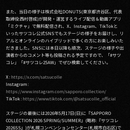
2017
また、当日の様子は株式会社DONUTS(東京都渋谷区、代表
取締役:西村啓成)が開発・運営するライブ配信＆動画アプリ
2016
「ミクチャ」で無料配信され、X、Instagram、TikTokと
いったサツコレ公式SNSでもステージの様子をお届けし、リ
2015
アルとオンラインのハイブリッドで多くの方にお楽しみいた
だきました。SNSには本日以降も順次、ステージの様子や出
2014
演者からのコメント等も投稿される予定ですので、「#サツ
2013
コレ」「#サツコレ25AW」でぜひ検索してください。
2012
X :
https://x.com/satsucolle
Instagram :
2011
https://www.instagram.com/sapporo.collection/
2010
TikTok :
https://www.tiktok.com/@satsucolle_official
2009
ステージの最後には2026年5月17日(日)に『SAPPORO
COLLECTION 2026 SPRING/SUMMER』(略称:『サツコレ
2026SS』)が札幌コンベンションセンター(札幌市白石区)で