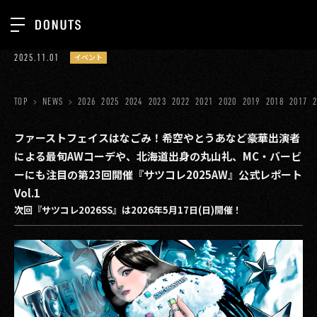
TOP
2025.11.01
イベント
お知らせ
NEWS
ジョブカン
TOP
NEWS
2026
2025
2024
2023
2022
2021
2020
2019
2018
2017
ABOUT
ゲーム
SERVICES
ファーストフェイスはなごみ！希空やとうあなど豪華出演者
による最旬AWコーデや、北海道出身の丸山礼、MC・バービ
ミクチャ
GROUP
ーにも注目の第23回開催『サツコレ2025AW』公式レポート
医療(CLIUS)
Vol.1
RECRUIT
次回『サツコレ2026SS』は2026年5月17日(日)開催！
出版メディア
CONTACT
美少女図鑑
イベント
タテドラ