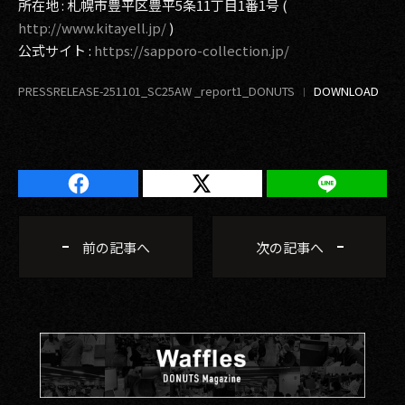
所在地 : 札幌市豊平区豊平5条11丁目1番1号 (
http://www.kitayell.jp/
)
公式サイト :
https://sapporo-collection.jp/
PRESSRELEASE-251101_SC25AW _report1_DONUTS
前の記事へ
次の記事へ