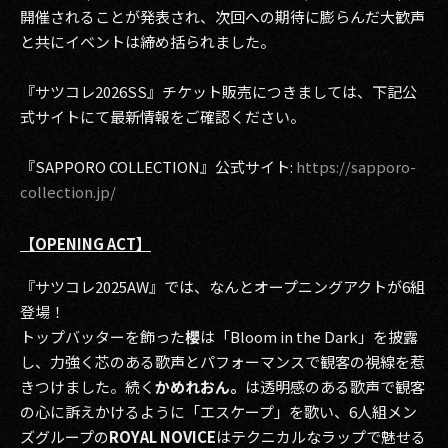
開催されることが発表され、次回への期待に膨らんだ大歓声
と共にイベントは締め括られました。
『サツコレ2026SS』チケット販売につきましては、下記公
式サイトにて最新情報をご確認ください。
『SAPPORO COLLECTION』公式サイト:
https://sapporo-
collection.jp/
【OPENING ACT】
『サツコレ2025AW』では、なんとオープニングアクトが6組
登場！
トップバッターを飾った
櫻
は「Bloom in the Dark」を披露
し、力強く芯のある歌声とパフォーマンスで観客の視線を惹
きつけました。続く
かめれおん。
は透明感のある歌声で観客
の心に訴えかけるように「エスケープ」を歌い、6人組メン
ズグループの
ROYAL NOVICE
はテクニカルなラップで魅せる