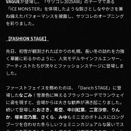
VAGUE
が登場し、『サツコレ2025AW』のテーマである
「ICE MONSTER」を体現したような鋭さとしなやかさを兼
ね備えたパフォーマンスを披露し、サツコレのオープニング
を彩りました。
【FASHION STAGE】
先日、初雪が観測されたばかりの札幌。長い冬の訪れを力強
く華麗に彩るかのように、人気モデルやインフルエンサー、
アーティストたちが次々とファッションステージに登場しま
した。
ファーストフェイスを務めたのは、「Darich STAGE」に登
場した
なごみ
！雪景色に映えるブラックコーデでランウェイ
に姿を現すと、会場からは大きな歓声が沸き起こりました。
続いて登場した
おさき
、
希空
、
中川紅葉
、
二宮沙奈
、
りん
か
、
塚本恋乃葉
、
さくら
、
みゆ
もミニ丈のボトムスにロング
ブーツを合わせた冬らしいフェミニンカジュアルな装いでス