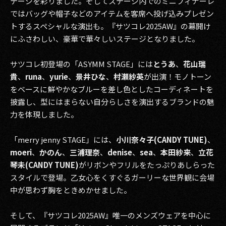
テージを彩りました。そしてステージ内でのミニフィナーレ
ではバッグや帽子などのアイテムを客席へ投げ込みプレゼン
トするスペシャルな演出も。『サツコレ2025AW』の幕開け
にふさわしい、豪華で華々しいステージとなりました。
サツコレ初登場の「ASYMM STAGE」には
とうあ
、
花山瑞
貴
、
runa
、
yurie
、
景井ひな
、
村瀬紗英
が出演！モノトーン
をベースに鮮やかなブルーを差し色としたコーディネートを
披露し、型にはまらない自分らしさを演出するブランドの魅
力を体現しました。
「merry jenny STAGE」には、
小川奈々子(CANDY TUNE)
、
moeri
、
かのん
、
三浦理奈
、
denise
、
sea
、
本田紗来
、
立花
琴未(CANDY TUNE)
がリボンやフリルをたっぷりあしらった
スタイルで登場。乙女心をくすぐるガーリーな世界観に会場
中が思わず胸をときめかせました。
そして、『サツコレ2025AW』唯一のメンズウェアを中心に