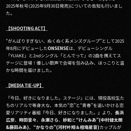
2025年秋号(2025年9月30日発売)についての告知も行いまし
た。
【SHOOTING ACT】
“がんばりすぎない、ぬくぬく系メンズグループ”として2025
年8月にデビューした
ONSENSE
は、デビューシングル
「YUAKE」と2ndシングル「とんでって」の2曲を携えてス
テージに登場！優しい歌声で会場を包み込み、ほっこりと温
かな時間を届けました。
【MEDIA TIE-UP】
「今日、好きになりました。ステージ」には、現役高校生た
ちのリアルで等身大な、本気の“恋”と“青春”を追いかける恋
愛リアリティ番組『今日、好きになりました。』より、
長浜
広奈
、
時田音々
、
永瀬さら
、
紗和
と
“けんみあ”(中村健太朗
&藤田みあ)
、
“かなりの”(河村叶翔＆相塲星音)
カップルが