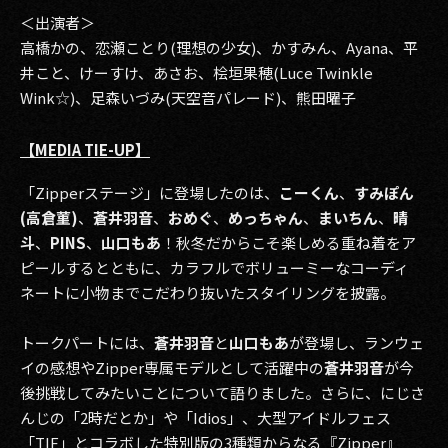
＜出演者＞
高橋かの、恋瀬ことり(理想の少女)、かすみん、Ayana、平
井こと、けーすけ、あさお、桧垣果穂(Luce Twinkle
Wink☆)、足森いづみ(天空音パレード)、熊田曜子
【MEDIA TIE-UP】
「Zipperステージ」に登場したのは、
こーくん
、
すみぽん
(高倉菫)
、
蒼井羽音
、
おめぐ
、
めっちゃん
、
まいちん
、
晴
斗
、
PINS
、
山口もあ
！秋冬だからこそ楽しめる重ね着をア
ピールするとともに、カラフルでボリューミーなコーディ
ネートに小物までこだわり抜いたスタイリングを披露。
トークパートには、
蒼井羽音
と
山口もあ
が登場し、ランウェ
イの感想やZipper専属モデルとして活躍中の
蒼井羽音
が今
後挑戦してみたいことについて語りました。さらに、にじさ
んじの「2時だとか」や「Idios」、大型アイドルフェス
「TIF」とコラボした特別版の3種類からなる『Zipper』