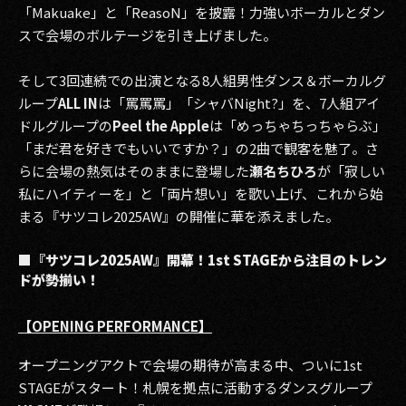
「Makuake」と「ReasoN」を披露！力強いボーカルとダン
スで会場のボルテージを引き上げました。
そして3回連続での出演となる8人組男性ダンス＆ボーカルグ
ループ
ALL IN
は「罵罵罵」「シャバNight?」を、7人組アイ
ドルグループの
Peel the Apple
は「めっちゃちっちゃらぶ」
「まだ君を好きでもいいですか？」の2曲で観客を魅了。さ
らに会場の熱気はそのままに登場した
瀬名ちひろ
が「寂しい
私にハイティーを」と「両片想い」を歌い上げ、これから始
まる『サツコレ2025AW』の開催に華を添えました。
■『サツコレ2025AW』開幕！1st STAGEから注目のトレン
ドが勢揃い！
【OPENING PERFORMANCE】
オープニングアクトで会場の期待が高まる中、ついに1st
STAGEがスタート！札幌を拠点に活動するダンスグループ