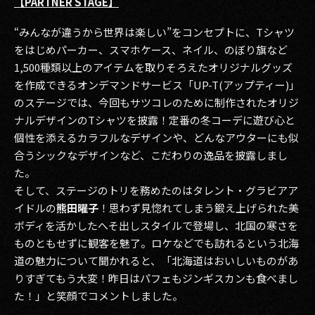
【PARTNER STAGE】
“みんなが違うから世界は楽しい”をコンセプトに、Tシャツ
をはじめパーカー、スマホケース、ネイル、のぼり旗など
1,500種類以上のアイテムを取りそろえたオリジナルグッズ
を作成できるオンデマンドサービス「UP-T(アップティー)」
のステージでは、今回もサツコレのために制作されたオリジ
ナルデザインのTシャツを披露！定番の冬コーデに遊び心と
個性を添えるカラフルなデザインや、どんなアウターにも似
合うシックなデザインなど、こだわりの逸品を披露しまし
た。
そして、ステージのトリを務めたのはタレント・グラビアア
イドルの
熊田曜子
！思わず見惚れてしまう鍛え上げられた美
ボディを活かしたへそ出しスタイルで登場し、北国の寒さを
ものともせずに観客を魅了。ロケなどでも訪れるという北海
道の魅力について聞かれると、「北海道はおいしいものがあ
りすぎてもう大変！昨日はパフェもジンギスカンも食べまし
た！」と笑顔でコメントしました。