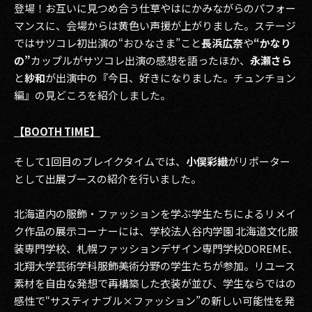
登場！お互いに見つめ合う仕草やはにかみながらのパフォー
マンスに、会場からは黄色い声援が上がりました。ステージ
ではサツコレ初出演の“おひなさま”こと
長浜広奈
や
“かなり
の”
カップルがサツコレ出演の感想を語ったほか、
永瀬さら
と
紗和
が出演中の『今日、好きになりました。チュンチョン
編』の見どころを紹介しました。
【BOOTH TIME】
そして1回目のブレイクタイムでは、
小俣彩織
がリポーター
として出展ブースの紹介を行いました。
北海道内の服飾・ファッションを学ぶ学生たちによるリメイ
ク作品の展示コーナーには、学校法人谷内学園 北海道文化服
装専門学校、札幌ファッションデザイン専門学校DOREME、
北翔大学芸術学科服飾美術分野の学生たちが参加。リユース
素材を自由な発想で再構築した衣装が並び、学生ならではの
感性で“サスティナブル×ファッション”の新しい可能性を発