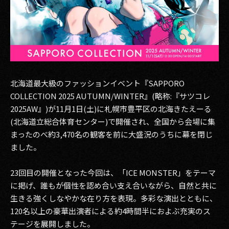
その他事業
PRIVACY POLICY
2026
2025
北海道最大級のファッションイベント『SAPPORO
2024
COLLECTION 2025 AUTUMN/WINTER』(略称:『サツコレ
2025AW』)が11月1日(土)に札幌市豊平区の北海きたえーる
2023
(北海道立総合体育センター)で開催され、全国から会場に集
まったのべ約3,470名の観客を前に大盛況のうちに幕を閉じ
2022
ました。
2021
23回目の開催となった今回は、「ICE MONSTER」をテーマ
2020
に掲げ、誰もが個性を認め合い支え合いながら、自然と共に
生きる強くしなやかな在り方を表現。多彩な演出とともに、
2019
120名以上の豪華出演者による約4時間半におよぶ充実のス
テージを展開しました。
2018