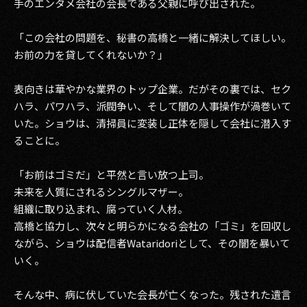
手のエンタメ会社の会長である父親に呼び出された。
「この会社の問題を、秘書の高橋と一緒に解決してほしい。
お前の力を貸してくれないか？」
表向きは華やかな業界のトップ企業。だがその裏では、セク
ハラ、パワハラ、派閥争い、そして闇の人事操作が渦巻いて
いた。ショウは、清掃員に変装し正体を隠して会社に潜入す
ることに。
「お前はゴミだ」と平然と言い放つ上司。
未来を人質にされるシングルマザー。
組織に取り込まれ、腐っていく人材。
高橋と協力し、次々と明らかになる会社の「ゴミ」を回収し
ながら、ショウは配信者Wataridoriとして、その闇を暴いて
いく。
そんな中、病に伏していた会長が亡くなった。残された遺言