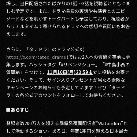
場し、当日配信されたばかりの1話〜3話を視聴者とともに楽
しむ予定です。また、ドラマ撮影の裏話や共演者とのエピ
2017
ソードなどを明かすトークパートも予定しており、視聴者か
2016
らリアルタイムで寄せられるドラマへの感想や質問にもお答
えします。
2015
さらに、「タテドラ」のドラマ公式X(
2014
https://x.com/tated_drama
)ではお2人への質問を事前に募
2013
集します。ハッシュタグ「#リベンジショー」「#中島小西の
質問箱」をつけて、
11月10日(月)23:59ま
で
に投稿をお寄せ
2012
ください。そして、サイン入りプレゼントが当たる素敵な
キャンペーンのお知らせも予定しています！ぜひ「タテド
2011
ラ」の各公式アカウントをフォローしてお待ちください。
2010
■あらすじ
2009
登録者数200万人を超える暴露系覆面配信者“Wataridori”と
して活動するショウ。ある日、年商1兆円を超える日本最大