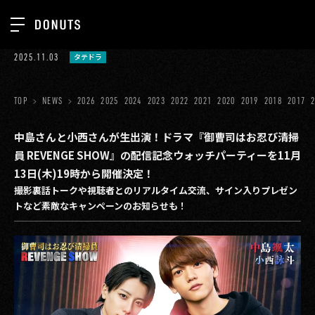
TOP
2025.11.03
タテドラ
お知らせ
NEWS
ジョブカン
TOP
NEWS
2026
2025
2024
2023
2022
2021
2020
2019
2018
2017
ABOUT
ゲーム
SERVICES
中島さんと小西さんが生出演！ドラマ『御曹司はお忍び清掃
員 REVENGE SHOW』の配信記念ウォッチパーティーを11月
ミクチャ
GROUP
13日(木)19時から開催決定！
医療(CLIUS)
撮影裏話トークや視聴者とのリアルタイム交流、サイン入りプレゼン
RECRUIT
トなど素敵なキャンペーンのお知らせも！
出版メディア
CONTACT
美少女図鑑
イベント
タテドラ