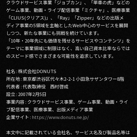
クラウドサービス事業「ジョブカン」、「単車の虎」などの
ゲーム事業、動画・ライブ配信事業「ミクチャ」、医療事業
「CLIUS(クリアス)」、「Ray」「Zipper」などの出版メ
ディア事業の5領域を主軸としたWeb中心のサービスを展開
しつつ、新たな事業にも挑戦を続けています。
「10年・20年先にも価値を残せるサービスやコンテンツ」を
テーマに事業領域に制限はなく、高い自己資本比率ならでは
のスピード感でさまざまな可能性を追求しています。
社名 : 株式会社DONUTS
所在地 : 東京都渋谷区代々木2-2-1 小田急サザンタワー8階
代表者 : 代表取締役 西村啓成
設立 : 2007年2月5日
事業内容 : クラウドサービス事業、ゲーム事業、動画・ライ
ブ配信事業、医療事業、出版メディア事業
企業サイト :
https://www.donuts.ne.jp/
本文中に記載されている会社名、サービス名及び製品名等は