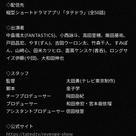
◇配信先
縦型ショートドラマアプリ「タテドラ」(全50話)
◇出演者
中島颯太(FANTASTICS)、小西詠斗、高田里穂、飯田基祐、
戸田昌宏、やす(ずん)、吉田ウーロン太、竹森千人、すみぽ
ん、山﨑心、田米カツヒロ、面髙ケンスケ(香呑)、ロングサ
イズ伊藤(や団)、大和田伸也
◇スタッフ
監督 太田勇(テレビ東京制作)
脚本 金子学
チーフプロデューサー 飛田岳紀
プロデューサー 和田泰宏・宮本亜依瑠
アシスタントプロデューサー 信田枝里
◇公式サイト
https://tated.tv/revenge-show