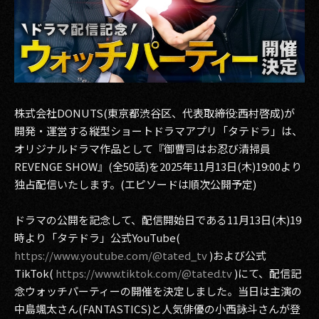
その他事業
PRIVACY POLICY
2026
2025
株式会社DONUTS(東京都渋谷区、代表取締役:西村啓成)が
開発・運営する縦型ショートドラマアプリ「タテドラ」は、
2024
オリジナルドラマ作品として『御曹司はお忍び清掃員
2023
REVENGE SHOW』(全50話)を2025年11月13日(木)19:00より
独占配信いたします。(エピソードは順次公開予定)
2022
ドラマの公開を記念して、配信開始日である11月13日(木)19
2021
時より「タテドラ」公式YouTube(
2020
https://www.youtube.com/@tated_tv
)および公式
TikTok(
https://www.tiktok.com/@tated.tv
)にて、配信記
2019
念ウォッチパーティーの開催を決定しました。当日は主演の
中島颯太さん(FANTASTICS)と人気俳優の小西詠斗さんが登
2018