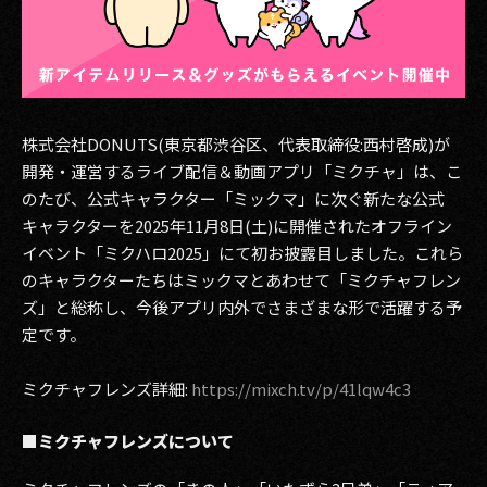
その他事業
PRIVACY POLICY
2026
株式会社DONUTS(東京都渋谷区、代表取締役:西村啓成)が
2025
開発・運営するライブ配信＆動画アプリ「ミクチャ」は、こ
のたび、公式キャラクター「ミックマ」に次ぐ新たな公式
2024
キャラクターを2025年11月8日(土)に開催されたオフライン
2023
イベント「ミクハロ2025」にて初お披露目しました。これら
のキャラクターたちはミックマとあわせて「ミクチャフレン
2022
ズ」と総称し、今後アプリ内外でさまざまな形で活躍する予
定です。
2021
2020
ミクチャフレンズ詳細:
https://mixch.tv/p/41lqw4c3
2019
■ミクチャフレンズについて
2018