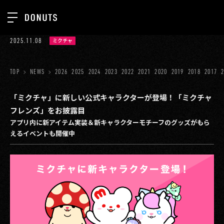
TOP
2025.11.08
ミクチャ
お知らせ
NEWS
ジョブカン
TOP
NEWS
2026
2025
2024
2023
2022
2021
2020
2019
2018
2017
ABOUT
ゲーム
SERVICES
「ミクチャ」に新しい公式キャラクターが登場！「ミクチャ
フレンズ」をお披露目
ミクチャ
GROUP
アプリ内に新アイテム実装＆新キャラクターモチーフのグッズがもら
医療(CLIUS)
えるイベントも開催中
RECRUIT
出版メディア
CONTACT
美少女図鑑
イベント
タテドラ