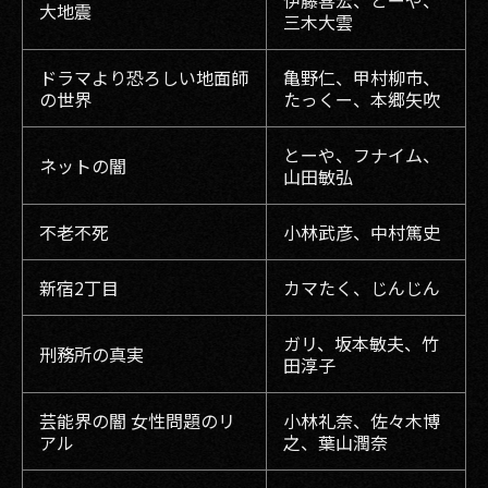
伊藤喜宏、とーや、
大地震
三木大雲
ドラマより恐ろしい地面師
亀野仁、甲村柳市、
の世界
たっくー、本郷矢吹
とーや、フナイム、
ネットの闇
山田敏弘
不老不死
小林武彦、中村篤史
新宿2丁目
カマたく、じんじん
ガリ、坂本敏夫、竹
刑務所の真実
田淳子
芸能界の闇 女性問題のリ
小林礼奈、佐々木博
アル
之、葉山潤奈