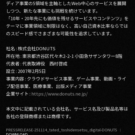
ディア事業の5領域を主軸としたWeb中心のサービスを展開
しつつ、新たな事業にも挑戦を続けています。
「10年・20年先にも価値を残せるサービスやコンテンツ」を
テーマに事業領域に制限はなく、高い自己資本比率ならでは
のスピード感でさまざまな可能性を追求しています。
社名 : 株式会社DONUTS
所在地 : 東京都渋谷区代々木2-2-1 小田急サザンタワー8階
代表者 : 代表取締役 西村啓成
設立 : 2007年2月5日
事業内容 : クラウドサービス事業、ゲーム事業、動画・ライ
ブ配信事業、医療事業、出版メディア事業
企業サイト :
https://www.donuts.ne.jp/
本文中に記載されている会社名、サービス名及び製品名等は
各社の登録商標または商標です。
PRESSRELEASE-251114_tated_toshidensetsu_digital-DONUTS