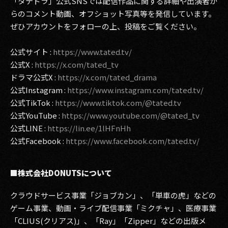
「タテドラ」公式SNSでは配信作品に関する詳細や出演者か
らのコメント動画、オフショット写真等を発信しています。
ぜひアカウントをフォローの上、投稿をご覧ください。
公式サイト :
https://www.tated.tv/
公式X :
https://x.com/tated_tv
ドラマ公式X :
https://x.com/tated_drama
公式Instagram :
https://www.instagram.com/tated.tv/
公式TikTok :
https://www.tiktok.com/@tated.tv
公式YouTube :
https://www.youtube.com/@tated_tv
公式LINE :
https://lin.ee/1lHFnHh
公式Facebook :
https://www.facebook.com/tated.tv/
■株式会社DONUTSについて
クラウドサービス事業「ジョブカン」、「単車の虎」などの
ゲーム事業、動画・ライブ配信事業「ミクチャ」、医療事業
「CLIUS(クリアス)」、「Ray」「Zipper」などの出版メ