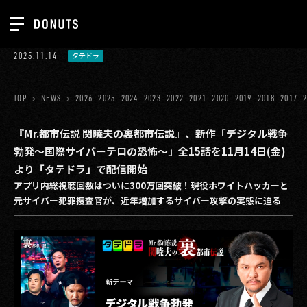
TOP
2025.11.14
タテドラ
お知らせ
NEWS
ジョブカン
TOP
NEWS
2026
2025
2024
2023
2022
2021
2020
2019
2018
2017
ABOUT
ゲーム
SERVICES
『Mr.都市伝説 関暁夫の裏都市伝説』、新作「デジタル戦争
勃発〜国際サイバーテロの恐怖〜」全15話を11月14日(金)
ミクチャ
GROUP
より「タテドラ」で配信開始
医療(CLIUS)
アプリ内総視聴回数はついに300万回突破！現役ホワイトハッカーと
RECRUIT
元サイバー犯罪捜査官が、近年増加するサイバー攻撃の実態に迫る
出版メディア
CONTACT
美少女図鑑
イベント
タテドラ