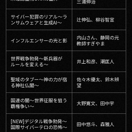
三浦伸治
サイバー犯罪のリアル〜ラ
辻伸弘、柳谷智宣
ンサムウェアと生成AI〜
内山さん、静岡の元
インフルエンサーの光と影
教師すぎやま
世界戦争勃発〜新兵器が
井上和彦、潮匡人
ルールを変える～
聖域のタブー〜神の力が宿
佐々木優太、鈴木辨
る神社仏閣〜
望
国連の闇〜世界征服を狙う
大野寛文、田中宇
覇権争い〜
[NEW]デジタル戦争勃発〜
田中悠斗、森雅人
国際サイバーテロの恐怖〜