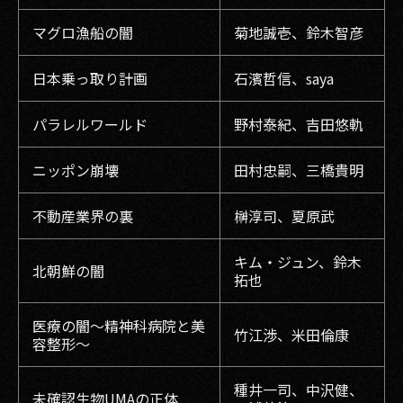
マグロ漁船の闇
菊地誠壱、鈴木智彦
日本乗っ取り計画
石濱哲信、saya
パラレルワールド
野村泰紀、吉田悠軌
ニッポン崩壊
田村忠嗣、三橋貴明
不動産業界の裏
榊淳司、夏原武
キム・ジュン、鈴木
北朝鮮の闇
拓也
医療の闇～精神科病院と美
竹江渉、米田倫康
容整形～
種井一司、中沢健、
未確認生物UMAの正体