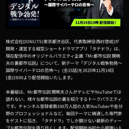
その他事業
PRIVACY POLICY
2026
2025
株式会社DONUTS(東京都渋谷区、代表取締役:西村啓成)が
開発・運営する縦型ショートドラマアプリ「タテドラ」は、
2024
現在配信中のオリジナルバラエティ企画『Mr.都市伝説 関暁
夫の裏都市伝説』について、新テーマ「デジタル戦争勃発〜
2023
国際サイバーテロの恐怖〜」(全15話)を2025年11月14日
(金)19:00より配信開始いたします。
2022
2021
本番組は、Mr.都市伝説 関暁夫さんがテレビやYouTubeでは
語れない、様々な都市伝説の裏を紹介するトークバラエティ
2020
です。チャンネル登録者数100万人超の人気YouTuberや各分
野のプロフェッショナルなど、毎回テーマに精通した専門家
2019
をゲストに招き、「タテドラ」でしか聞けない最新のディー
2018
プな都市伝説を語り尽くします。配信開始当初から根強い人