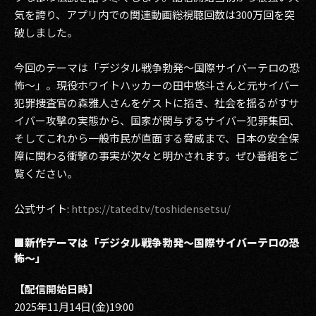
気を誇り、アプリ内での関連動画総視聴回数は300万回を突
2017
破しました。
2016
今回のテーマは「デジタル戦争勃発〜国際サイバーテロの恐
怖〜」。現役ホワイトハッカーの田中悠斗さんと元サイバー
2015
犯罪捜査官の森雅人さんをゲストに招き、社会を揺るがすサ
2014
イバー攻撃の実態から、国家が関与するサイバー犯罪集団、
そしてこれから一般市民が直面する脅威まで、日本の安全保
2013
障に関わる衝撃の事実が次々と明かされます。ぜひ番組をご
覧ください。
2012
2011
公式サイト:
https://tated.tv/toshidensetsu/
2010
■新作テーマは「デジタル戦争勃発〜国際サイバーテロの恐
怖〜」
2009
【配信開始日時】
2025年11月14日(金)19:00