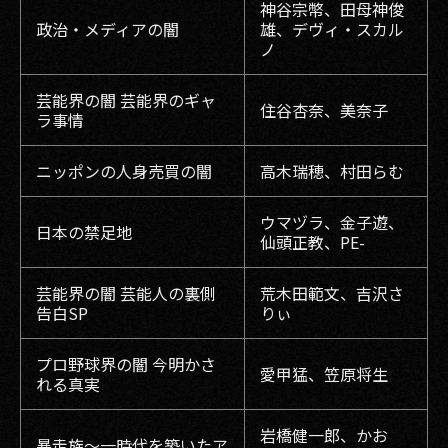
神谷宗幣、田母神俊
政治・メディアの闇
雄、デヴィ・スカル
ノ
芸能界の闇 芸能界のギャ
住谷杏奈、美奈子
ラ事情
ニッポンの人身売買の闇
高木瑞穂、村田らむ
ウマヅラ、金子遊、
日本の禁足地
仙頭正教、PE-
芸能界の闇 芸能人の裏側
荒木田範文、吉沢さ
告白SP
りぃ
プロ野球界の闇 今明かさ
愛甲猛、笠原将生
れる真実
岩橋健一郎、かお
暴走族〜一時代を築いたア