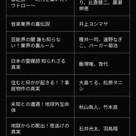
り、比嘉健二、廣瀬
ウトロー〜
伸恵
音楽業界の裏伝説
井上ヨシマサ
芸能界の闇 誰も知らな
種井一司、遠野なぎ
い！業界の裏ルール
こ、バーガー菊池
日本の霊媒師 知られざる
飯塚唯、育代
真実
住むと何かが起きる！？事
大島てる、松原タニ
故物件の真実
シ
未知との遭遇！地球外生命
秋山眞人、竹本良
体
地獄からの脱出！夜逃げの
石井光太、羽鳥翔
真実