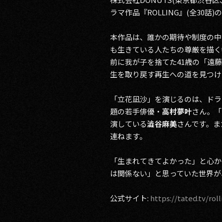
ラマ作品『ROLLING』(全30話)
本作品は、誰かの期待や制度の中
も生きている人たちの尊厳を描く
前に我が子を捨てた41歳の「遠
生を取り戻す再生への道を見つけ
「立花凪沙」を演じるのは、ドラ
題の若手俳優・
高村夢叶
さん。「
演している
澁谷麻美
さんです。ま
連ねます。
「生まれてきてよかった」と心か
は関係ない」と思っていた世界が
公式サイト:
https://tated.tv/roll