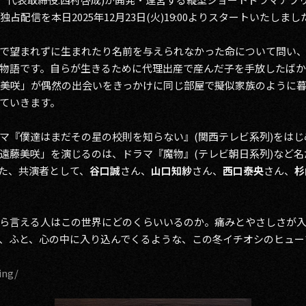
の独占配信を本日2025年12月23日(火)19:00よりスタートいたしまし
で望まれずに生まれたり名前を与えられなかった命について問い、
物語です。自らが生きるために代理出産で産んだ子を手放したばかり
藤美咲」が偶然の出会いをきっかけに同じ部屋で擬似家族のように
ていきます。
マ『僕達はまだその星の校則を知らない』(関西テレビ系列)をはじめ
遠藤美咲」を演じるのは、ドラマ『魔物』(テレビ朝日系列)など
た、共演者として、
谷口誠
さん、
山口知紗
さん、
西口泰央
さん、
杉
ら言える人はこの世界にどのくらいいるのか。痛みとやさしさが
、ふと、心の中に入り込んでくるような、この冬イチオシのヒュー
ing/