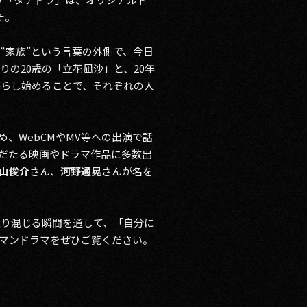
た。
“家族”という言葉の外側で、今日
の20歳の「立花凪沙」と、20年
暮らし始めることで、それぞれの人
、WebCMやMV等への出演で話
名だたる映画やドラマ作品に多数出
山俊介
さん、
河野通晃
さんが名を
入り混じる瞬間を通して、「自分に
マンドラマをぜひご覧ください。