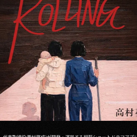
区、代表取締役:西村啓成)が開発・運営する縦型ショートドラマア