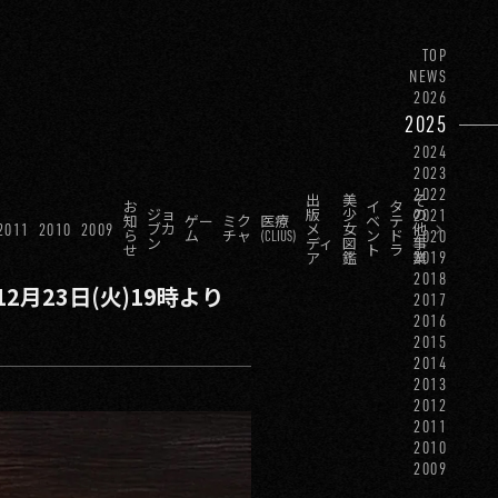
TOP
NEWS
2026
2025
2024
2023
2022
出
美
そ
お
イ
タ
2021
ジョ
版
少
の
知
ゲー
ミク
医療
ベ
テ
2011
2010
2009
ブカ
メ
女
他
2020
ら
ム
チャ
(CLIUS)
ン
ド
ン
ディ
図
事
せ
ト
ラ
2019
ア
鑑
業
2018
月23日(火)19時より
2017
2016
2015
2014
2013
2012
2011
2010
2009