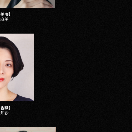
藤美咲】
谷麻美
宮香織】
口知紗