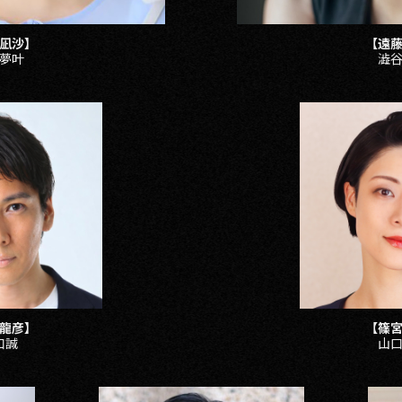
凪沙】
【遠
夢叶
澁
龍彦】
【篠
口誠
山