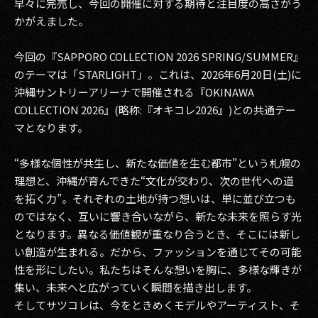
早々に完売し、今回の開催に対する期待と注目度の高さがう
かがえました。
今回の『SAPPORO COLLECTION 2026 SPRING/SUMMER』
のテーマは「STARLIGHT」。これは、2026年6月20日(土)に
沖縄サントリーアリーナで開催される『OKINAWA
COLLECTION 2026』(略称:『オキコレ2026』)との共通テー
マとなります。
“多様な個性が共生し、新たな価値を生む都市”という札幌の
理想と、沖縄が育んできた“文化が交わり、次の世代への道
を拓く力”。それぞれの土地が持つ想いは、単に並び立つも
のではなく、互いに響き合いながら、新たな未来を照らす光
となります。異なる価値観が重なり合うとき、そこには新し
い創造が生まれる。だから、ファッションを通じてその可能
性を形にしたい。私たちはそんな想いを胸に、多様な輝きが
集い、未来へと広がっていく瞬間を描き出します。
そしてサツコレは、今をときめくモデルやアーティスト、そ