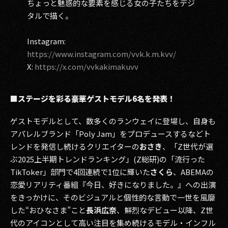
ちょっと魅惑的な要素を感じる女の子たちをデジ
タルで描く。
Instagram:
https://www.instagram.com/vvk.k.m.kvv/
X:
https://x.com/vvkakimakuvv
■ステージを彩る豪華ゲストモデル6名を発表！
ゲストモデルとして、数多くのランウェイに登場し、自身も
アパレルブランド「Poly Jam」をプロデュースするなどト
レンドを発信し続けるクリエイターの
おさき
、「Z世代が選
ぶ2025上半期トレンドランキング」(Z総研)の「流行った
TikToker」部門で4回連続で1位に輝いた
さくら
、ABEMAの
恋愛リアリティ番組『今日、好きになりました。』への出演
をきっかけに、そのビジュアルと個性的な言動で一世を風靡
した“おひなさま”こと
長浜広奈
、鮮烈なデビュー以降、Z世
代のアイコンとして高い注目を集め続けるモデル・インフル