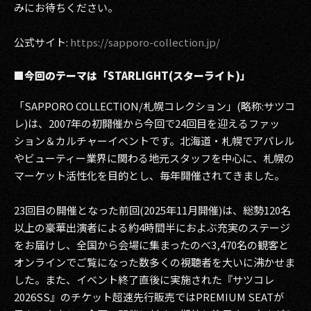
みにお待ちください。
2017
公式サイト:
https://sapporo-collection.jp/
2016
■今回のテーマは「STARLIGHT(スターライト)」
2015
「SAPPORO COLLECTION/札幌コレクション」(略称:サツコ
2014
レ)は、2007年の初開催から今回で24回目を迎えるファッ
ション＆カルチャーイベントです。北海道・札幌でアパレル
2013
やビューティー業界に関わる地元スタッフを中心に、札幌の
2012
マーケット活性化を目的とし、毎年開催されてきました。
2011
23回目の開催となった前回(2025年11月開催)は、総勢120名
以上の豪華出演者による約4時間半におよぶ充実のステージ
2010
をお届けし、全国から会場に集まったのべ3,470名の観客と
オンラインでご覧になった数多くの視聴者を大いに沸かせま
2009
した。また、イベント終了直後に実施された『サツコレ
2026SS』のチケット超速先行販売ではPREMIUM SEATが