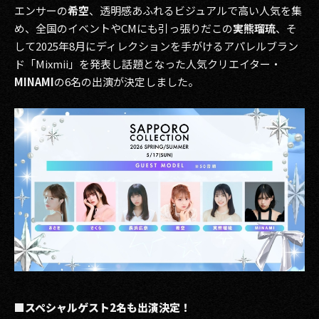
エンサーの
希空
、透明感あふれるビジュアルで高い人気を集
め、全国のイベントやCMにも引っ張りだこの
実熊瑠琉
、そ
して2025年8月にディレクションを手がけるアパレルブラン
ド「Mixmii」を発表し話題となった人気クリエイター・
MINAMI
の6名の出演が決定しました。
■スペシャルゲスト2名も出演決定！