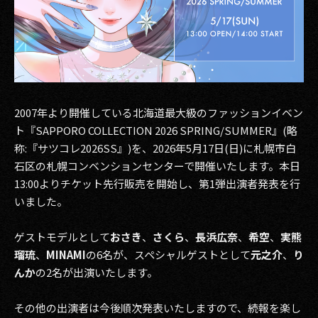
その他事業
PRIVACY POLICY
2026
2025
2007年より開催している北海道最大級のファッションイベン
ト『SAPPORO COLLECTION 2026 SPRING/SUMMER』(略
2024
称:『サツコレ2026SS』)を、2026年5月17日(日)に札幌市白
2023
石区の札幌コンベンションセンターで開催いたします。本日
13:00よりチケット先行販売を開始し、第1弾出演者発表を行
2022
いました。
2021
ゲストモデルとして
おさき
、
さくら
、
長浜広奈
、
希空
、
実熊
2020
瑠琉
、
MINAMI
の6名が、スペシャルゲストとして
元之介
、
り
んか
の2名が出演いたします。
2019
その他の出演者は今後順次発表いたしますので、続報を楽し
2018