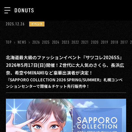
TOP
2025.12.26
イベント
お知らせ
NEWS
ジョブカン
TOP
NEWS
2026
2025
2024
2023
2022
2021
2020
2019
2018
2017
ABOUT
ゲーム
SERVICES
北海道最大級のファッションイベント『サツコレ2026SS』
2026年5月17日(日)開催！Z世代に大人気のさくら、長浜広
ミクチャ
GROUP
奈、希空やMINAMIなど豪華出演者が決定！
医療(CLIUS)
『SAPPORO COLLECTION 2026 SPRING/SUMMER』札幌コンベ
RECRUIT
ンションセンターで開催＆チケット先行販売中！
出版メディア
CONTACT
美少女図鑑
イベント
タテドラ