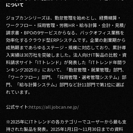
について
ジョブカンシリーズは、勤怠管理を始めとし、経費精算・
ワークフロー・採用管理・労務HR・給与計算・会計・見積/
請求書・BPOの9サービスからなる、バックオフィス業務を
効率化するクラウド型ERPシステムです。企業の創業期から
成熟期まであらゆるステージ・規模に対応しており、累計導
入実績は30万社を突破しました。法人向けIT製品の比較・資
料請求サイト「ITトレンド」が発表した「ITトレンド年間ラ
ンキング2025※」において、「勤怠管理・就業管理」部門、
「ワークフロー」部門、「採用管理・選考管理システム」部
門、「給与計算システム」部門など計11部門で第1位に選ば
れています。
公式サイト:
https://all.jobcan.ne.jp/
※2025年にITトレンドの各カテゴリーでユーザーから最も支
持された製品を発表。2025年1月1日〜11月30日までの資料