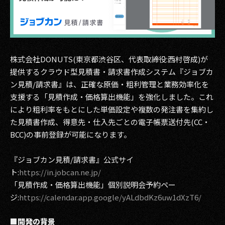
その他事業
PRIVACY POLICY
2026
株式会社DONUTS(東京都渋谷区、代表取締役:西村啓成)が
2025
提供するクラウド型見積書・請求書作成システム『ジョブカ
ン見積/請求書』は、正確な原価・粗利管理と業務効率化を
2024
支援する「見積作成・価格算出機能」を強化しました。これ
により粗利率をもとにした単価設定や複数の発注書を集約し
2023
た見積書作成、得意先・仕入先ごとの電子帳票送付先(CC・
BCC)の事前登録が可能になります。
2022
2021
『ジョブカン見積/請求書』公式サイ
ト:
https://in.jobcan.ne.jp/
2020
「見積作成・価格算出機能」個別説明会予約ペー
ジ:
https://calendar.app.google/yALdbdKz6uw1dXzT6/
2019
■開発の背景
2018