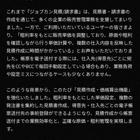
これまで『ジョブカン見積/請求書』は、見積書・請求書の
2017
作成を通じて、多くの企業の販売管理業務を支援してまいり
2016
ました。一方で、ご利用いただいているユーザーの皆さまよ
り、「粗利率をもとに販売単価を調整しており、原価や粗利
2015
を確認しながら行う単価計算や、複数の仕入内容を反映した
見積作成に時間がかかっている」とお声をいただいておりま
2014
した。帳票を電子送付する際には、仕入先(得意先)ごとに宛
2013
先をCCやBCCで毎回手動設定している場合もあり、業務負荷
や設定ミスにつながるケースも少なくありません。
2012
このような背景から、このたび「見積作成・価格算出機能」
2011
を強化いたしました。粗利率をもとにした単価設定、複数の
発注書を集約した見積書作成、得意先・仕入先ごとの電子帳
2010
票送付先の事前登録ができるようになり、見積作成から帳票
2009
送付までの業務効率化と、正確な原価・粗利管理を実現しま
す。