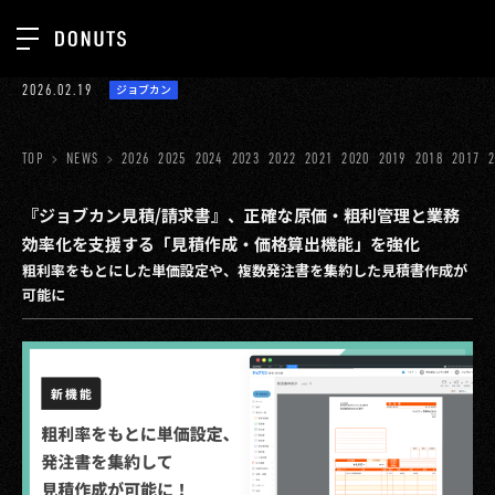
TOP
2026.02.19
ジョブカン
お知らせ
NEWS
ジョブカン
TOP
NEWS
2026
2025
2024
2023
2022
2021
2020
2019
2018
2017
ABOUT
ゲーム
SERVICES
『ジョブカン見積/請求書』、正確な原価・粗利管理と業務
効率化を支援する「見積作成・価格算出機能」を強化
ミクチャ
GROUP
粗利率をもとにした単価設定や、複数発注書を集約した見積書作成が
医療(CLIUS)
可能に
RECRUIT
出版メディア
CONTACT
美少女図鑑
イベント
タテドラ