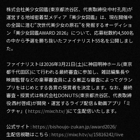
その他事業
株式会社美少女図鑑(東京都渋谷区、代表取締役:中村孔亮)が
PRIVACY POLICY
運営する地域密着型メディア『美少女図鑑』は、現在開催中
の全国に潜む“次世代美少女の原石”を発掘するオーディショ
2026
ン「美少女図鑑AWARD 2026」について、応募総数約4,500名
の中から予選を勝ち抜いたファイナリスト55名を公開しまし
2025
た。
2024
ファイナリストは2026年3月21日(土)に神田明神ホール(東京
2023
都千代田区)にて行われる最終審査に参加し、雑誌編集長や
映画監督などの豪華審査員による厳正な審査によってグラン
2022
プリをはじめとする各賞の受賞者を決定します。なお、最終
審査・授賞式は株式会社DONUTS(東京都渋谷区、代表取締
2021
役:西村啓成)が開発・運営するライブ配信＆動画アプリ「ミ
クチャ」(
https://mixch.tv/
)にて生配信いたします。
2020
2019
公式サイト :
https://bishoujo-zukan.jp/award2026/
生配信視聴はこちら :
https://mixch.tv/u/15816242/live
2018