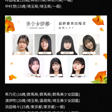
中村想(15歳/埼玉県/埼玉県/一般)
希乃花(16歳/群馬県/群馬県/群馬美少女図鑑)
濱伊吹(20歳/埼玉県/島根県/埼玉美少女図鑑)
浜田萌々(15歳/東京都/東京都/一般)