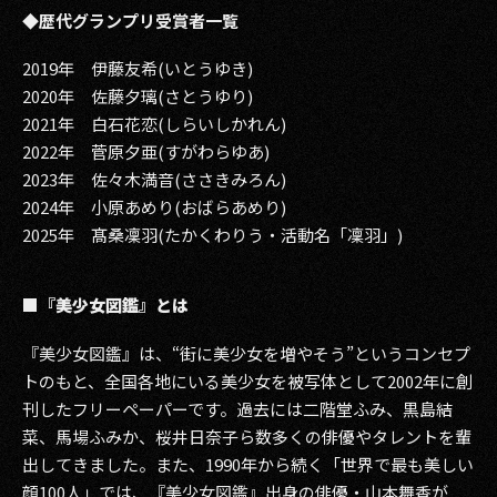
◆歴代グランプリ受賞者一覧
2019年 伊藤友希(いとうゆき)
2020年 佐藤夕璃(さとうゆり)
2021年 白石花恋(しらいしかれん)
2022年 菅原夕亜(すがわらゆあ)
2023年 佐々木満音(ささきみろん)
2024年 小原あめり(おばらあめり)
2025年 髙桑凜羽(たかくわりう・活動名「凜羽」)
■『美少女図鑑』とは
『美少女図鑑』は、“街に美少女を増やそう”というコンセプ
トのもと、全国各地にいる美少女を被写体として2002年に創
刊したフリーペーパーです。過去には二階堂ふみ、黒島結
菜、馬場ふみか、桜井日奈子ら数多くの俳優やタレントを輩
出してきました。また、1990年から続く「世界で最も美しい
顔100人」では、『美少女図鑑』出身の俳優・山本舞香が