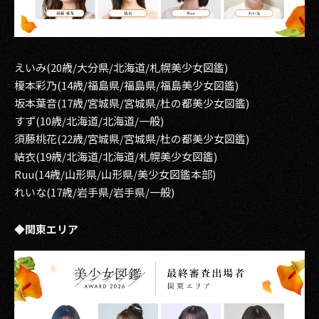
えいみ(20歳/大分県/北海道/札幌美少女図鑑)
榎本彩乃(14歳/福島県/福島県/福島美少女図鑑)
坂本葉音(17歳/宮城県/宮城県/杜の都美少女図鑑)
すず(10歳/北海道/北海道/一般)
須藤桃花(22歳/宮城県/宮城県/杜の都美少女図鑑)
結衣(19歳/北海道/北海道/札幌美少女図鑑)
Ruu(14歳/山形県/山形県/美少女図鑑本部)
れいな(17歳/岩手県/岩手県/一般)
◆
関東エリア