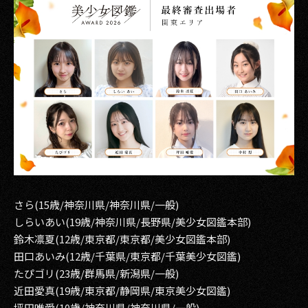
さら(15歳/神奈川県/神奈川県/一般)
しらいあい(19歳/神奈川県/長野県/美少女図鑑本部)
鈴木凛夏(12歳/東京都/東京都/美少女図鑑本部)
田口あいみ(12歳/千葉県/東京都/千葉美少女図鑑)
たぴゴリ(23歳/群馬県/新潟県/一般)
近田愛真(19歳/東京都/静岡県/東京美少女図鑑)
坪田唯愛(10歳/神奈川県/神奈川県/一般)