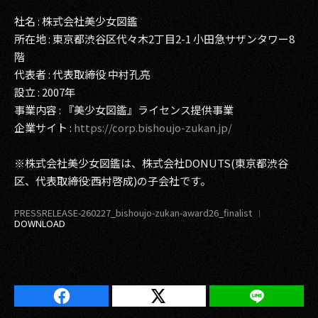
社名 : 株式会社美少女図鑑
所在地 : 東京都渋谷区代々木2丁目2-1 小田急サザンタワー8
階
代表者 : 代表取締役 中村孔亮
設立 : 2007年
事業内容 : 『美少女図鑑』ライセンス提供事業
企業サイト :
https://corp.bishoujo-zukan.jp/
※株式会社美少女図鑑は、株式会社DONUTS(東京都渋谷
区、代表取締役:西村啓成)の子会社です。
PRESSRELEASE-260227_bishoujo-zukan-award26_finalist