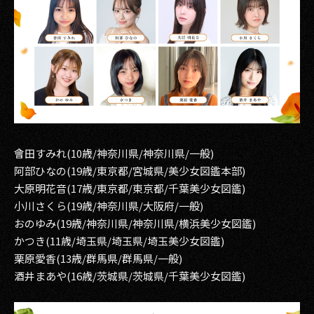
會田すみれ(10歳/神奈川県/神奈川県/一般)
阿部ひなの(19歳/東京都/宮城県/美少女図鑑本部)
大原明花音(17歳/東京都/東京都/千葉美少女図鑑)
小川さくら(19歳/神奈川県/大阪府/一般)
おのゆみ(19歳/神奈川県/神奈川県/横浜美少女図鑑)
かつき(11歳/埼玉県/埼玉県/埼玉美少女図鑑)
栗原愛香(13歳/群馬県/群馬県/一般)
酒井まあや(16歳/茨城県/茨城県/千葉美少女図鑑)