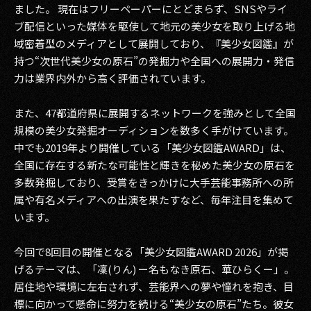
ました。 現在はフリーペーパーにとどまらず、SNSやライ
ブ配信といった媒体を駆使して地元の美少女を取り上げる地
域密着型のメディアとして展開しており、『美少女図鑑』が
持つ“次世代美少女の原石”の発掘力や全国への展開力・発信
力は業界内外から高く評価されています。
また、47都道府県に展開するネットワークを強みとして全国
規模の美少女発掘オーディションを数多く手がけています。
中でも2019年より開催している「美少女図鑑AWARD」は、
全国に存在する新たな可能性と輝きを秘めた美少女の原石を
多数発掘しており、受賞をきっかけに大手芸能事務所への所
属や有名メディアへの出演を果たすなど、毎年注目を集めて
います。
今回で8回目の開催となる「美少女図鑑AWARD 2026」が掲
げるテーマは、「凜(りん) ー名もなき原石、華ひらくー」。
居住地や環境に左右されず、芸能界への夢や憧れを抱き、目
標に向かって懸命に努力を続ける“美少女の原石”たち。彼女