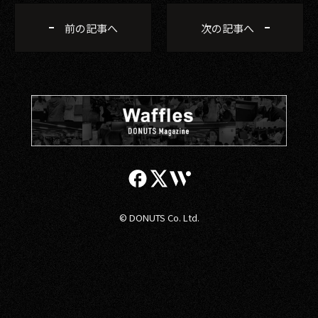
前の記事へ
次の記事へ
© DONUTS Co. Ltd.