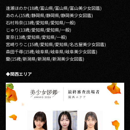
逢瀬ほのか(18歳/富山県/富山県/富山美少女図鑑)
あのん(15歳/静岡県/静岡県/静岡美少女図鑑)
石村玲奈(13歳/愛知県/愛知県/一般)
じゅり(13歳/愛知県/愛知県/一般)
夏奈(13歳/愛知県/愛知県/一般)
宮崎りりこ(15歳/愛知県/愛知県/名古屋美少女図鑑)
森田千尋(15歳/岐阜県/岐阜県/岐阜美少女図鑑)
蘭(15歳/新潟県/新潟県/新潟美少女図鑑)
◆
関西エリア