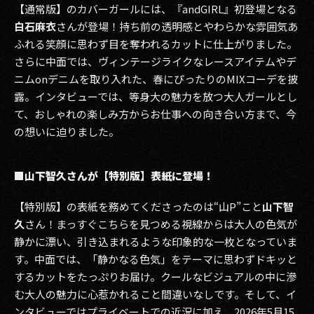
【通常版】のカバーガールには、『andGIRL』初登場となる
白石麻衣
さんが登場！持ち前の透明感とやわらかな雰囲気あ
ふれる笑顔に思わず目を奪われるカットに仕上がりました。
さらに中面では、ヴィンテージライクなレースアイテムやデ
ニムonデニムを取り入れた、春にぴったりのMIXコーデを披
露。インタビューでは、等身大の魅力を放つ大人ガールとし
て、おしゃれの楽しみ方からお仕事への向き合い方まで、今
の想いに迫りました。
■山下智久さんが【特別版】表紙に登場！
【特別版】の表紙を務めてくださったのは“山P”こと
山下智
久
さん！まっすぐこちらを見つめる視線からは大人の色気が
静かに漂い、引き込まれるような印象的な一枚となっていま
す。中面では、「静かなる色気」をテーマに思わずドキッと
するカットをたっぷりお届け。クールなビジュアルの中に滲
む大人の魅力に心惹かれること間違いなしです。そして、イ
ンタビューではプライベートでの近況に加え、2026年5月15