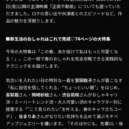
日(金)公開の主演映画『正直不動産』についても語っていた
だきました。ロケの思い出や共演者とのエピソードなど、作
品の魅力を深掘りします。
■新生活のおしゃれはこれで完成♡74ページの大特集
今号の大特集は「この春、あか抜けて私はもっと可愛くな
る！」。この一冊で春のおしゃれを完全攻略できる実践的な
テクニックをお届けします。
気合いを入れたい日の特別な一着を
宮田聡子
さんが着こなす
「私に自信を宿してくれる、“ちょっといい服”」をはじめ、
高梨臨
さん・
岡崎紗絵
さん・
渋谷凪咲
さんがおしゃキャリ
派・ミーハートレンド派・大人可愛い派のキャラクター別に
提案する「“こう見られたい”を叶える、春のキャラ立ちコー
デ」、
谷まりあ
さんがなりたい気持ちを込めて選ぶモチベ
アップジュエリーを纏います。「そのほかにも、先輩OL・後