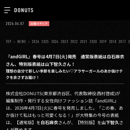
TOP
2026.04.07
出版メディア
お知らせ
NEWS
ジョブカン
TOP
NEWS
2026
2025
2024
2023
2022
2021
2020
2019
2018
2017
ABOUT
ゲーム
SERVICES
『andGIRL』春号は4月7日(火)発売 通常版表紙は白石麻衣
さん、特別版表紙は山下智久さん！
ミクチャ
GROUP
理想の自分で新しい季節を楽しみたい♡アラサーガールのあか抜けテ
医療(CLIUS)
クを余さずお届け！
RECRUIT
出版メディア
CONTACT
株式会社DONUTS(東京都渋谷区、代表取締役:西村啓成)が
美少女図鑑
編集制作・発行する女性向けファッション誌『andGIRL』
は、2026年4月7日(火)に春号を発売しました。「この春、あ
イベント
か抜けて私はもっと可愛くなる！」が大特集の今号の表紙
は、【通常版】を
白石麻衣
さんが、【特別版】を
山下智久
さ
タテドラ
んが務めます。