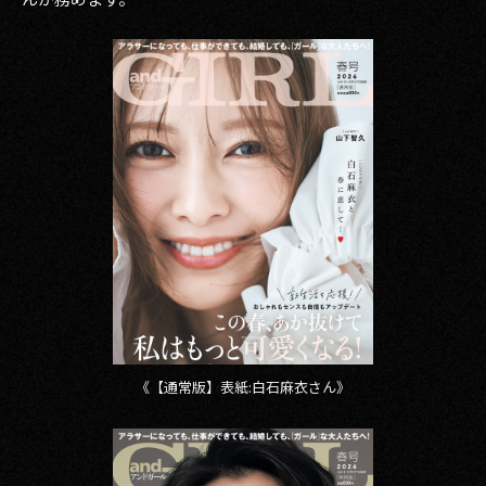
その他事業
PRIVACY POLICY
2026
2025
2024
2023
2022
2021
2020
《【通常版】表紙:白石麻衣さん》
2019
2018