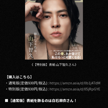
2017
2016
2015
2014
2013
2012
《【特別版】表紙:山下智久さん》
2011
【購入はこちら】
2010
・通常版(定価930円/税込) :
https://amzn.asia/d/0b1j47dM
・特別版(定価930円/税込) :
https://amzn.asia/d/05jRpGYE
2009
■【通常版】表紙を飾るのは白石麻衣さん！