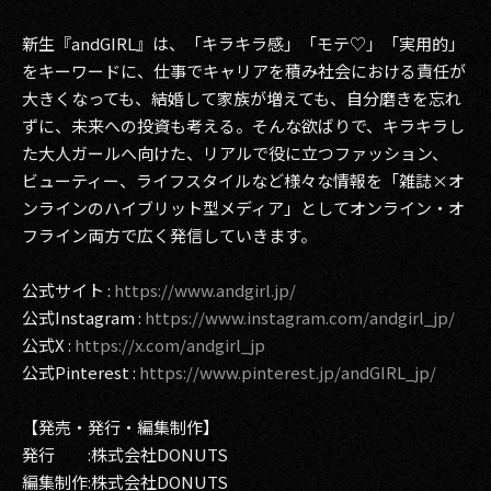
新生『andGIRL』は、「キラキラ感」「モテ♡」「実用的」
をキーワードに、仕事でキャリアを積み社会における責任が
大きくなっても、結婚して家族が増えても、自分磨きを忘れ
ずに、未来への投資も考える。そんな欲ばりで、キラキラし
た大人ガールへ向けた、リアルで役に立つファッション、
ビューティー、ライフスタイルなど様々な情報を「雑誌×オ
ンラインのハイブリット型メディア」としてオンライン・オ
フライン両方で広く発信していきます。
公式サイト :
https://www.andgirl.jp/
公式Instagram :
https://www.instagram.com/andgirl_jp/
公式X :
https://x.com/andgirl_jp
公式Pinterest :
https://www.pinterest.jp/andGIRL_jp/
【発売・発行・編集制作】
発行 :株式会社DONUTS
編集制作:株式会社DONUTS