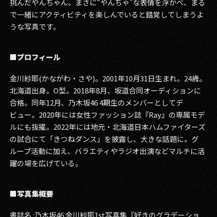
挑んだやんちゃん。まさに“やんちゃ”な表情を浮かべ、まる
で一緒にアクティビティを楽しんでいると錯覚してしまうよ
2017
うな写真です。
2016
■プロフィール
2015
金川紗耶(かながわ・さや)。2001年10月31日生まれ。24歳。
2014
北海道出身。O型。2018年8月、坂道合同オーディションに
2013
合格。同年12月、乃木坂46 4期生のメンバーとしてデ
ビュー。2020年には女性ファッション誌『Ray』の専属モデ
2012
ルにも抜擢。2022年には地元・北海道日本ハムファイターズ
の試合にて「きつねダンス」を披露し、大きな話題に。グ
2011
ループ活動に加え、バラエティやラジオ出演などマルチに活
躍の場を広げている。
2010
2009
■写真集概要
書誌名 :乃木坂46 金川紗耶1st写真集『好きのグラデーショ