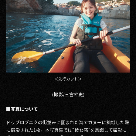
その他事業
PRIVACY POLICY
2026
2025
2024
2023
＜先行カット＞
2022
(撮影/三宮幹史)
2021
2020
■写真について
2019
ドゥブロブニクの街並みに囲まれた海でカヌーに挑戦した際
に撮影された1枚。本写真集では“彼女感”を意識して撮影に
2018