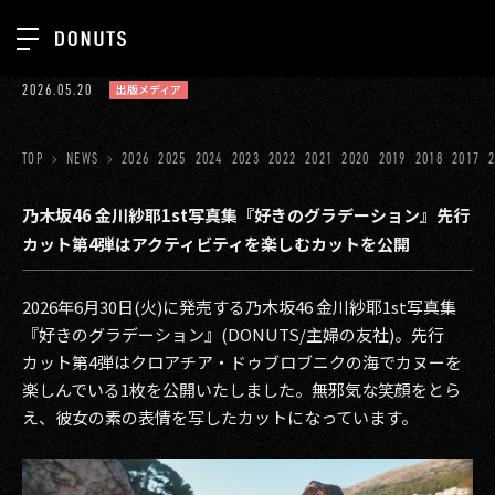
TOP
2026.05.20
出版メディア
お知らせ
NEWS
ジョブカン
TOP
NEWS
2026
2025
2024
2023
2022
2021
2020
2019
2018
2017
ABOUT
ゲーム
SERVICES
乃木坂46 金川紗耶1st写真集『好きのグラデーション』先行
カット第4弾はアクティビティを楽しむカットを公開
ミクチャ
GROUP
医療(CLIUS)
RECRUIT
2026年6月30日(火)に発売する乃木坂46 金川紗耶1st写真集
『好きのグラデーション』(DONUTS/主婦の友社)。先行
出版メディア
CONTACT
カット第4弾はクロアチア・ドゥブロブニクの海でカヌーを
美少女図鑑
楽しんでいる1枚を公開いたしました。無邪気な笑顔をとら
え、彼女の素の表情を写したカットになっています。
イベント
タテドラ