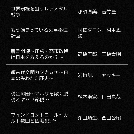
世界覇権を狙うレアメタル
那須直美、吉竹豊
戦争
もう始まっている火星移住
阿依ダニシ、村木風
計画
海
農業崩壊〜圧勝・高市政権
高橋五郎、三橋貴明
は日本を救えるのか？〜
超古代文明カタカムナ〜日
岩崎訓、コヤッキー
本の失われた歴史〜
税金の闇〜マルサを欺く脱
松本崇宏、山田真哉
税とヤバい節税〜
マインドコントロール〜カ
窪田順生、西田公昭
ルト教団と凶悪犯罪〜