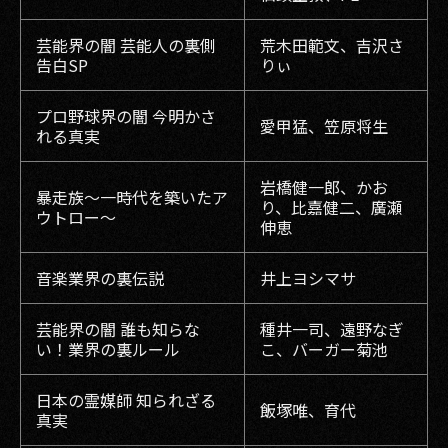
芸能界の闇 芸能人の裏側
荒木田範文、吉沢さ
告白SP
りぃ
プロ野球界の闇 今明かさ
愛甲猛、笠原将生
れる真実
岩橋健一郎、かお
暴走族〜一時代を築いたア
り、比嘉健二、廣瀬
ウトロー〜
伸恵
音楽業界の裏伝説
井上ヨシマサ
芸能界の闇 誰も知らな
種井一司、遠野なぎ
い！業界の裏ルール
こ、バーガー菊池
日本の霊媒師 知られざる
飯塚唯、育代
真実