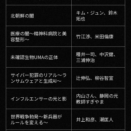
キム・ジュン、鈴木
北朝鮮の闇
拓也
医療の闇～精神科病院と美
竹江渉、米田倫康
容整形～
種井一司、中沢健、
未確認生物UMAの正体
三浦伸治
サイバー犯罪のリアル〜ラ
辻伸弘、柳谷智宣
ンサムウェアと生成AI〜
内山さん、静岡の元
インフルエンサーの光と影
教師すぎやま
世界戦争勃発〜新兵器が
井上和彦、潮匡人
ルールを変える～