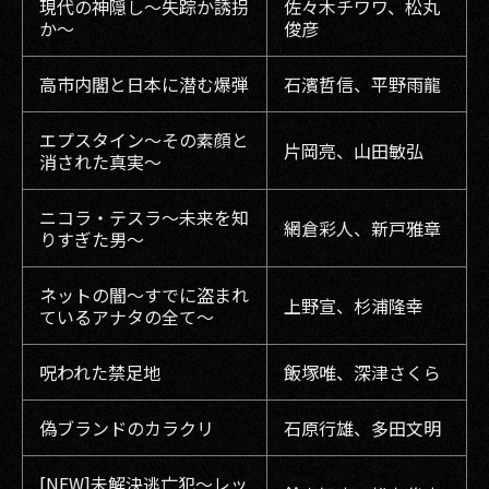
現代の神隠し〜失踪か誘拐
佐々木チワワ、松丸
か〜
俊彦
高市内閣と日本に潜む爆弾
石濱哲信、平野雨龍
エプスタイン〜その素顔と
片岡亮、山田敏弘
消された真実〜
ニコラ・テスラ〜未来を知
網倉彩人、新戸雅章
りすぎた男〜
ネットの闇〜すでに盗まれ
上野宣、杉浦隆幸
ているアナタの全て〜
呪われた禁足地
飯塚唯、深津さくら
偽ブランドのカラクリ
石原行雄、多田文明
[NEW]未解決逃亡犯〜レッ