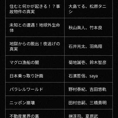
住むと何かが起きる！？事
大島てる、松原タニ
故物件の真実
シ
未知との遭遇！地球外生命
秋山眞人、竹本良
体
地獄からの脱出！夜逃げの
石井光太、羽鳥翔
真実
マグロ漁船の闇
菊地誠壱、鈴木智彦
日本乗っ取り計画
石濱哲信、saya
パラレルワールド
野村泰紀、吉田悠軌
ニッポン崩壊
田村忠嗣、三橋貴明
不動産業界の裏
榊淳司、夏原武