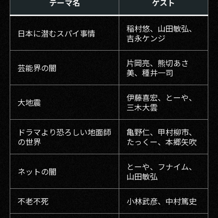
テーマ名
ゲスト
稲村悠、山田敏弘、
日本に潜むスパイ事情
吉永ケンジ
片岡亮、熊切あさ
芸能界の闇
美、種井一司
伊藤喜宏、とーや、
大地震
三木大雲
ドラマより恐ろしい地面師
亀野仁、甲村柳市、
の世界
たっくー、本郷矢吹
とーや、フナイム、
ネットの闇
山田敏弘
不老不死
小林武彦、中村篤史