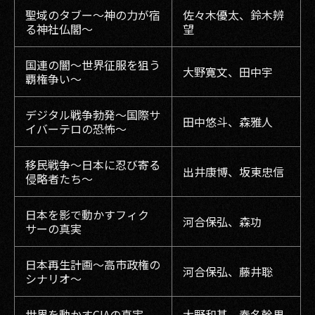
聖域のタブー〜神の力が宿
佐々木優太、鈴木辨
る神社仏閣〜
望
国連の闇〜世界征服を狙う
大野寛文、田中宇
覇権争い〜
デジタル戦争勃発〜国際サ
田中悠斗、森雅人
イバーテロの恐怖〜
移民戦争〜日本に忍び寄る
出井康博、坂東忠信
侵略者たち〜
日本を影で動かすフィク
河合保弘、森功
サーの真実
日本再生計画〜高市政権の
河合保弘、藤井聡
シナリオ〜
世界を動かすCIAの真実
大野和基、春名幹男