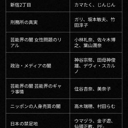
新宿2丁目
カマたく、じんじん
ガリ、坂本敏夫、竹
刑務所の真実
田淳子
芸能界の闇 女性問題のリ
小林礼奈、佐々木博
アル
之、葉山潤奈
神谷宗幣、田母神俊
政治・メディアの闇
雄、デヴィ・スカル
ノ
芸能界の闇 芸能界のギャ
住谷杏奈、美奈子
ラ事情
ニッポンの人身売買の闇
高木瑞穂、村田らむ
ウマヅラ、金子遊、
日本の禁足地
仙頭正教、PE-