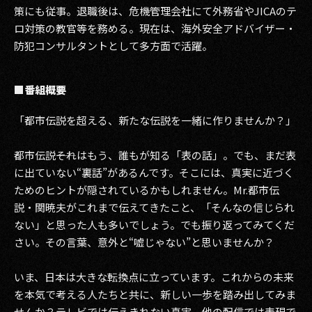
策にも従事。退職後は、危機管理会社にて外務省やJICAのテ
ロ対策の教官等を務める。現在は、海外安全アドバイザー・
防犯コンサルタントとして多方面で活躍。
■番組概要
「都市伝説を超える、新たな伝説を一緒に作りませんか？」
都市伝説――それはもう、誰もが知る「表の話」。でも、まだ表
に出ていない“裏話”があるんです。そこには、真実に近づく
ためのヒントが隠されているかもしれません。Mr.都市伝
説・関暁夫がこれまで伝えてきたこと、「そんなの信じられ
ない」と思った人も多いでしょう。でも振り返ってみてくだ
さい。その言葉、意外と“嘘じゃない”と思いませんか？
いま、日本は大きな転換点に立っています。これからの未来
を本気で考える人たちと共に、新しい一歩を踏み出してみま
せんか？テレビでは伝えきれない真実、他の配信では表現で