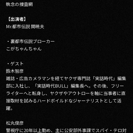
執念の捜査網
【出演者】
Mr.都市伝説 関暁夫
・裏都市伝説ブローカー
こがちゃんちゃん
・ゲスト
鈴木智彦
雑誌・広告カメラマンを経てヤクザ専門誌「実話時代」編集
部に入社し、「実話時代BULL」編集長へ。その後、フリー
ライターへと転身し、ヤクザやアウトローを軸に当事者に直
接取材を試みるハードボイルドなジャーナリストとして活
躍。
松丸俊彦
警視庁に20年以上勤め、主に公安部外事課でスパイ・テロ対