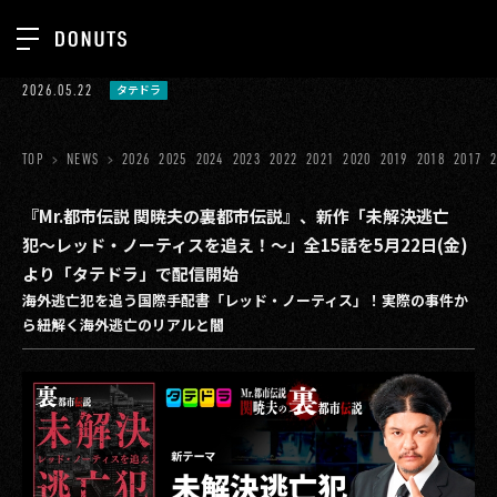
TOP
2026.05.22
タテドラ
お知らせ
NEWS
ジョブカン
TOP
NEWS
2026
2025
2024
2023
2022
2021
2020
2019
2018
2017
ABOUT
ゲーム
SERVICES
『Mr.都市伝説 関暁夫の裏都市伝説』、新作「未解決逃亡
犯〜レッド・ノーティスを追え！〜」全15話を5月22日(金)
ミクチャ
GROUP
より「タテドラ」で配信開始
医療(CLIUS)
海外逃亡犯を追う国際手配書「レッド・ノーティス」！実際の事件か
RECRUIT
ら紐解く海外逃亡のリアルと闇
出版メディア
CONTACT
美少女図鑑
イベント
タテドラ