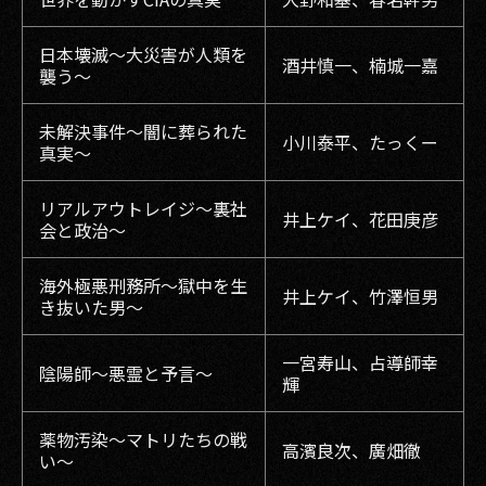
日本壊滅〜大災害が人類を
酒井慎一、楠城一嘉
襲う〜
未解決事件〜闇に葬られた
小川泰平、たっくー
真実〜
リアルアウトレイジ〜裏社
井上ケイ、花田庚彦
会と政治〜
海外極悪刑務所〜獄中を生
井上ケイ、竹澤恒男
き抜いた男〜
一宮寿山、占導師幸
陰陽師〜悪霊と予言〜
輝
薬物汚染〜マトリたちの戦
高濱良次、廣畑徹
い〜