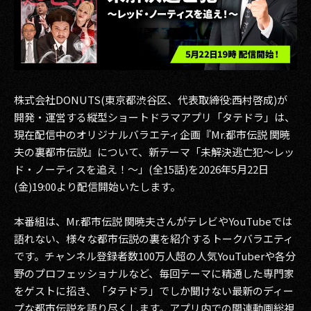
その他事業
PRIVACY POLICY
2026
2025
株式会社DONUTS(東京都渋谷区、代表取締役:西村啓成)が
開発・運営する縦型ショートドラマアプリ「タテドラ」は、
2024
現在配信中のオリジナルバラエティ企画『Mr.都市伝説 関暁
夫の裏都市伝説』について、新テーマ「未解決逃亡犯〜レッ
2023
ド・ノーティスを追え！〜」(全15話)を2026年5月22日
(金)19:00より配信開始いたします。
2022
2021
本番組は、Mr.都市伝説 関暁夫さんがテレビやYouTubeでは
語れない、様々な都市伝説の裏を紹介するトークバラエティ
2020
です。チャンネル登録者数100万人超の人気YouTuberや各分
野のプロフェッショナルなど、毎回テーマに精通した専門家
2019
をゲストに招き、「タテドラ」でしか聞けない最新のディー
2018
プな都市伝説を語り尽くします。アプリ内での関連動画総視