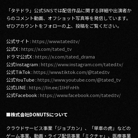
「タテドラ」公式SNSでは配信作品に関する詳細や出演者か
らのコメント動画、オフショット写真等を発信しています。
ぜひアカウントをフォローの上、投稿をご覧ください。
公式サイト :
https://www.tated.tv/
公式X :
https://x.com/tated_tv
ドラマ公式X :
https://x.com/tated_drama
公式Instagram :
https://www.instagram.com/tated.tv/
公式TikTok :
https://www.tiktok.com/@tated.tv
公式YouTube :
https://www.youtube.com/@tated_tv
公式LINE :
https://lin.ee/1lHFnHh
公式Facebook :
https://www.facebook.com/tated.tv/
■株式会社DONUTSについて
クラウドサービス事業「ジョブカン」、「単車の虎」などの
ゲーム事業、動画・ライブ配信事業「ミクチャ」、医療事業