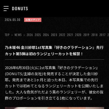
TOP
2026.05.30
出版メディア
お知らせ
NEWS
ジョブカン
TOP
NEWS
2026
2025
2024
2023
2022
2021
2020
2019
2018
2017
ABOUT
ゲーム
SERVICES
乃木坂46 金川紗耶1st写真集『好きのグラデーション』先行
カット第5弾は初のランジェリーカットを解禁！
ミクチャ
GROUP
医療(CLIUS)
RECRUIT
2026年6月30日(火)に1st写真集『好きのグラデーション』
(DONUTS/主婦の友社)を発売することが決定した金川紗
出版メディア
CONTACT
耶。発売まであと1ヶ月と迫った本日、本写真集での先行
美少女図鑑
カットでは初めてとなるランジェリーカットを公開いたしま
した。大人な色気がただよう黒のランジェリーが、彼女の抜
イベント
群のプロポーションを引き立てる1枚になっています。
タテドラ