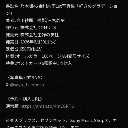
書誌名 :乃木坂46 金川紗耶1st写真集『好きのグラデーショ
ン』
著者 :金川紗耶 撮影/三宮幹史
発行元 :株式会社DONUTS
発売元 :株式会社主婦の友社
発売日 :2026年6月30日(火)
定価 :2,650円(税込)
体裁 :オールカラー160ページ/A4変形サイズ
特典 :ポストカード6種類中1点封入
〈写真集公式SNS〉
X:
@saya_1stphoto
〈予約・購入URL〉
通常版:
https://amzn.to/4mEGRT6
※楽天ブックス、セブンネット、Sony Music Shopで、カ
バーの異なる限定版も発売いたします。