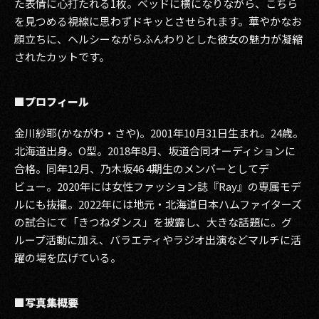
た表情に心打たれる1枚。ベッドに横になりながら、こちら
を見つめる視線に思わずドキッとさせられます。華やかなお
2017
顔立ちに、ヘルシーながらふんわりとした彼女の魅力が凝縮
されたカットです。
2016
2015
■プロフィール
2014
金川紗耶(かながわ・さや)。2001年10月31日生まれ。24歳。
2013
北海道出身。O型。2018年8月、坂道合同オーディションに
合格。同年12月、乃木坂46 4期生のメンバーとしてデ
2012
ビュー。2020年には女性ファッション誌『Ray』の専属モデ
ルにも抜擢。2022年には地元・北海道日本ハムファイターズ
2011
の試合にて「きつねダンス」を披露し、大きな話題に。グ
ループ活動に加え、バラエティやラジオ出演などマルチに活
2010
躍の場を広げている。
2009
■写真集概要