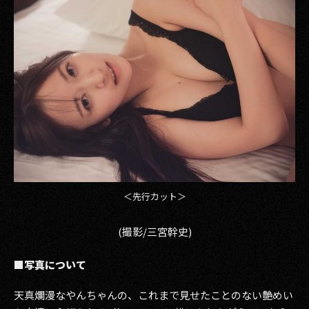
その他事業
PRIVACY POLICY
2026
2025
2024
2023
2022
＜先行カット＞
2021
(撮影/三宮幹史)
2020
■写真について
2019
天真爛漫なやんちゃんの、これまで見せたことのない艶めい
2018