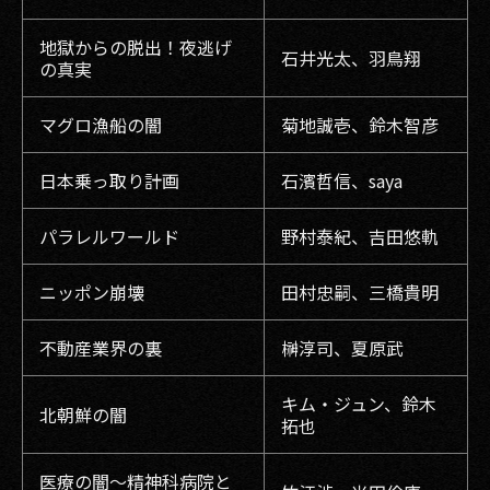
地獄からの脱出！夜逃げ
石井光太、羽鳥翔
の真実
マグロ漁船の闇
菊地誠壱、鈴木智彦
日本乗っ取り計画
石濱哲信、saya
パラレルワールド
野村泰紀、吉田悠軌
ニッポン崩壊
田村忠嗣、三橋貴明
不動産業界の裏
榊淳司、夏原武
キム・ジュン、鈴木
北朝鮮の闇
拓也
医療の闇～精神科病院と