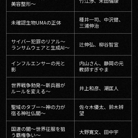
竹江渉、米田倫康
美容整形～
種井一司、中沢健、
未確認生物UMAの正体
三浦伸治
サイバー犯罪のリアル〜
辻伸弘、柳谷智宣
ランサムウェアと生成AI〜
インフルエンサーの光と
内山さん、静岡の元
影
教師すぎやま
世界戦争勃発〜新兵器が
井上和彦、潮匡人
ルールを変える～
聖域のタブー〜神の力が
佐々木優太、鈴木辨
宿る神社仏閣〜
望
国連の闇〜世界征服を狙
大野寛文、田中宇
う覇権争い〜