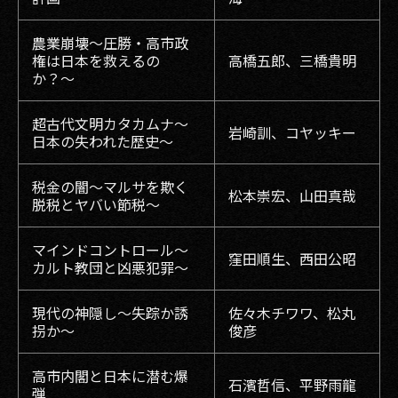
農業崩壊〜圧勝・高市政
権は日本を救えるの
高橋五郎、三橋貴明
か？〜
超古代文明カタカムナ〜
岩崎訓、コヤッキー
日本の失われた歴史〜
税金の闇〜マルサを欺く
松本崇宏、山田真哉
脱税とヤバい節税〜
マインドコントロール〜
窪田順生、西田公昭
カルト教団と凶悪犯罪〜
現代の神隠し〜失踪か誘
佐々木チワワ、松丸
拐か〜
俊彦
高市内閣と日本に潜む爆
石濱哲信、平野雨龍
弾