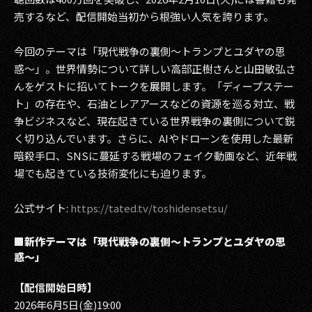
売するなど、配信開始当初から根強い人気を誇ります。
2017
今回のテーマは「現代戦争の裏側〜トランプとユダヤの思
2016
惑〜」。世界情勢について詳しい高部正樹さんと山田敏弘さ
2015
んをゲストに招いてトークを展開します。「ディープステー
ト」の存在や、石油とレアアースなどの資源を巡る対立、戦
2014
争ビジネスなど、現在起きている世界戦争の裏側について鋭
く切り込んでいます。さらに、AIやドローンを使用した最新
2013
暗殺手口、SNSに蔓延する戦場のフェイク動画など、近年戦
場でも起きている技術変化にも迫ります。
2012
2011
公式サイト:
https://tated.tv/toshidensetsu/
2010
■新作テーマは「現代戦争の裏側〜トランプとユダヤの思
惑〜」
2009
【配信開始日時】
2026年6月5日(金)19:00