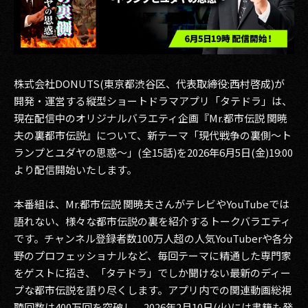
その他事業
PRIVACY POLICY
2026
株式会社DONUTS(東京都渋谷区、代表取締役:西村啓成)が
2025
開発・運営する縦型ショートドラマアプリ「タテドラ」は、
現在配信中のオリジナルバラエティ企画『Mr.都市伝説 関暁
2024
夫の裏都市伝説』について、新テーマ「現代戦争の裏側〜ト
ランプとユダヤの思惑〜」(全15話)を2026年6月5日(金)19:00
2023
より配信開始いたします。
2022
本番組は、Mr.都市伝説 関暁夫さんがテレビやYouTubeでは
2021
語れない、様々な都市伝説の裏を紹介するトークバラエティ
です。チャンネル登録者数100万人超の人気YouTuberや各分
2020
野のプロフェッショナルなど、毎回テーマに精通した専門家
をゲストに招き、「タテドラ」でしか聞けない最新のディー
2019
プな都市伝説を語り尽くします。アプリ内での関連動画総視
2018
聴回数は400万回を突破し、2026年2月10日(火)には書籍も発