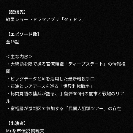
【配信先】
縦型ショートドラマアプリ「タテドラ」
【エピソード数】
全15話
＜主な内容＞
・大統領を陰で操る官僚組織「ディープステート」の情報検
閲
・ビッグデータとAIを活用した最新暗殺手口
・石油とレアアースを巡る「世界利権戦争」
・拷問覚悟の傭兵が語る、手留弾300円の闇市と戦場のリア
ル
・富裕層が激戦区で参加する「民間人狙撃ツアー」の存在
【出演者】
Mr.都市伝説 関暁夫