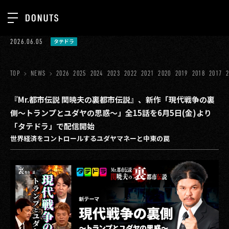
TOP
2026.06.05
タテドラ
お知らせ
NEWS
ジョブカン
TOP
NEWS
2026
2025
2024
2023
2022
2021
2020
2019
2018
2017
ABOUT
ゲーム
SERVICES
『Mr.都市伝説 関暁夫の裏都市伝説』、新作「現代戦争の裏
側〜トランプとユダヤの思惑〜」全15話を6月5日(金)より
ミクチャ
GROUP
「タテドラ」で配信開始
医療(CLIUS)
世界経済をコントロールするユダヤマネーと中東の罠
RECRUIT
出版メディア
CONTACT
美少女図鑑
イベント
タテドラ