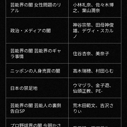
芸能界の闇 女性問題のリ
小林礼奈、佐々木博
アル
之、葉山潤奈
神谷宗幣、田母神俊
政治・メディアの闇
雄、デヴィ・スカル
ノ
芸能界の闇 芸能界のギャ
住谷杏奈、美奈子
ラ事情
ニッポンの人身売買の闇
高木瑞穂、村田らむ
ウマヅラ、金子遊、
日本の禁足地
仙頭正教、PE-
芸能界の闇 芸能人の裏側
荒木田範文、吉沢さ
告白SP
りぃ
プロ野球界の闇 今明かさ