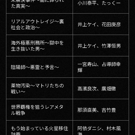
小川泰平、たっくー
た真実〜
リアルアウトレイジ〜裏
井上ケイ、花田庚彦
社会と政治〜
海外極悪刑務所〜獄中を
井上ケイ、竹澤恒男
生き抜いた男〜
一宮寿山、占導師幸
陰陽師〜悪霊と予言〜
輝
薬物汚染〜マトリたちの
高濱良次、廣畑徹
戦い〜
世界覇権を狙うレアメタ
那須直美、吉竹豊
ル戦争
もう始まっている火星移住
阿依ダニシ、村木風
計画
海