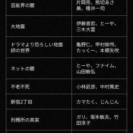
片岡亮、熊切あさ
芸能界の闇
美、種井一司
伊藤喜宏、とーや、
大地震
三木大雲
ドラマより恐ろしい地面
亀野仁、甲村柳市、
師の世界
たっくー、本郷矢吹
とーや、フナイム、
ネットの闇
山田敏弘
不老不死
小林武彦、中村篤史
新宿2丁目
カマたく、じんじん
ガリ、坂本敏夫、竹
刑務所の真実
田淳子