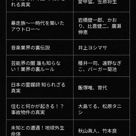
愛甲猛、笠原将生
れる真実
岩橋健一郎、かお
暴走族〜一時代を築いた
り、比嘉健二、廣瀬
アウトロー〜
伸恵
音楽業界の裏伝説
井上ヨシマサ
芸能界の闇 誰も知らな
種井一司、遠野なぎ
い！業界の裏ルール
こ、バーガー菊池
日本の霊媒師 知られざる
飯塚唯、育代
真実
住むと何かが起きる！？
大島てる、松原タニ
事故物件の真実
シ
未知との遭遇！地球外生
秋山眞人、竹本良
命体