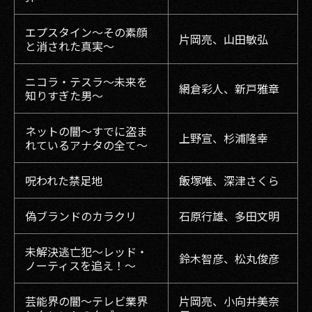
エプスタイン〜その素顔
片岡亮、山田敏弘
と消された真実〜
ニコラ・テスラ〜未来を
網倉彩人、新戸雅章
知りすぎた男〜
ネットの闇〜すでに盗ま
上野宣、杉浦隆幸
れているアナタの全て〜
呪われた禁足地
飯塚唯、深津さくら
偽ブランドのカラクリ
石原行雄、多田文明
未解決逃亡犯〜レッド・
鈴木智彦、松丸俊彦
ノーティスを追え！〜
芸能界の闇〜テレビ業界
片岡亮、小向井美奈