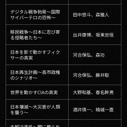
デジタル戦争勃発〜国際
田中悠斗、森雅人
サイバーテロの恐怖〜
移民戦争〜日本に忍び寄
出井康博、坂東忠信
る侵略者たち〜
日本を影で動かすフィク
河合保弘、森功
サーの真実
日本再生計画〜高市政権
河合保弘、藤井聡
のシナリオ〜
世界を動かすCIAの真実
大野和基、春名幹男
日本壊滅〜大災害が人類
酒井慎一、楠城一嘉
を襲う〜
未解決事件〜闇に葬られ