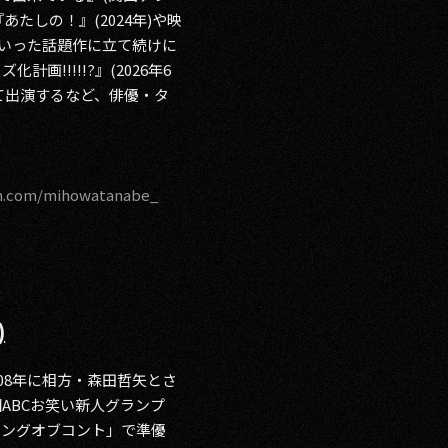
あたしの！』(2024年)や映
)といった話題作に立て続けに
画!!!!!?』(2026年6
て出演するなど、俳優・タ
am.com/mihowatanabe_
)
008年に相方・森田哲矢とさ
回ABCお笑い新人グランプ
キングオブコント」で準優