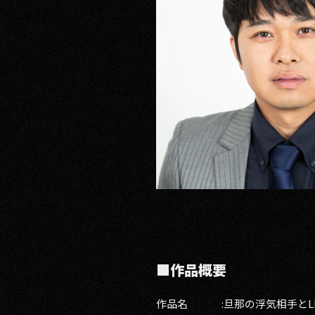
■作品概要
作品名 :旦那の浮気相手とLI