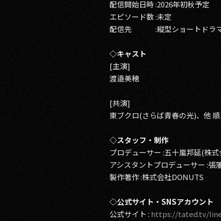
配信開始日時 :2026年初秋予定
エピソード数 :未定
配信先 :縦型ショートドラマ
◇キャスト
[主演]
渡邉美穂
[共演]
東ブクロ(さらば青春の光)、他 
◇スタッフ・制作
プロデューサー :五十嵐邦延(株式会
アシスタントプロデューサー :張藩
製作著作 :株式会社DONUTS
◇公式サイト・SNSアカウント
公式サイト :
https://tated.tv/li