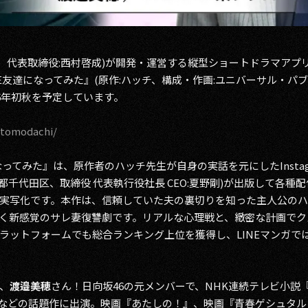
区、代表取締役:西村啓成)が開発・運営する縦型ショートドラマア
友達になってみた』(原作:ハッチ、構成・作画:ユニバーサル・パブリ
6年初秋を予定しています。
netomodachi/
なってみた』は、原作者のハッチ先生が自身の実話を元にしたInsta
東京都千代田区、取締役 代表執行役社長 CEO:夏野剛)が出版して各
実写化です。本作は、信頼していた夫の裏切りを知った主人公のハッ
く新感覚のサレ妻復讐劇です。リアルな心理戦と、緻密な計画でク
ットフォームでも総合ランキング上位を獲得し、LINEマンガでは総
、
渡邉美穂
さん！日向坂46の元メンバーで、NHK連続テレビ小説
D)などの話題作に出演。映画『あたしの！』、映画『青春ゲシュタ