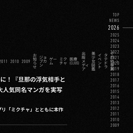
TOP
NEWS
2026
2025
2024
2023
2022
出
美
そ
お
イ
タ
2021
ジョ
版
少
の
知
ゲー
ミク
医療
ベ
テ
2011
2010
2009
ブカ
メ
女
他
2020
ら
ム
チャ
(CLIUS)
ン
ド
ン
ディ
図
事
せ
ト
ラ
2019
ア
鑑
業
2018
役に！『旦那の浮気相手と
2017
2016
大人気同名マンガを実写
2015
2014
2013
2012
＆動画アプリ「ミクチャ」とともに本作
2011
2010
2009