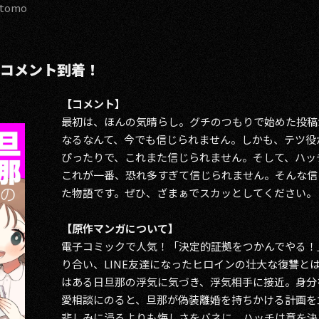
etomo
らコメント到着！
【コメント】
最初は、ほんの気晴らし。グチのつもりで始めた投稿
なるなんて、今でも信じられません。しかも、テツ役
ぴったりで、これまた信じられません。そして、ハッ
これが一番、恐れ多すぎて信じられません。そんな信
た物語です。ぜひ、ざまぁでスカッとしてください。
【原作マンガについて】
電子コミックで人気！「決定的証拠をつかんでやる！
り合い、LINE友達になったヒロインの壮大な復讐と
はある日旦那の浮気に気づき、浮気相手に接近。身分
愛相談にのると、旦那が偽装離婚を持ちかける計画を
悲しみに浸るよりも悔しさをバネに、ハッチは意を決