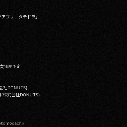
アプリ「タテドラ」
順次発表予定
社DONUTS)
(株式会社DONUTS)
netomodachi/