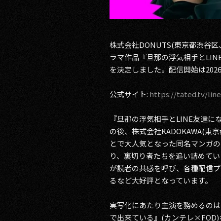
株式会社DONUTS(東京都渋谷
ラマ作品『旦那の浮気相手とLINE
を決定しました。配信開始は202
公式サイト:
https://tated.tv/li
『旦那の浮気相手とLINE友達に
の後、株式会社KADOKAWA(
とで大人気となった同名マンガの
り、裏切り者たちを追い詰めてい
が読者の共感を呼び、各種配信プラ
るなど大好評となっています。
実写化にあたり主演を務めるのは
で出来ている』(カンテレ×FO