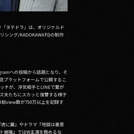
プリ「タテドラ」は、オリジナルド
シング/KADOKAWA刊)の制作
gramへの投稿から話題となり、そ
種配信プラットフォームで公開するこ
チが、浮気相手とLINEで繋が
ズ夫たちにスカッと復讐する様子
view数が750万以上を記録す
『虎に翼』やドラマ『地獄は善意
ルト崩壊』ではW主演を務めるな