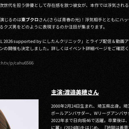
次世代を担う俳優として存在感を放つ彼女が、本作では浮気される
演じるのは
東ブクロ
さん(さらば青春の光)！浮気相手とともにハ
るクズ男をどのように表現するのか注目が集まります。
TIVAL 2026 supported by にしたんクリニック」とライブ配
ンの開催も決定しました。詳しくはイベント詳細ページをご確認
ch.tv/p/cahu6566
主演:渡邉美穂さん
2000年2月24日生まれ、埼玉県出身。
ボールアンバサダー、Wリーグアンバサダ
2022年まで日向坂46で活躍。卒業後は
に翼』(2024年)をはじめ、『地獄は善