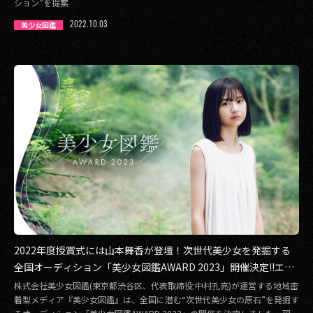
ション”を提案
その他事業
2022.10.03
美少女図鑑
PRIVACY POLICY
2026
2025
2024
2023
2022
2021
2020
2022年度授賞式には山本舞香が登壇！次世代美少女を発掘する
全国オーディション「美少女図鑑AWARD 2023」開催決定!!エン
2019
トリー受付もスタート
株式会社美少女図鑑(東京都渋谷区、代表取締役:中村孔亮)が運営する地域密
着型メディア『美少女図鑑』は、全国に潜む“次世代美少女の原石”を発掘す
2018