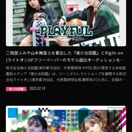
二階堂ふみや山本舞香らを輩出した『美少女図鑑』とRight-on
(ライトオン)がフリーペーパーのモデル選出オーディションをラ
イブ配信＆動画アプリ「ミクチャ」で開催！
株式会社美少女図鑑(東京都渋谷区、代表取締役:中村孔亮)が運営する地域密
着型メディア『美少女図鑑』は、ジーンズセレクトショップを展開する株式
会社ライトオン(東京都渋谷区、代表取締役社長:藤原祐介)と共に、全国の
Right […]
2022.07.19
美少女図鑑