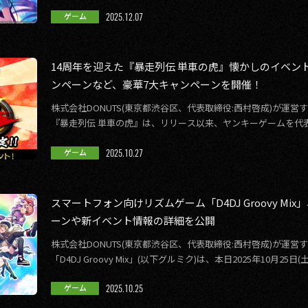
弾 […]
2025.12.07
ゲーム
14周年を迎えた『暴走列伝 単車の虎』懐かしのイベン
ンペーンなど、豪華7大キャンペーンを開催！
株式会社DONUTS(東京都渋谷区、代表取締役:西村啓成)が運
『暴走列伝 単車の虎』は、リリース以来、ヤンキーゲームを代
ユーザーに支えられ14周年を迎 […]
2025.10.27
ゲーム
スマートフォン向けリズムゲーム「D4DJ Groovy M
ーンや新イベント情報の詳細を公開
株式会社DONUTS(東京都渋谷区、代表取締役:西村啓成)が運
「D4DJ Groovy Mix」(以下グルミク)は、本日2025年10月
し […]
2025.10.25
ゲーム