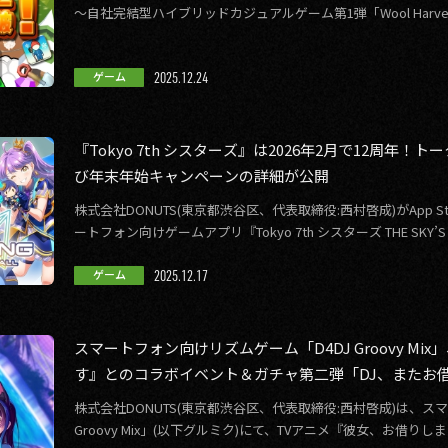
～自社完結型ハイブリッドカジュアルゲーム第1弾「Wool Harv
2025.12.24
ゲーム
『Tokyo 7th シスターズ』は2026年2月で12周年
び年末年始キャンペーンの詳細が公開
株式会社DONUTS(東京都渋谷区、代表取締役:西村啓成)がApp Sto
ートフォン向けゲームアプリ『Tokyo 7th シスターズ THE SKY’S THE
2025.12.17
ゲーム
スマートフォン向けリズムゲーム「D4DJ Groovy M
す』とのコラボイベント＆ガチャ第二弾「DJ、またお
イラストを公開！
株式会社DONUTS(東京都渋谷区、代表取締役:西村啓成)は、ス
Groovy Mix」(以下グルミク)にて、TVアニメ『彼女、お借