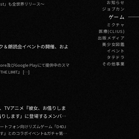
お知らせ
est」も全世界リリース～
ジョブカン
ゲーム
ミクチャ
医療(CLIUS)
出版メディア
美少女図鑑
！トーク＆朗読会イベントの開催、およ
イベント
タテドラ
その他事業
re及びGoogle Playにて提供中のスマ
 LIMIT』 […]
ix」、TVアニメ『彼女、お借りしま
借りします」に登場するメンバー
マートフォン向けリズムゲーム「D4DJ
りします』とのコラボイベント&ガチャ第二