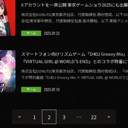
Xアカウントを一斉公開 東京ゲームショウ2025にも出
株式会社DONUTS(東京都渋谷区、代表取締役:西村啓成、以下:D
会社(東京都中野区、代表取締役社長:高木勝裕、以下:東映アニ
連動したテレビア […]
2025.09.23
ゲーム
スマートフォン向けリズムゲーム「D4DJ Groovy M
『VIRTUAL GIRL @ WORLD’S END』とのコラ
表！
株式会社DONUTS(東京都渋谷区、代表取締役:西村啓成)は、『VIRTUA
ラボ特別番組『D4DJ G
2025.09.10
ゲーム
1
2
3
…
22