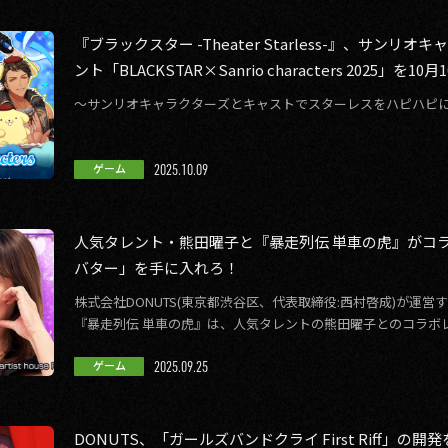
『ブラックスター -Theater Starless-』、サン
ント「BLACKSTAR×Sanrio characters 2025」を1
～サンリオキャラクターズとキャストでスターレスをハピハピ
2025.10.09
ゲーム
人気タレント・熊田曜子と『暴走列伝 単車の虎』がコ
バター」を手に入れろ！
株式会社DONUTS(東京都渋谷区、代表取締役:西村啓成)が運
『暴走列伝 単車の虎』は、人気タレントの熊田曜子とのコラボレー
(木)から開催します。 […]
2025.09.25
ゲーム
DONUTS、「ガールズバンドクライ First Riff」