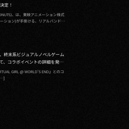
展決定！
ONUTS)、は、東映アニメーション株式
メーション)が手掛ける、リアルバンドと
ix」、終末系ビジュアルノベルゲーム
ボ特番にて、コラボイベントの詳細を発
L GIRL @ WORLD'S END』とのコ
roovy Mix × VIRTUAL GIRL @ WORLD’S […]