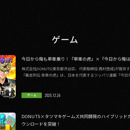
ゲーム
今日から俺も単車乗り！『単車の虎』×『今日から俺は
株式会社DONUTS(東京都渋谷区、代表取締役:西村啓成)が提
『暴走列伝 単車の虎』は、日本を代表するツッパリ漫画『今日から
限定コラボレーションイ […]
2025.12.26
ゲーム
DONUTS×タツマキゲームズ共同開発のハイブリッドカ
ウンロードを突破！