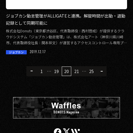
ジョブカン勤怠管理がALLIGATEと連携。解錠時間が出勤・退勤
記録として同期可能に
株式会社Donuts（東京都渋谷区、代表取締役：西村啓成）が提供するクラ
ウドシステム「ジョブカン勤怠管理」は、株式会社アート（神奈川県川崎
市、代表取締役社長：関本祥文）が運営するアクセスコントロール専用プラ
ットフォーム「 […]
2019.12.17
ジョブカン
1
…
19
20
21
…
25