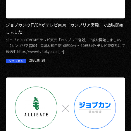
ジョブカンのTVCMがテレビ東京「カンブリア宮殿」で放映開始
しました
ジョブカンのTVCMがテレビ東京「カンブリア宮殿」で放映開始しました。
【カンブリア宮殿】 毎週木曜日夜10時00分 ～10時54分 テレビ東京系にて
放送中 https://www.tv-tokyo.co. […]
2020.01.20
ジョブカン