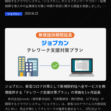
開発するクラウドシステム「ジョブカン」のジョブカンワークフロー・経費
その他事業
精算を導入中の企業様を対象に申請や承認に関する調査を実施しました。約
80％が自宅 […]
PRIVACY POLICY
2020.04.22
ジョブカン
2026
2025
2024
2023
2022
2021
ジョブカン、新型コロナ対策として新規契約社へ全サービスを無
2020
償提供する「テレワーク支援対策プラン」の実施を1ヶ月延長
2019
株式会社Donuts（東京都渋谷区、代表取締役：西村啓成、以下当社）が
開発するクラウドシステム「ジョブカン」は、新型コロナウイルスの感染拡
大に伴い、防止対策としてテレワークの推奨を進めるべく、3月2日より
2018