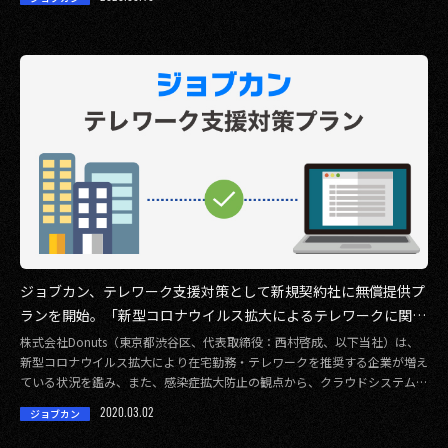
ジョブカン、テレワーク支援対策として新規契約社に無償提供プ
ランを開始。「新型コロナウイルス拡大によるテレワークに関す
る調査」を実施。約3割がテレワークを推奨
株式会社Donuts（東京都渋谷区、代表取締役：西村啓成、以下当社）は、
新型コロナウイルス拡大により在宅勤務・テレワークを推奨する企業が増え
ている状況を鑑み、また、感染症拡大防止の観点から、クラウドシステム・
ジョブカンシ […]
2020.03.02
ジョブカン