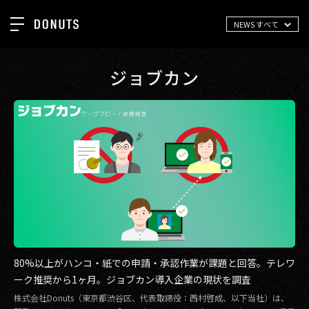
NEWS すべて
TOP
お知らせ
ジョブカン
NEWS
ジョブカン
ABOUT
ゲーム
SERVICES
ミクチャ
GROUP
医療(CLIUS)
RECRUIT
出版メディア
CONTACT
美少女図鑑
80%以上がハンコ・紙での申請・承認作業が課題と回答。テレワ
イベント
ーク推奨から1ヶ月。ジョブカン導入企業の現状を調査
タテドラ
株式会社Donuts（東京都渋谷区、代表取締役：西村啓成、以下当社）は、