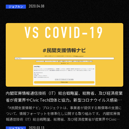
「テレワーク支 […]
2020.04.08
ジョブカン
2017
2016
2015
2014
2013
2012
2011
内閣官房情報通信技術（IT）総合戦略室、総務省、及び経済産業
2010
省が産業界やCivic Tech団体と協力。新型コロナウイルス感染症
対策に対応した企業による支援情報等のデータを標準化し、公開
「#民間支援情報ナビ」プロジェクトは、事業者が提供する無償等の支援に
2009
する「#民間支援情報ナビ」にジョブカンが登録されました。
ついて、情報フォーマットを標準化し公開する取り組みです。 内閣官房情
報通信技術（IT）総合戦略室、総務省、及び経済産業省が産業界やCivic
Tech団 […]
2020.03.13
ジョブカン