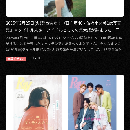
2025年3月25日(火)発売決定！『日向坂46・佐々木久美1st写真
集』※タイトル未定 アイドルとしての集大成が詰まった一冊
2025年1月29日に発売される13枚目シングルの活動をもって日向坂46を卒
業することを発表したキャプテンでもある佐々木久美さん。そんな彼女の
1st写真集(タイトル未定/DONUTS)の発売が決定いたしました。けやき坂4
[…]
2025.01.17
出版メディア