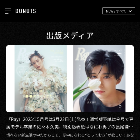
NEWS すべて
TOP
お知らせ
出版メディア
NEWS
ジョブカン
ABOUT
ゲーム
SERVICES
ミクチャ
GROUP
医療(CLIUS)
RECRUIT
出版メディア
CONTACT
美少女図鑑
『Ray』2025年5月号は3月22日(土)発売！通常版表紙は今号で専
イベント
属モデル卒業の佐々木久美、特別版表紙はなにわ男子の長尾謙杜
タテドラ
さんが『Ray』ソロ初表紙を飾る！
慣れない新生活の中だからこそ、夢中になれる“とっておき”が欲しい！あな