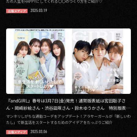
たの人生をHAPPYにしてくれる〇〇のつくり方をご紹介♡
その他事業
2025.03.19
出版メディア
PRIVACY POLICY
2026
2025
2024
2023
2022
2021
『andGIRL』春号は3月7日(金)発売！通常版表紙は宮田聡子さ
ん・岡崎紗絵さん・渋谷凪咲さん・鈴木ゆうかさん 特別版表紙
2020
はTravis Japanの宮近海斗さん・松倉海斗さん・七五三掛龍也さ
マンネリしがちな通勤コーデをアップデート！アラサーガールが「新しいわ
2019
ん
たし」で新生活をスタートするためのアイデアをたっぷりご紹介
2025.03.06
出版メディア
2018