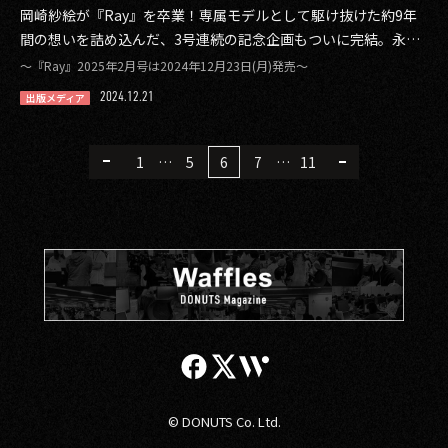
岡崎紗絵が『Ray』を卒業！専属モデルとして駆け抜けた約9年
間の想いを詰め込んだ、3号連続の記念企画もついに完結。永久
保存版の特集号
〜『Ray』2025年2月号は2024年12月23日(月)発売〜
2024.12.21
出版メディア
1
…
5
6
7
…
11
© DONUTS Co. Ltd.