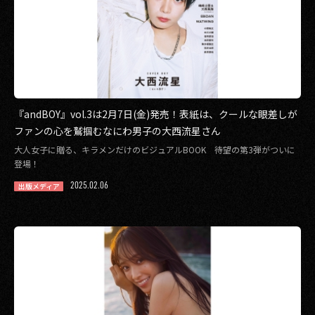
『andBOY』vol.3は2月7日(金)発売！表紙は、クールな眼差しが
ファンの心を鷲掴むなにわ男子の大西流星さん
大人女子に贈る、キラメンだけのビジュアルBOOK 待望の第3弾がついに
登場！
2025.02.06
出版メディア