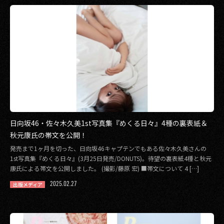
日向坂46・佐々木久美1st写真集『めくる日々』4種の裏表紙＆
秋元康氏の帯文を公開！
発売まで1ヶ月を切った、日向坂46キャプテンでもある佐々木久美さんの
1st写真集『めくる日々』(3月25日発売/DONUTS)。待望の裏表紙4種と秋元
康氏による帯文を公開しました。 (撮影/藤原 宏) ■帯文について 4 […]
2025.02.27
出版メディア