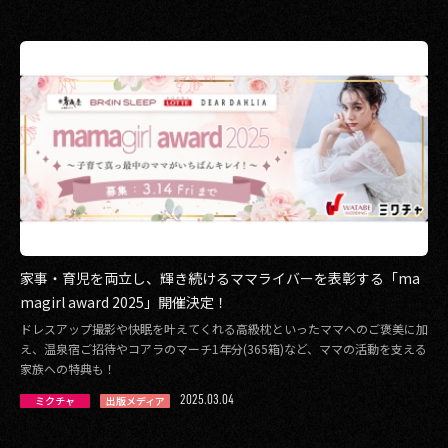
2017
2016
2015
2014
2013
2012
家事・育児を両立し、輝き続けるママライバーを表彰する「ma
2011
magirl award 2025」開催決定！
ドレスアップ撮影や快眠を叶えてくれる高級枕といったママへのご褒美に加
2010
え、温泉宿ご招待やコアラのマーチ1年分(365箱)など、ママの活動を支える
家族への特典も！
2009
2025.03.04
ミクチャ
出版メディア