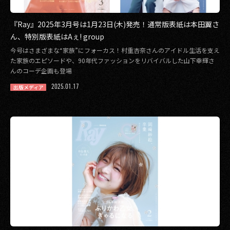
『Ray』2025年3月号は1月23日(木)発売！通常版表紙は本田翼さ
ん、特別版表紙はAぇ! group
今号はさまざまな“家族”にフォーカス！村重杏奈さんのアイドル生活を支え
た家族のエピソードや、90年代ファッションをリバイバルした山下幸輝さ
んのコーデ企画も登場
2025.01.17
出版メディア