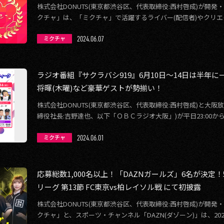
株式会社DONUTS(東京都渋谷区、代表取締役:西村啓成)が開
クチャ」は、「ミクチャ」で活躍するライバー(配信者)やクリエ
能事務所やライバー事務所 […]
2024.06.07
ミクチャ
ラジオ番組『サクラバシ919』6月10日〜14日は半年
将暉(木曜)など豪華ゲストが勢揃い！
株式会社DONUTS(東京都渋谷区、代表取締役:西村啓成)と大
締役社長:吉野達也、以下「ＯＢＣラジオ大阪」)が平日23:00
919(キュー・イチ・ […]
2024.06.01
ミクチャ
応募総数1,000名以上！「DAZNガールズ」6名が決定！
リーグ 第13節 FC東京vs柏レイソル戦 にて初披露
株式会社DONUTS(東京都渋谷区、代表取締役:西村啓成)が開
クチャ」と、スポーツ・チャンネル「DAZN(ダゾーン)」は、20