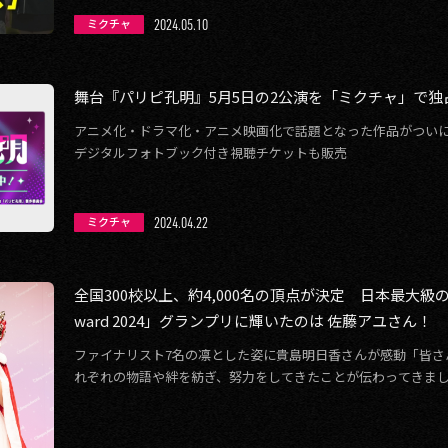
等のスポーツコン […]
2024.05.10
ミクチャ
舞台『パリピ孔明』5月5日の2公演を「ミクチャ」で
アニメ化・ドラマ化・アニメ映画化で話題となった作品がつい
デジタルフォトブック付き視聴チケットも販売
2024.04.22
ミクチャ
全国300校以上、約4,000名の頂点が決定 日本最大級の
ward 2024」グランプリに輝いたのは 佐藤アユさん！
ファイナリスト7名の凛とした姿に貴島明日香さんが感動「皆さ
れぞれの物語や絆を紡ぎ、努力をしてきたことが伝わってきま