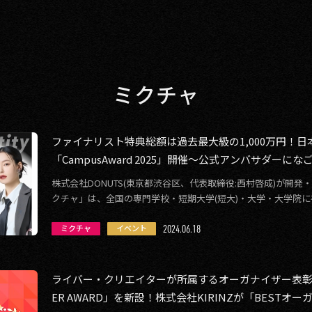
ミクチャ
ファイナリスト特典総額は過去最大級の1,000万円！
「CampusAward 2025」開催〜公式アンバサダーに
株式会社DONUTS(東京都渋谷区、代表取締役:西村啓成)が開
クチャ」は、全国の専門学校・短期大学(短大)・大学・大学院
のキャンパスミスコン「Ca […]
2024.06.18
ミクチャ
イベント
ライバー・クリエイターが所属するオーガナイザー表彰制度「
ER AWARD」を新設！株式会社KIRINZが「BESTオ