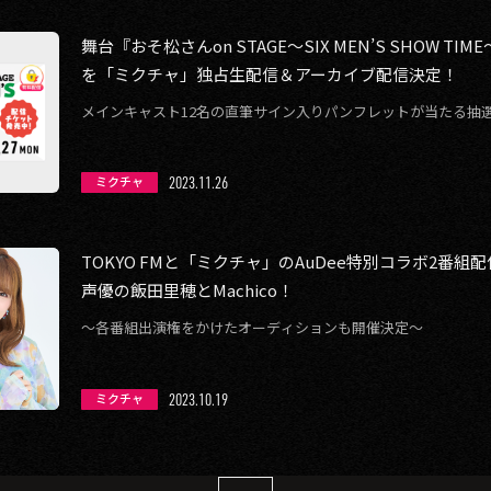
舞台『おそ松さんon STAGE～SIX MEN’S SHOW TI
を「ミクチャ」独占生配信＆アーカイブ配信決定！
メインキャスト12名の直筆サイン入りパンフレットが当たる抽
2023.11.26
ミクチャ
TOKYO FMと「ミクチャ」のAuDee特別コラボ2番
声優の飯田里穂とMachico！
〜各番組出演権をかけたオーディションも開催決定〜
2023.10.19
ミクチャ