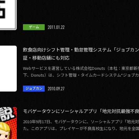
2011.01.22
ゲーム
飲食店向けシフト管理・勤怠管理システム「ジョブカ
証・移動店舗にも対応
Webサービスを運営している株式会社Donuts（本社：東京都
下、Donuts）は、シフト管理・タイムカードシステム“ジョブ
静脈認証装置での打刻、移 […]
2010.09.27
ジョブカン
モバゲータウンにソーシャルアプリ「地元対抗最強不
2010年9月17日、モバゲータウンに、ソーシャルアプリ「地
た。このアプリは、プレイヤーが不良高校生になり、地元を全国
い、その地域のプレイヤーと喧嘩 […]