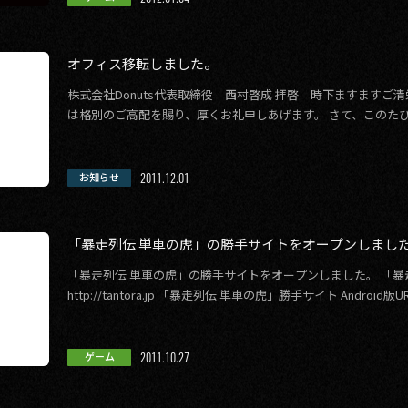
オフィス移転しました。
株式会社Donuts代表取締役 西村啓成 拝啓 時下ますますご
は格別のご高配を賜り、厚くお礼申しあげます。 さて、このた
ため、下記の通り本社を移転す […]
2011.12.01
お知らせ
「暴走列伝 単車の虎」の勝手サイトをオープンしまし
「暴走列伝 単車の虎」の勝手サイトをオープンしました。 「暴走
http://tantora.jp 「暴走列伝 単車の虎」勝手サイト Android版URL：h
2011.10.27
ゲーム