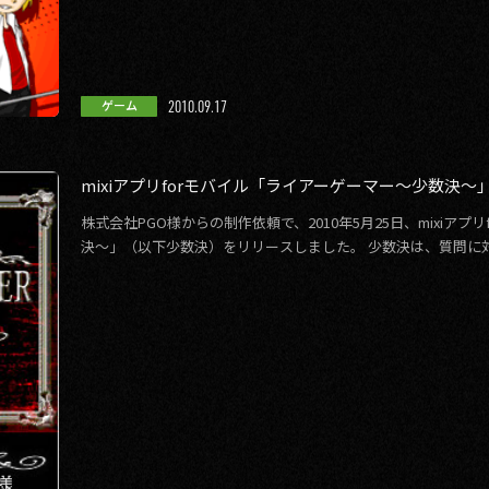
2010.09.17
ゲーム
mixiアプリforモバイル「ライアーゲーマー～少数決
株式会社PGO様からの制作依頼で、2010年5月25日、mixiア
決～」（以下少数決）をリリースしました。 少数決は、質問に対
し、少数派の意見に […]