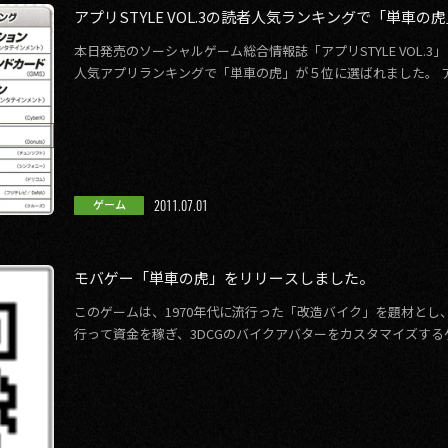
アプリSTYLE VOL.3の読者人気ランキングで「単車
本日発売のソーシャルゲーム総合情報誌「アプリSTYLE VOL.
人気アプリランキングで「単車の虎」が５位に選ばれました。 アプ
虎」紹介ページU […]
2011.07.01
ゲーム
モバゲー「単車の虎」をリリースしました。
このゲームは、1970年代に流行った「改造バイク」を題材と
行って資金を稼ぎ、3DCGのバイクアバターをカスタマイズする
をネイキッド、アメリカン、オ […]