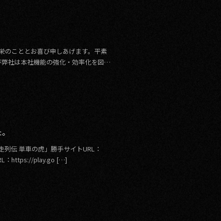
清栄のこととお喜び申しあげます。平素
び弊社は本社機能の強化・効率化を図る
た。
列伝 単車の虎」勝手サイトURL：
ttps://play.go […]