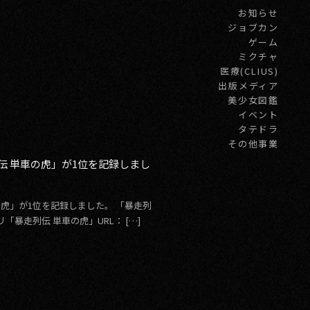
お知らせ
ジョブカン
ゲーム
ミクチャ
医療(CLIUS)
出版メディア
美少女図鑑
イベント
タテドラ
その他事業
列伝 単車の虎」が1位を記録しまし
の虎」が1位を記録しました。 「暴走列
dアプリ「暴走列伝 単車の虎」URL： […]