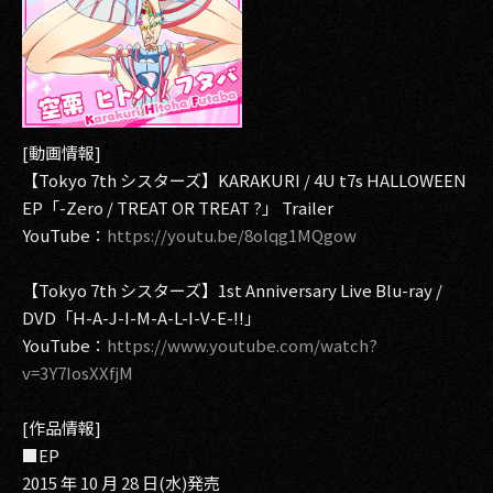
[動画情報]
【Tokyo 7th シスターズ】KARAKURI / 4U t7s HALLOWEEN
EP「-Zero / TREAT OR TREAT ?」 Trailer
YouTube：
https://youtu.be/8olqg1MQgow
【Tokyo 7th シスターズ】1st Anniversary Live Blu-ray /
DVD「H-A-J-I-M-A-L-I-V-E-!!」
YouTube：
https://www.youtube.com/watch?
v=3Y7IosXXfjM
[作品情報]
■EP
2015 年 10 月 28 日(水)発売