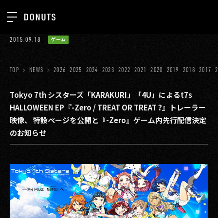
TOP
2015.09.18
ゲーム
お知らせ
NEWS
ジョブカン
TOP
NEWS
2026
2025
2024
2023
2022
2021
2020
2019
2018
2017
ABOUT
ゲーム
SERVICES
Tokyo 7th シスターズ「KARAKURI」「4U」によるt7s
HALLOWEEN EP『-Zero / TREAT OR TREAT ?』トレーラー
ミクチャ
GROUP
映像、 特設ページを公開と『-Zero』ゲーム内先行配信決定
医療(CLIUS)
のお知らせ
RECRUIT
出版メディア
CONTACT
美少女図鑑
イベント
タテドラ