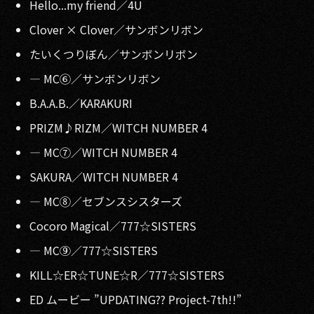
Hello...my friend／4U
Clover × Clover／サンボンリボン
たいくつりぼん／サンボンリボン
— MC⑥／サンボンリボン
B.A.A.B.／KARAKURI
PRIZM♪RIZM／WITCH NUMBER 4
— MC⑦／WITCH NUMBER 4
SAKURA／WITCH NUMBER 4
— MC⑧／セブンスシスターズ
Cocoro Magical／777☆SISTERS
— MC⑨／777☆SISTERS
KILL☆ER☆TUNE☆R／777☆SISTERS
ED ムービー ”UPDATING?? Project-7th!!”