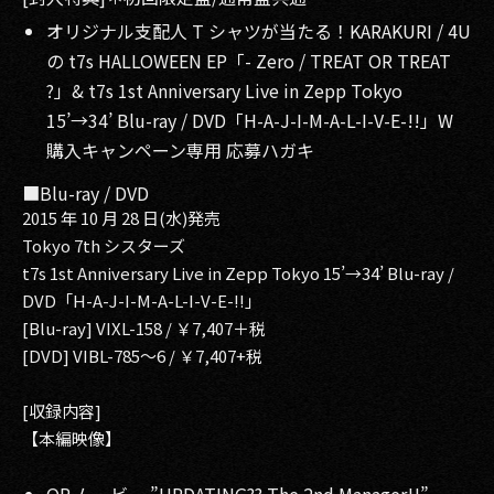
オリジナル支配人 T シャツが当たる！KARAKURI / 4U
の t7s HALLOWEEN EP「- Zero / TREAT OR TREAT
?」& t7s 1st Anniversary Live in Zepp Tokyo
15’→34’ Blu-ray / DVD「H-A-J-I-M-A-L-I-V-E-!!」W
購入キャンペーン専用 応募ハガキ
■Blu-ray / DVD
2015 年 10 月 28 日(水)発売
Tokyo 7th シスターズ
t7s 1st Anniversary Live in Zepp Tokyo 15’→34’ Blu-ray /
DVD「H-A-J-I-M-A-L-I-V-E-!!」
[Blu-ray] VIXL-158 / ￥7,407＋税
[DVD] VIBL-785～6 / ￥7,407+税
[収録内容]
【本編映像】
OP ムービー ”UPDATING?? The 2nd Manager!!”