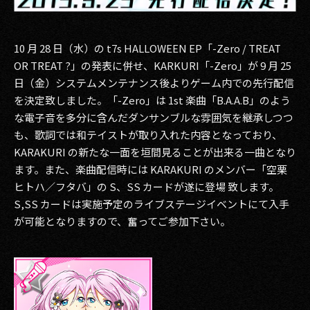
10 月 28 日（水）の t7s HALLOWEEN EP「-Zero / TREAT
OR TREAT ?」の発表に併せ、KARKURI「-Zero」が 9 月 25
日（金）システムメンテナンス後よりゲーム内での先行配信
を決定致しました。「-Zero」は 1st 楽曲「B.A.A.B」のよう
な電子音を多分に含んだダンサンブルな雰囲気を継承しつつ
も、歌詞では和テイストが取り入れた内容となっており、
KARAKURI の新たな一面を垣間見ることが出来る一曲となり
ます。また、楽曲配信時には KARAKURI のメンバー「空栗
ヒトハ／フタバ」の S、SS カードが遂に登場 致します。
S,SS カードは実施予定のライブステージイベントにて入手
が可能となりますので、奮ってご参加下さい。