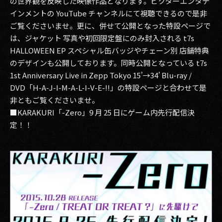
の世界観を反映した映像作品となります。ビクターエンタテ
インメントの YouTube チャンネルにて視聴できるので是非
ご覧くださいませ。更に、併せて公開となった特設ページで
は、ジャケット 写真や初回限定盤にのみ封入される t7s
HALLOWEEN EP スペシャル缶バッジやチェーン別 店舗特典
のデザインも公開しております。同時公開となっている t7s
1st Anniversary Live in Zepp Tokyo 15’→34’ Blu-ray /
DVD「H-A-J-I-M-A-L-I-V-E-!!」の特設ページと合わせて是
非ともご覧くださいませ。
■KARAKURI「-Zero」9 月 25 日にゲーム内先行配信決
定！！