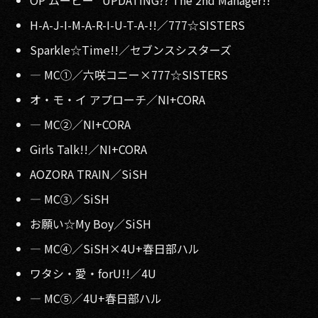
H-A-J-I-M-A-R-I-U-T-A-!!／777☆SISTERS
Sparkle☆Time!!／セブンスシスターズ
— MC①／六咲コニー×777☆SISTERS
オ・モ・イ アプローチ／NI+CORA
— MC②／NI+CORA
Girls Talk!!／NI+CORA
AOZORA TRAIN／SiSH
— MC③／SiSH
お願い☆My Boy／SiSH
— MC④／SiSH×4U+春日部ハル
ワタシ・愛・forU!!／4U
— MC⑤／4U+春日部ハル