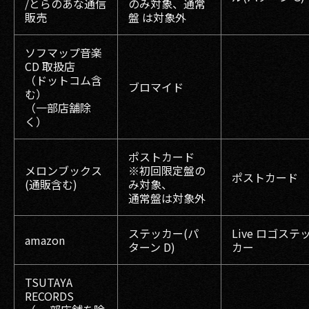
/とらのあな通信
のみ対象、通常
販売
盤 は対象外
ソフマップ音楽
CD 取扱店
（ドットコム含
ブロマイド
む）
（一部店舗除
く）
ポストカード
メロンブックス
※初回限定盤の
ポストカード
(通販含む)
み対象、
通常盤は対象外
ステッカー(パ
Live ロゴステ
amazon
ターン D)
カー
TSUTAYA
RECORDS