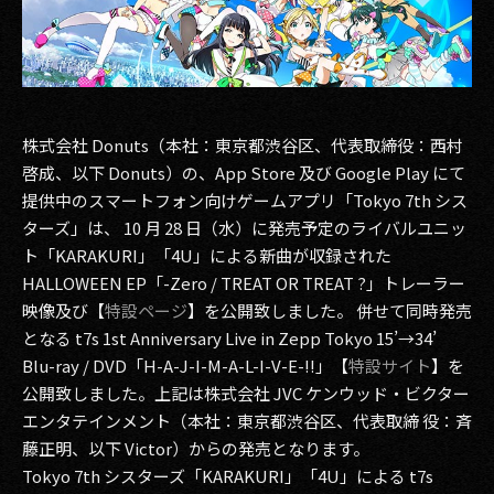
その他事業
PRIVACY POLICY
2026
株式会社 Donuts（本社：東京都渋谷区、代表取締役：西村
2025
啓成、以下 Donuts）の、App Store 及び Google Play にて
提供中のスマートフォン向けゲームアプリ「Tokyo 7th シス
2024
ターズ」は、 10 月 28 日（水）に発売予定のライバルユニッ
2023
ト「KARAKURI」「4U」による新曲が収録された
HALLOWEEN EP「-Zero / TREAT OR TREAT ?」トレーラー
2022
映像及び【
特設ページ
】を公開致しました。 併せて同時発売
となる t7s 1st Anniversary Live in Zepp Tokyo 15’→34’
2021
Blu-ray / DVD「H-A-J-I-M-A-L-I-V-E-!!」【
特設サイト
】を
2020
公開致しました。上記は株式会社 JVC ケンウッド・ビクター
エンタテインメント（本社：東京都渋谷区、代表取締 役：斉
2019
藤正明、以下 Victor）からの発売となります。
Tokyo 7th シスターズ「KARAKURI」「4U」による t7s
2018