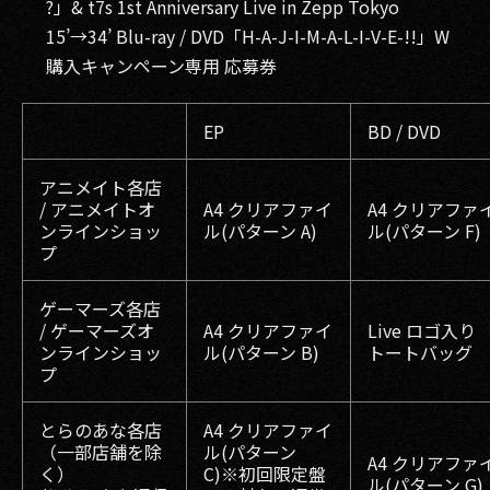
?」& t7s 1st Anniversary Live in Zepp Tokyo
15’→34’ Blu-ray / DVD「H-A-J-I-M-A-L-I-V-E-!!」W
購入キャンペーン専用 応募券
EP
BD / DVD
アニメイト各店
/ アニメイトオ
A4 クリアファイ
A4 クリアファ
ンラインショッ
ル(パターン A)
ル(パターン F)
プ
ゲーマーズ各店
/ ゲーマーズオ
A4 クリアファイ
Live ロゴ入り
ンラインショッ
ル(パターン B)
トートバッグ
プ
とらのあな各店
A4 クリアファイ
（一部店舗を除
ル(パターン
A4 クリアファ
く）
C)※初回限定盤
ル(パターン G)