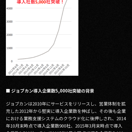
その他事業
PRIVACY POLICY
2026
2025
2024
2023
2022
■ ジョブカン導入企業数5,000社突破の背景
2021
ジョブカンは2010年にサービスをリリースし、営業体制を拡
2020
充した2012年から堅実に導入企業数を伸ばし、その後も企業
2019
における業務支援システムのクラウド化に後押しされ、2014
年10月末時点で導入企業数900社、2015年3月末時点で導入
2018