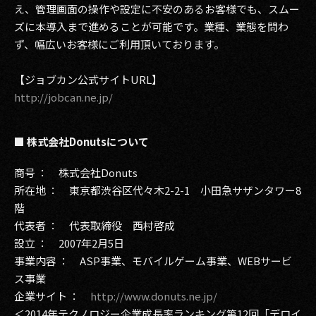
え、管理画面の操作や設定に不安のあるお客様でも、スムー
ズに本導入まで進めることが可能です。業種、業態を問わ
ず、幅広いお客様にご利用頂いております。
【ジョブカン公式サイトURL】
http://jobcan.ne.jp/
■ 株式会社Donutsについて
商号 ： 株式会社Donuts
所在地 ： 東京都渋谷区代々木2-2-1 小田急サザンタワー8
階
代表者 ： 代表取締役 西村啓成
設立 ： 2007年2月5日
事業内容 ： ASP事業、モバイルゲーム事業、WEBサービ
ス事業
企業サイト ：
http://www.donuts.ne.jp/
＜2014年テクノロジー企業成長率ランキング第12回「デロイ