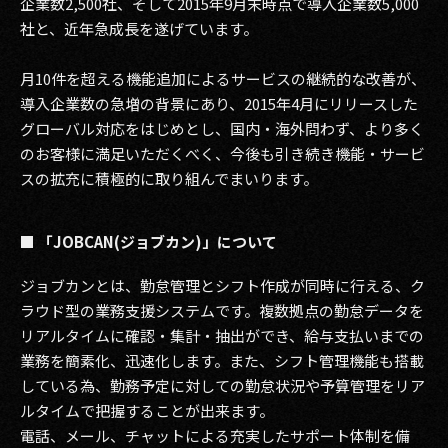
企業数2,500社、そして2015年9月末時点で導入企業数5,000
社と、近年急成長を遂げています。
2017
月10件を超える機能追加によるサービスの継続的な改善が、
2016
導入企業数の急増の背景にあり、2015年4月にリリースした
2015
グローバル対応をはじめとし、国内・海外問わず、より多く
のお客様に満足いただくべく、今後も引き続き機能・サービ
2014
スの拡充に積極的に取り組んでまいります。
2013
■ 「JOBCAN(ジョブカン)」について
2012
ジョブカンとは、勤怠管理とシフト作成が同時に行える、ク
2011
ラウド型の業務支援システムです。複数拠点の勤怠データを
リアルタイムに確認・集計・抽出ができ、給与支払いまでの
2010
業務を簡素化、迅速化します。また、シフト管理機能も搭載
2009
している為、勤務予定に対しての勤怠状況や予算管理をリア
ルタイムで把握することが出来ます。
電話、メール、チャットによる充実したサポート体制を備