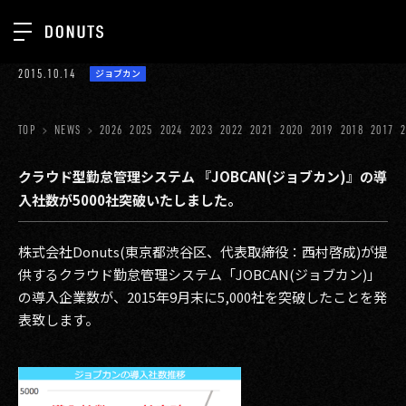
TOP
2015.10.14
ジョブカン
お知らせ
NEWS
ジョブカン
TOP
NEWS
2026
2025
2024
2023
2022
2021
2020
2019
2018
2017
ABOUT
ゲーム
SERVICES
クラウド型勤怠管理システム 『JOBCAN(ジョブカン)』の導
入社数が5000社突破いたしました。
ミクチャ
GROUP
医療(CLIUS)
RECRUIT
株式会社Donuts(東京都渋谷区、代表取締役：西村啓成)が提
供するクラウド勤怠管理システム「JOBCAN(ジョブカン)」
出版メディア
CONTACT
の導入企業数が、2015年9月末に5,000社を突破したことを発
美少女図鑑
表致します。
イベント
タテドラ