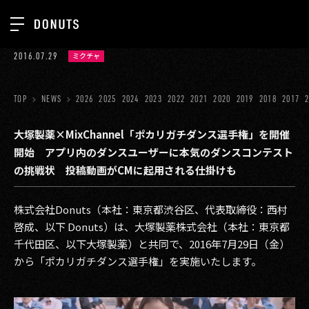
TOP
2016.07.29
ミクチャ
お知らせ
NEWS
ジョブカン
TOP
NEWS
2026
2025
2024
2023
2022
2021
2020
2019
2018
2017
ABOUT
ゲーム
SERVICES
大塚製薬×MixChannel「ポカリガチダンス選手権」を開催
開始 アプリ内のダンスユーザーに本気のダンスコンテスト
ミクチャ
GROUP
の挑戦状 投稿動画がCMに起用される仕掛けも
医療(CLIUS)
RECRUIT
株式会社Donuts（本社：東京都渋谷区、代表取締役：西村
出版メディア
CONTACT
啓成、以下 Donuts）は、大塚製薬株式会社（本社：東京都
美少女図鑑
千代田区、以下大塚製薬）と共同で、2016年7月29日（金）
から「ポカリガチダンス選手権」を実施いたします。
イベント
タテドラ