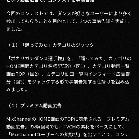
2017
今回のコンテストでは、ダンスが好きなユーザーにより多く
参加してもらうことを目的として、2つの事前告知を実施し
2016
ました。
2015
（１）「踊ってみた」カテゴリのジャック
2014
「ポカリガチダンス選手権」を、「踊ってみた」カテゴリの
2013
HOME画面カテゴリ名標記部分（図1）、カテゴリ動画一覧
画面TOP（図2）、カテゴリ動画一覧内インフィード広告部
2012
分（図3）をジャックする形で事前告知する仕掛けを組み込
みました。
2011
2010
（２）プレミアム動画広告
2009
MixChannelのHOME画面のTOPに表示される「プレミアム
動画広告」の枠(図4)でも、TVCMの素材をベースにして、
「MixChannelユーザーへの挑戦状」を出すことで、コンテ