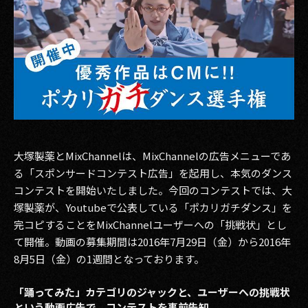
その他事業
PRIVACY POLICY
2026
2025
2024
2023
大塚製薬とMixChannelは、MixChannelの広告メニューであ
る「スポンサードコンテスト広告」を起用し、本気のダンス
2022
コンテストを開始いたしました。今回のコンテストでは、大
塚製薬が、Youtubeで公表している「ポカリガチダンス」を
2021
完コピすることをMixChannelユーザーへの「挑戦状」とし
て開催。動画の募集期間は2016年7月29日（金）から2016年
2020
8月5日（金）の1週間となっております。
2019
「踊ってみた」カテゴリのジャックと、ユーザーへの挑戦状
2018
という動画広告で、コンテストを事前告知