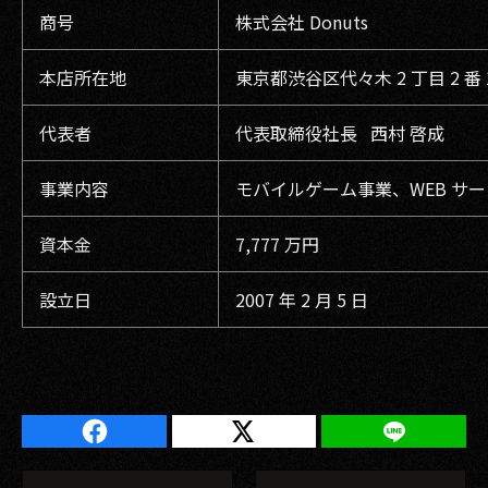
商号
株式会社 Donuts
本店所在地
東京都渋谷区代々木 2 丁目 2 番 
代表者
代表取締役社長 西村 啓成
事業内容
モバイルゲーム事業、WEB サー
資本金
7,777 万円
設立日
2007 年 2 月 5 日