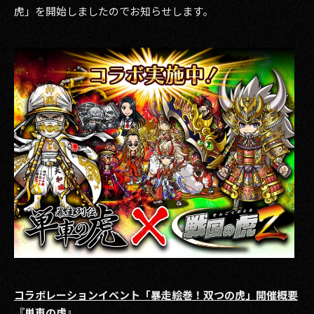
虎」を開始しましたのでお知らせします。
その他事業
PRIVACY POLICY
2026
2025
2024
2023
2022
2021
2020
2019
コラボレーションイベント「暴走絵巻！双つの虎」開催概要
2018
『単車の虎』