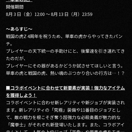
開催期間
2017
8月 3 日（金）12:00 ～ 8月 13 日（月）23:59
2016
～あらすじ～
戦国の虎Z 4周年を祝うため、単車の虎からやってきたパン
2015
チ。
2014
プレイヤーの天下統一の手助けにと、後輩達を引き連れてき
たのだが、
2013
プレイヤーにその器があるかどうか試させてほしいと言う。
単車の虎と戦国の虎、熱い魂のぶつかり合いの行方は…！？
2012
2011
■コラボイベントに合わせて新要素が実装！強力なアイテム
を獲得しよう！
2010
コラボイベントに合わせ新レアリティや新ジョブが実装され
ます。新レアリティの「究極」装備や11番目のジョブとし
2009
て、敵の戦力を根こそぎ奪う超強力な必殺奥義が魅力的な
「魔拳士」がそれぞれ新登場いたします。また、コラボアイ
テムとして、人気の上位ジョブ「天角」や単車の虎をモチー