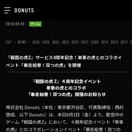
TOP
2018.08.03
ゲーム
お知らせ
NEWS
ジョブカン
TOP
NEWS
2026
2025
2024
2023
2022
2021
2020
2019
2018
2017
ABOUT
ゲーム
SERVICES
『戦国の虎Z』サービス4周年記念！単車の虎とのコラボイ
ベント「暴走絵巻！双つの虎」を開催
ミクチャ
GROUP
医療(CLIUS)
RECRUIT
『戦国の虎
Z
』４周年記念イベント
単車の虎とのコラボ
出版メディア
CONTACT
「暴走絵巻！双つの虎」開催のお知らせ
美少女図鑑
株式会社 Donuts（本社：東京都渋谷区、代表取締役：西村
イベント
啓成、以下 Donuts）は、本日8月3日（金）より、配信中の
ゲーム『戦国の虎Z』において、４周年記念イベント『単車
タテドラ
の虎』とのコラボレーションイベント「暴走絵巻！双つの