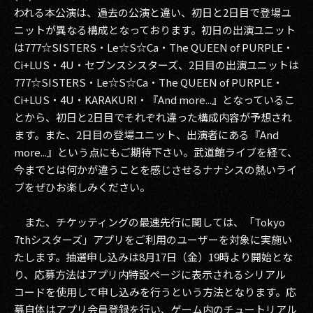
われる本公演は、過去の公演と違い、初日と2日目で登場ユ
2017
ニットが異なる構成となっております。初日の出演ユニット
は777☆SISTERS・Le☆S☆Ca・The QUEEN of PURPLE・
2016
Ci+LUS・4U・セブンスシスターズ、2日目の出演ユニットは
777☆SISTERS・Le☆S☆Ca・The QUEEN of PURPLE・
2015
Ci+LUS・4U・KARAKURI・『And more...』となっているこ
2014
とから、初日と2日目でそれぞれ違った構成内容が予想され
ます。また、2日目の登場ユニット、出演者にある『And
2013
more...』という点にもご期待下さい。武道館ライブを経て、
今までとは何かが違うことを感じさせるナナシスの熱いライ
2012
ブをぜひお楽しみください。
2011
また、チケッティングの最速先行に関しては、「Tokyo
2010
7thシスターズ」アプリをご利用のユーザーを対象に実施い
たします。抽選申し込みは8月17日（金）19時より開始とな
2009
り、応募方法はアプリ内特設ページに表示されるシリアル
コードを使用して申し込みを行うという方法となります。応
募自体はアプリ会員登録を行い、ゲーム内のチュートリアル