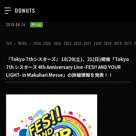
TOP
2018.08.16
ゲーム
お知らせ
NEWS
ジョブカン
TOP
NEWS
2026
2025
2024
2023
2022
2021
2020
2019
2018
2017
ABOUT
ゲーム
SERVICES
『Tokyo 7thシスターズ』 10/20(土)、21(日)開催「Tokyo
7th シスターズ 4th Anniversary Live -FES!! AND YOUR
ミクチャ
GROUP
LIGHT- in Makuhari Messe」の詳細情報を発表！！
医療(CLIUS)
RECRUIT
出版メディア
CONTACT
美少女図鑑
イベント
タテドラ