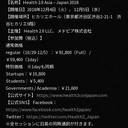
【名称】Health 2.0 Asia – Japan 2018
【開催日】2018年12月4日（火）、 12月5日（水）
2017
【開催場所】ヒカリエホール（東京都渋谷区渋谷2-21-1 渋
2016
谷ヒカリエ9階）
【主催】 Health 2.0 LLC、 メドピア株式会社
2015
【参加費（税込）】
通常価格
2014
regular（10/29-12/5）：￥91,800（Full） /
￥59,400（1day）
2013
特別価格 ※1dayも同額
2012
Startups：￥10,800
Students：￥5,400
2011
Governments / Academia：￥21,600
【公式サイト】
https://www.health2conjapan.com
2010
【公式SNS】 Facebook：
2009
https://www.facebook.com/health2japan/
Twitter：
https://twitter.com/Health2_Japan
※全セッションに日英の同時通訳が付きます。