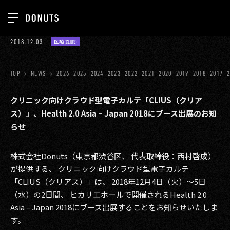
TOP
2018.12.03
医療(CLIUS)
お知らせ
NEWS
ジョブカン
TOP
NEWS
2026
2025
2024
2023
2022
2021
2020
2019
2018
2017
ABOUT
ゲーム
SERVICES
クリニック向けクラウド型電子カルテ「CLIUS（クリア
ス）」、Health 2.0 Asia – Japan 2018にブース出展のお知
ミクチャ
GROUP
らせ
医療(CLIUS)
RECRUIT
株式会社Donuts（東京都渋谷区、 代表取締役：西村啓成）
出版メディア
CONTACT
が提供する、 クリニック向けクラウド型電子カルテ
美少女図鑑
「CLIUS（クリアス）」は、 2018年12月4日（火）～5日
（水）の2日間、 ヒカリエホールで開催されるHealth 2.0
イベント
Asia – Japan 2018にブース出展することをお知らせいたしま
タテドラ
す。