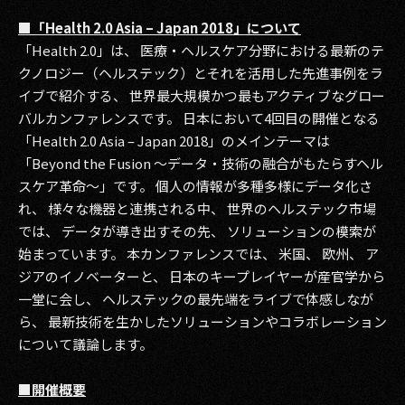
その他事業
■「Health 2.0 Asia – Japan 2018」について
PRIVACY POLICY
「Health 2.0」は、 医療・ヘルスケア分野における最新のテ
クノロジー（ヘルステック）とそれを活用した先進事例をラ
2026
イブで紹介する、 世界最大規模かつ最もアクティブなグロー
バルカンファレンスです。 日本において4回目の開催となる
2025
「Health 2.0 Asia – Japan 2018」のメインテーマは
「Beyond the Fusion ～データ・技術の融合がもたらすヘル
2024
スケア革命～」です。 個人の情報が多種多様にデータ化さ
2023
れ、 様々な機器と連携される中、 世界のヘルステック市場
では、 データが導き出すその先、 ソリューションの模索が
2022
始まっています。 本カンファレンスでは、 米国、 欧州、 ア
ジアのイノベーターと、 日本のキープレイヤーが産官学から
2021
一堂に会し、 ヘルステックの最先端をライブで体感しなが
ら、 最新技術を生かしたソリューションやコラボレーション
2020
について議論します。
2019
■開催概要
2018