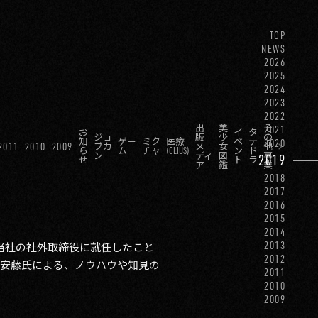
TOP
NEWS
2026
2025
2024
2023
2022
出
美
そ
2021
お
イ
タ
ジョ
版
少
の
知
ゲー
ミク
医療
ベ
テ
2020
2011
2010
2009
ブカ
メ
女
他
ら
ム
チャ
(CLIUS)
ン
ド
ン
ディ
図
事
2019
せ
ト
ラ
ア
鑑
業
2018
2017
2016
2015
2014
2013
が当社の社外取締役に就任したこと
2012
た安藤氏による、ノウハウや知見の
2011
2010
2009