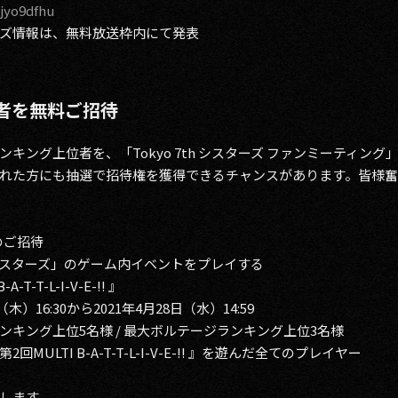
/jyo9dfhu
ズ情報は、無料放送枠内にて発表
者を無料ご招待
キング上位者を、「Tokyo 7th シスターズ ファンミーティン
れた方にも抽選で招待権を獲得できるチャンスがあります。皆様奮
へのご招待
 シスターズ」のゲーム内イベントをプレイする
T-L-I-V-E-!! 』
16:30から2021年4月28日（水）14:59
キング上位5名様 / 最大ボルテージランキング上位3名様
LTI B-A-T-T-L-I-V-E-!! 』を遊んだ全てのプレイヤー
します。