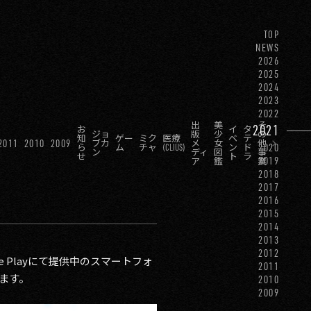
TOP
NEWS
2026
2025
2024
2023
2022
出
美
そ
2021
お
イ
タ
ジョ
版
少
の
知
ゲー
ミク
医療
ベ
テ
2011
2010
2009
ブカ
メ
女
他
2020
ら
ム
チャ
(CLIUS)
ン
ド
ン
ディ
図
事
せ
ト
ラ
2019
ア
鑑
業
2018
2017
2016
2015
2014
2013
2012
le Playにて提供中のスマートフォ
2011
します。
2010
2009