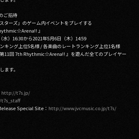
のご招待
 シスターズ」のゲーム内イベントをプレイする
hmic☆Arena!! 』
16:30から2021年5月6日（木）14:59
キング上位5名様 / 各楽曲のレートランキング上位1名様
 7th Rhythmic☆Arena!! 』を遊んだ全てのプレイヤー
します。
：
http://t7s.jp/
/t7s_staff
lease Special Site：
http://www.jvcmusic.co.jp/t7s/