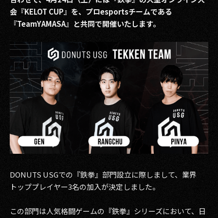
その他事業
会『KELOT CUP』を、プロesportsチームである
PRIVACY POLICY
『TeamYAMASA』と共同で開催いたします。
2026
2025
2024
2023
2022
2021
2020
DONUTS USGでの『鉄拳』部門設立に際しまして、業界
トッププレイヤー3名の加入が決定しました。
2019
この部門は人気格闘ゲームの『鉄拳』シリーズにおいて、日
2018