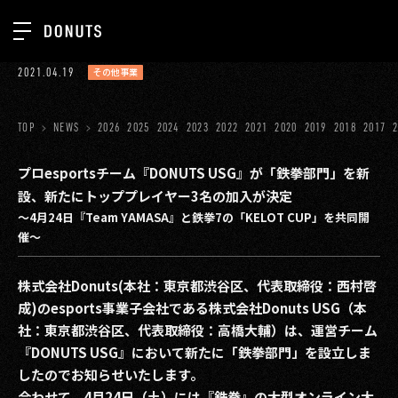
TOP
2021.04.19
その他事業
お知らせ
NEWS
ジョブカン
TOP
NEWS
2026
2025
2024
2023
2022
2021
2020
2019
2018
2017
ABOUT
ゲーム
SERVICES
プロesportsチーム『DONUTS USG』が「鉄拳部門」を新
設、新たにトッププレイヤー3名の加入が決定
ミクチャ
GROUP
～4月24日『Team YAMASA』と鉄拳7の「KELOT CUP」を共同開
医療(CLIUS)
催～
RECRUIT
出版メディア
CONTACT
株式会社Donuts(本社：東京都渋谷区、代表取締役：西村啓
美少女図鑑
成)のesports事業子会社である株式会社Donuts USG（本
社：東京都渋谷区、代表取締役：高橋大輔）は、運営チーム
イベント
『DONUTS USG』において新たに「鉄拳部門」を設立しま
したのでお知らせいたします。
タテドラ
合わせて、4月24日（土）には『鉄拳』の大型オンライン大