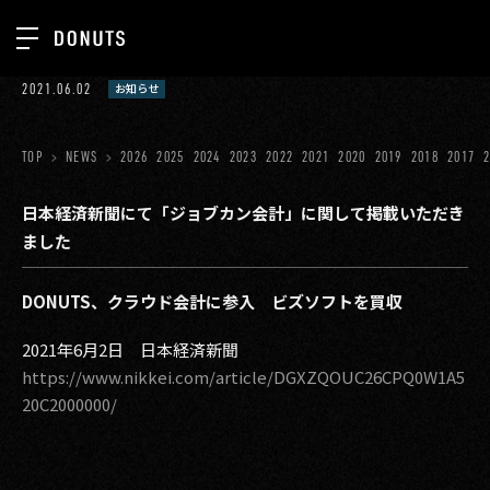
TOP
2021.06.02
お知らせ
お知らせ
NEWS
ジョブカン
TOP
NEWS
2026
2025
2024
2023
2022
2021
2020
2019
2018
2017
ABOUT
ゲーム
SERVICES
日本経済新聞にて「ジョブカン会計」に関して掲載いただき
ました
ミクチャ
GROUP
医療(CLIUS)
RECRUIT
DONUTS、クラウド会計に参入 ビズソフトを買収
出版メディア
CONTACT
2021年6月2日 日本経済新聞
https://www.nikkei.com/article/DGXZQOUC26CPQ0W1A5
美少女図鑑
20C2000000/
イベント
タテドラ