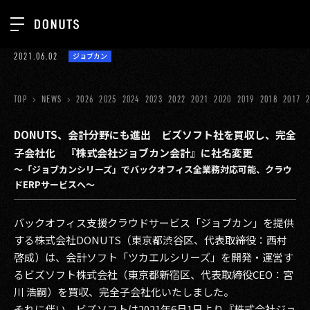
TOP
2021.06.02
ジョブカン
お知らせ
NEWS
ジョブカン
TOP
NEWS
2026
2025
2024
2023
2022
2021
2020
2019
2018
2017
ABOUT
ゲーム
SERVICES
DONUTS、会計分野にも進出 ビズソフト社を買収し、完全
子会社化 『株式会社ジョブカン会計』に社名変更
ミクチャ
GROUP
～「ジョブカンシリーズ」でバックオフィス全業務対応可能、クラウ
医療(CLIUS)
ドERPサービスへ～
RECRUIT
出版メディア
CONTACT
バックオフィス支援クラウドサービス「ジョブカン」を提供
美少女図鑑
する株式会社DONUTS（東京都渋谷区、代表取締役：西村
啓成）は、会計ソフト「ツカエルシリーズ」を開発・運営す
イベント
るビズソフト株式会社（東京都新宿区、代表取締役CEO：宮
川 浩嗣）を買収、完全子会社化いたしました。
タテドラ
それに伴い、ビズソフトは2021年6月1日より『株式会社ジョ