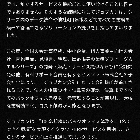
では、乱立するサービスを機能ごとに使い分けることは容易
ではありません。そのような課題に対してジョブカンは、シ
リーズ内のデータ統合や他社API連携などですべての業務を
横串で管理できるソリューションの提供を目指してまいりま
した。
この度、全国の会計事務所、中小企業、個人事業主向けの
会
計
、青色申告、見積書、経理、出納帳等の業務ソフト「
ツカ
エル
シリーズ」の開発・販売・サービス提供ならびに受託開
発の他、有料サポート会員を有するビズソフト株式会社の子
会社化により、「ジョブカン会計」として会計機能が追加さ
れることで、法人の帳簿つけ・試算表の確認・決算まですべ
てのバックオフィス業務を一元管理することが実現し、大幅
な業務効率化、コスト削減が可能となります。
ジョブカンは、“100名規模のバックオフィス業務を、1名で
できる環境”を実現するクラウドERPサービスを目指し、さ
らなるサービス向上を推進してまいります。