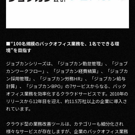
2017
2016
2015
■“100名規模のバックオフィス業務を、1名でできる環
2014
境”を目指す
2013
ジョブカンシリーズは、「ジョブカン勤怠管理」、「ジョブ
カンワークフロー」、「ジョブカン経費精算」、「ジョブカ
2012
ン採用管理」、「ジョブカン労務HR」、「ジョブカン給与
計算」、「ジョブカンBPO」の7サービスからなる、バック
2011
オフィス業務を効率化するクラウドサービスです。2010年の
リリースから12年目を迎え、約11.5万社以上の企業に導入さ
2010
れています。
2009
クラウド型の業務改善ツールは、カテゴリーも細分化され
様々なサービスが存在しますが、企業のバックオフィス業務