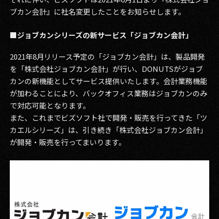
その他事業
ブカン会計』に社名変更したことをお知らせします。
PRIVACY POLICY
■ジョブカンシリーズの新サービス「ジョブカン会計」
2026
2021年8月リリース予定の「ジョブカン会計」は、製品開発
を「株式会社ジョブカン会計」が行い、DONUTSがジョブ
2025
カンの新機能としてサービス提供いたします。会計業務機能
2024
が加わることにより、バックオフィス業務はジョブカンのみ
で対応可能となります。
2023
また、これまでビズソフト社で開発・販売を行ってきた「ツ
カエルシリーズ」は、引き続き「株式会社ジョブカン会計」
2022
が開発・販売を行ってまいります。
2021
2020
2019
2018