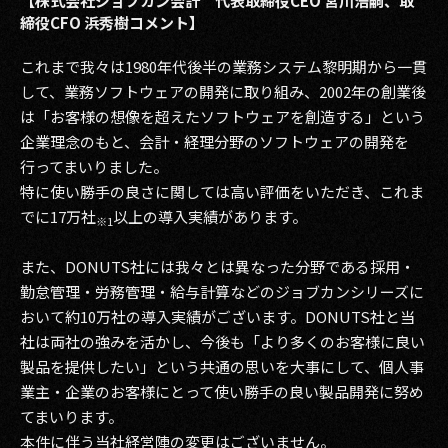
【株式会社ジョブカン会計 代表取締役CEO 宮川浩嗣、取
締役CFO 浜秀樹コメント】
これまで我々は1980年代後半の業務システム黎明期から一貫
して、業務ソフトウェアの開発に取り組み、2002年の創業後
は「お客様の想像を超えたソフトウェアを創造する」という
企業理念のもと、会計・経理分野のソフトウェアの開発を
行ってまいりました。
特に使い勝手の良さに関しては高い評価をいただき、これま
でに17万社
以上の導入実績があります。
※1
また、DONUTS社には我々とは異なった分野である採用・
勤怠管理・労務管理・給与計算などのジョブカンシリーズに
おいて約10万社の導入実績がございます。DONUTS社と当
社は両社の強みを活かし、今後も「より多くのお客様に良い
製品を提供したい」という共通の思いを大事にして、個人事
業主・企業のお客様にとって使い勝手の良い製品開発に努め
てまいります。
本件に伴う当社経営陣の変更はございません。