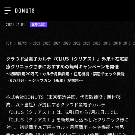
TOP
2021.06.01
医療(CLIUS)
お知らせ
NEWS
ジョブカン
TOP
NEWS
2026
2025
2024
2023
2022
2021
2020
2019
2018
2017
ABOUT
ゲーム
SERVICES
クラウド型電子カルテ『CLIUS（クリアス ）』外来＋在宅診
療クリニックさまにおすすめの無料キャンペーンを開催
ミクチャ
GROUP
〜初期費用20万円＋カルテ月額費用・在宅機能・禁忌チェック機能
医療(CLIUS)
（6カ月分）＋ジョブカン（永年）が無料〜
RECRUIT
出版メディア
CONTACT
株式会社DONUTS（東京都渋谷区、代表取締役：西村啓
美少女図鑑
成、以下当社）が提供するクラウド型電子カルテ
『CLIUS（クリアス ）』は、6月1日から7月31日までに
イベント
『CLIUS（クリアス ）』を新規申し込みしたクリニック様に
対し、初期費用20万円＋カルテ月額費用・在宅機能・禁忌
タテドラ
チェック機能（6カ月分）＋ジョブカン（永年）が無料にな