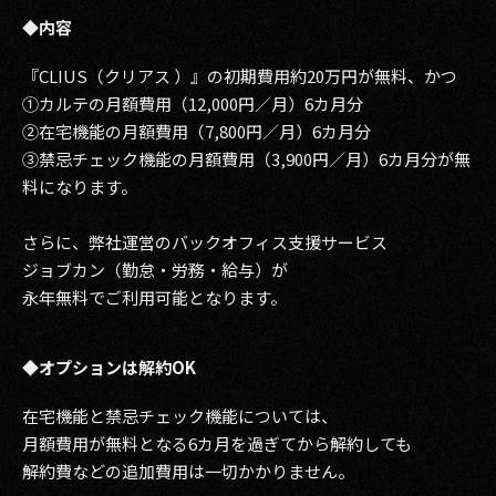
◆内容
2017
『CLIUS（クリアス ）』の初期費用約20万円が無料、かつ
2016
①カルテの月額費用（12,000円／月）6カ月分
②在宅機能の月額費用（7,800円／月）6カ月分
2015
③禁忌チェック機能の月額費用（3,900円／月）6カ月分が無
2014
料になります。
2013
さらに、弊社運営のバックオフィス支援サービス
ジョブカン（勤怠・労務・給与）が
2012
永年無料でご利用可能となります。
2011
◆オプションは解約OK
2010
在宅機能と禁忌チェック機能については、
2009
月額費用が無料となる6カ月を過ぎてから解約しても
解約費などの追加費用は一切かかりません。