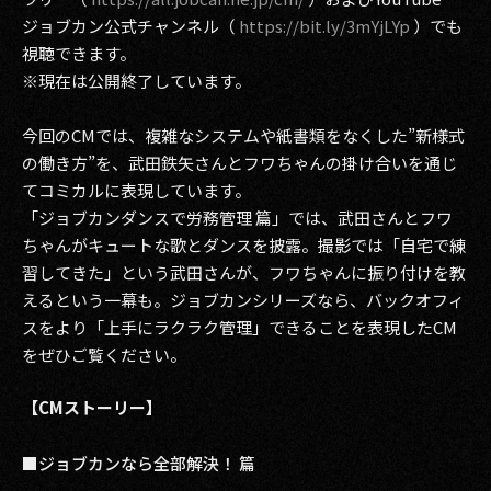
その他事業
ジョブカン公式チャンネル（
https://bit.ly/3mYjLYp
）でも
PRIVACY POLICY
視聴できます。
※現在は公開終了しています。
2026
今回のCMでは、複雑なシステムや紙書類をなくした”新様式
2025
の働き方”を、武田鉄矢さんとフワちゃんの掛け合いを通じ
てコミカルに表現しています。
2024
「ジョブカンダンスで労務管理 篇」では、武田さんとフワ
ちゃんがキュートな歌とダンスを披露。撮影では「自宅で練
2023
習してきた」という武田さんが、フワちゃんに振り付けを教
2022
えるという一幕も。ジョブカンシリーズなら、バックオフィ
スをより「上手にラクラク管理」できることを表現したCM
2021
をぜひご覧ください。
2020
【CMストーリー】
2019
■ジョブカンなら全部解決！ 篇
2018