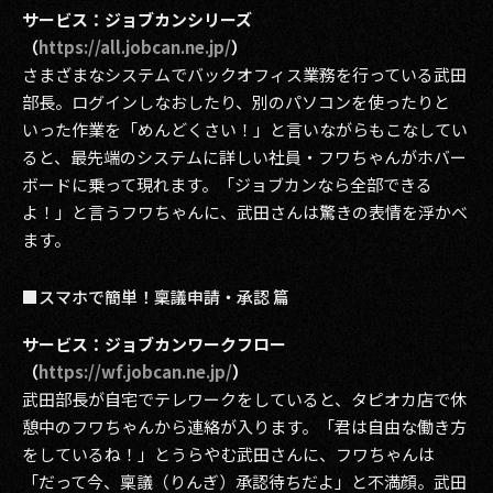
サービス：ジョブカンシリーズ
2017
（
https://all.jobcan.ne.jp/
）
さまざまなシステムでバックオフィス業務を行っている武田
2016
部長。ログインしなおしたり、別のパソコンを使ったりと
いった作業を「めんどくさい！」と言いながらもこなしてい
2015
ると、最先端のシステムに詳しい社員・フワちゃんがホバー
2014
ボードに乗って現れます。「ジョブカンなら全部できる
よ！」と言うフワちゃんに、武田さんは驚きの表情を浮かべ
2013
ます。
2012
■スマホで簡単！稟議申請・承認 篇
2011
サービス：ジョブカンワークフロー
（
https://wf.jobcan.ne.jp/
2010
）
武田部長が自宅でテレワークをしていると、タピオカ店で休
2009
憩中のフワちゃんから連絡が入ります。「君は自由な働き方
をしているね！」とうらやむ武田さんに、フワちゃんは
「だって今、稟議（りんぎ）承認待ちだよ」と不満顔。武田