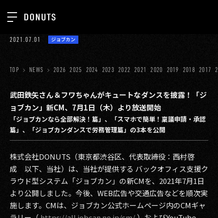
TOP
2021.07.01
ジョブカン
お知らせ
NEWS
ジョブカン
TOP
NEWS
2026
2025
2024
2023
2022
2021
2020
2019
2018
2017
ABOUT
ゲーム
SERVICES
武田鉄矢さん＆フワちゃんがキュートなダンスを披露！「ジ
ョブカン」新CM、7月1日（木）より放送開始
ミクチャ
GROUP
「ジョブカンなら全部解決！篇」、「スマホで簡単！稟議申請・承認
医療(CLIUS)
篇」、「ジョブカンダンスで労務管理篇」の3本を公開
RECRUIT
出版メディア
CONTACT
株式会社DONUTS（東京都渋谷区、代表取締役：西村啓
美少女図鑑
成 以下、当社）は、当社が提供する バックオフィス支援ク
ラウド型システム「ジョブカン」の新CMを、2021年7月1日
イベント
より公開しました。今後、WEB広告や交通広告などを順次実
施します。CMは、ジョブカン公式ホームページ内のCMギャ
タテドラ
ラリー（
https://all.jobcan.ne.jp/cm/
）およびYouTube