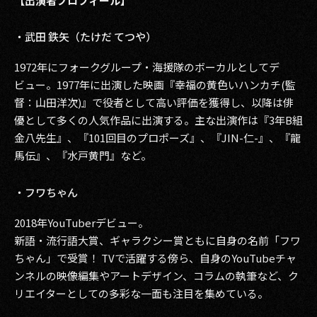
【出演者プロフィール】
・武田 鉄矢（たけだ てつや）
1972年にフォークグループ・海援隊のボーカルとしてデ
ビュー。1977年に出演した映画『幸福の黄色いハンカチ(監
督：山田洋次)』で役者として高い評価を獲得し、以降は俳
優として多くの人気作品に出演する。主な出演作は『3年B組
金八先生』、『101回目のプロポーズ』、『JIN-仁-』、『龍
馬伝』、『水戸黄門』など。
・フワちゃん
2018年YouTuberデビュー。
新語・流行語大賞、ギャラクシー賞ともに自身の名前「フワ
ちゃん」で受賞！ TVで活躍する傍ら、自身のYouTubeチャ
ンネルの映像編集やアートデザイン、コラムの執筆など、ク
リエイターとしての多彩な一面も注目を集めている。