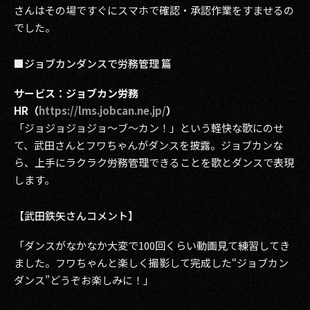
さんはその場ですぐにスマホで確認・承認作業をすませるの
でした。
■ジョブカンダンスで労務管理 篇
サービス：ジョブカン労務
HR（
https://lms.jobcan.ne.jp/
）
「ジョジョジョジョ～ブ～カン！」という軽快な歌にのせ
て、武田さんとフワちゃんがダンスを披露。ジョブカンな
ら、上手にラクラク労務管理できることを歌とダンスで表現
します。
【武田鉄矢さんコメント】
「ダンスがなかなか大変で100回くらい動画見て練習してき
ました。フワちゃんと楽しく撮影して完成した“ジョブカン
ダンス”どうぞお楽しみに！」