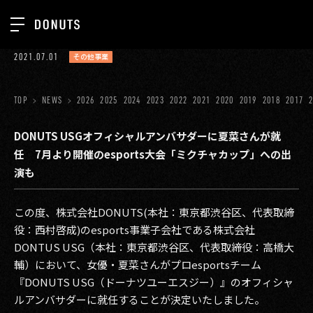
TOP
2021.07.01
その他事業
お知らせ
NEWS
ジョブカン
TOP
NEWS
2026
2025
2024
2023
2022
2021
2020
2019
2018
2017
ABOUT
ゲーム
SERVICES
DONUTS USGオフィシャルアンバサダーに夏菜さんが就
任 7月より開催のesports大会「ミクチャカップ」への出
ミクチャ
GROUP
演も
医療(CLIUS)
RECRUIT
この度、株式会社DONUTS(本社：東京都渋谷区、代表取締
出版メディア
CONTACT
役：西村啓成)のesports事業子会社である株式会社
美少女図鑑
DONTUS USG（本社：東京都渋谷区、代表取締役：高橋大
輔）において、女優・夏菜さんがプロesportsチーム
イベント
『DONUTS USG（ドーナツユーエスジー）』のオフィシャ
タテドラ
ルアンバサダーに就任することが決定いたしました。