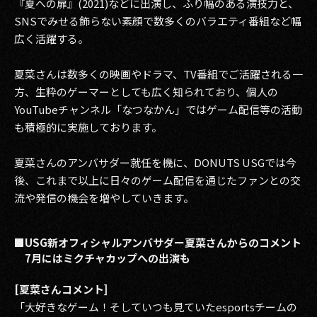
『夏への扉』(2021)などに出演し、ふり幅のある演技力と、
SNSでみせる飾らない素顔で数多くのバラエティ番組など幅
2017
広く活躍する。
2016
夏菜さんは数多くの映画やドラマ、TV番組でご活躍される一
2015
方、生粋のゲーマーとしても広く知られており、個人の
YouTubeチャンネル「なつなかん」ではゲーム配信等の活動
2014
も積極的に実施しております。
2013
夏菜さんのアンバサダー就任を機に、DONUTS USGでは今
2012
後、これまで以上に日々のゲーム配信を通じたファンとの交
流や発信の機会を増やしていきます。
2011
2010
■USG新オフィシャルアンバサダー夏菜さんからのコメント
7月にはミクチャカップへの出演も
2009
[夏菜さんコメント]
「大好きなゲーム！そしていつも見ていたesportsチームの