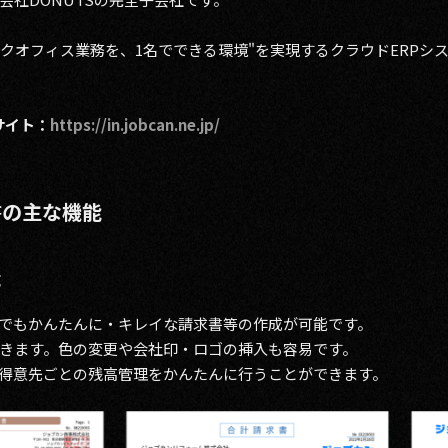
ックオフィス業務を、1名でできる環境"を実現するクラウドERP
サイト：
https://in.jobcan.ne.jp/
書の主な機能
成
でもかんたんに・キレイな請求書等の作成が可能です。
きます。色の変更や会社印・ロゴの挿入も容易です。
得意先ごとの残高管理をかんたんに行うことができます。