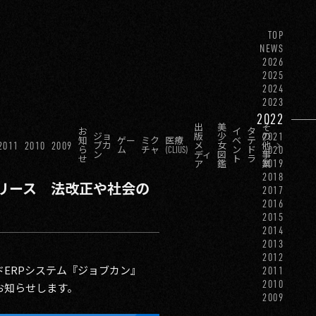
TOP
NEWS
2026
2025
2024
2023
2022
出
美
そ
お
イ
タ
2021
ジョ
版
少
の
知
ゲー
ミク
医療
ベ
テ
2011
2010
2009
ブカ
メ
女
他
2020
ら
ム
チャ
(CLIUS)
ン
ド
ン
ディ
図
事
せ
ト
ラ
2019
ア
鑑
業
2018
リース 法改正や社会の
2017
2016
2015
2014
2013
2012
ERPシステム『ジョブカン』
2011
2010
お知らせします。
2009