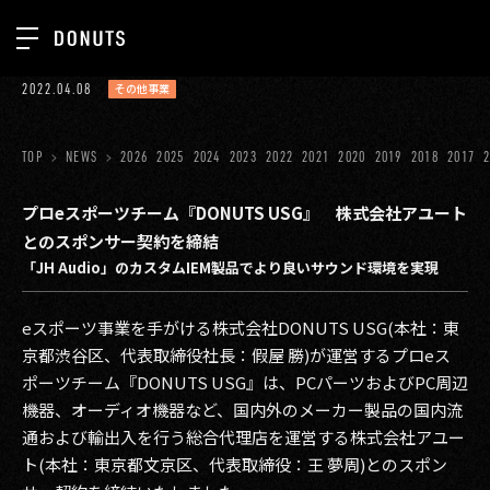
TOP
2022.04.08
その他事業
お知らせ
NEWS
ジョブカン
TOP
NEWS
2026
2025
2024
2023
2022
2021
2020
2019
2018
2017
ABOUT
ゲーム
SERVICES
プロeスポーツチーム『DONUTS USG』 株式会社アユート
とのスポンサー契約を締結
ミクチャ
GROUP
「JH Audio」のカスタムIEM製品でより良いサウンド環境を実現
医療(CLIUS)
RECRUIT
eスポーツ事業を手がける株式会社DONUTS USG(本社：東
出版メディア
CONTACT
京都渋谷区、代表取締役社長：假屋 勝)が運営するプロeス
美少女図鑑
ポーツチーム『DONUTS USG』は、PCパーツおよびPC周辺
機器、オーディオ機器など、国内外のメーカー製品の国内流
イベント
通および輸出入を行う総合代理店を運営する株式会社アユー
ト(本社：東京都文京区、代表取締役：王 夢周)とのスポン
タテドラ