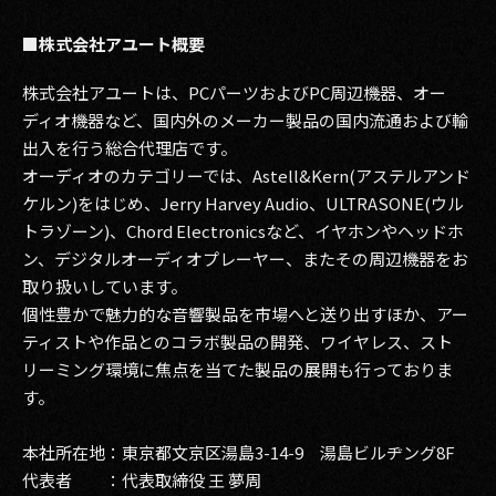
■株式会社アユート概要
株式会社アユートは、PCパーツおよびPC周辺機器、オー
ディオ機器など、国内外のメーカー製品の国内流通および輸
出入を行う総合代理店です。
オーディオのカテゴリーでは、Astell&Kern(アステルアンド
ケルン)をはじめ、Jerry Harvey Audio、ULTRASONE(ウル
トラゾーン)、Chord Electronicsなど、イヤホンやヘッドホ
ン、デジタルオーディオプレーヤー、またその周辺機器をお
取り扱いしています。
個性豊かで魅力的な音響製品を市場へと送り出すほか、アー
ティストや作品とのコラボ製品の開発、ワイヤレス、スト
リーミング環境に焦点を当てた製品の展開も行っておりま
す。
本社所在地：東京都文京区湯島3-14-9 湯島ビルヂング8F
代表者 ：代表取締役 王 夢周