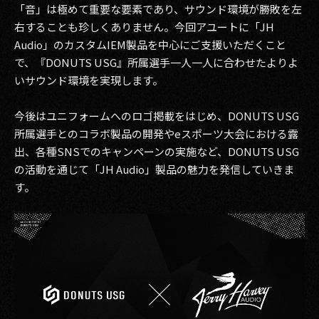
「音」は極めて重要な要素であり、サウンド環境が勝敗を左
2017
右することも珍しくありません。今回アユートに「JH
Audio」のカスタムIEM製品を中心にご支援いただくこと
2016
で、『DONUTS USG』所属選手一人一人に合わせたよりよ
いサウンド環境を実現します。
2015
今後はユニフォームへのロゴ掲載をはじめ、DONUTS USG
2014
所属選手とのコラボ製品の開発やeスポーツ大会における露
2013
出、各種SNSでのキャンペーンの実施など、DONUTS USG
の活動を通じて「JH Audio」製品の魅力を発信していきま
2012
す。
2011
2010
2009