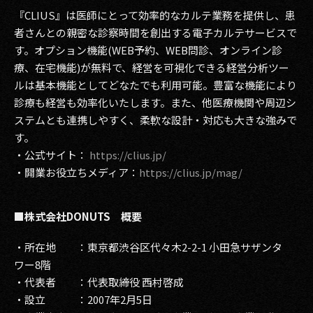
『CLIUS』は医師にとって効率的なカルテ業務を提供し、患
者さんとの親密な診察時間を創出する電子カルテサービスで
す。オプション機能(WEB予約、WEB問診、オンライン診
療、在宅機能)が無料で、経営を可視化できる経営分析ツー
ルは基本機能としてどなたでも利用可能。豊富な機能により
診療も経営も効率化いたします。また、他医療機関や周辺シ
ステムとも連携しやすく、柔軟な設計・対応も大きな強みで
す。
・公式サイト：
https://clius.jp/
・開業お役立ちメディア：
https://clius.jp/mag/
■株式会社DONUTS 概要
・所在地 ：東京都渋谷区代々木2-2-1 小田急サザンタ
ワー8階
・代表者 ：代表取締役 西村啓成
・設立 ：2007年2月5日