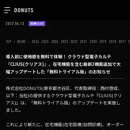
TOP
2022.06.13
医療(CLIUS)
お知らせ
NEWS
ジョブカン
TOP
NEWS
2026
2025
2024
2023
2022
2021
2020
2019
2018
2017
ABOUT
ゲーム
SERVICES
導入前に使用感を無料で体験！ クラウド型電子カルテ
『CLIUS(クリアス)』、在宅機能を含む最新3機能追加で大
ミクチャ
GROUP
幅アップデートした「無料トライアル版」のお知らせ
医療(CLIUS)
RECRUIT
株式会社DONUTS(東京都渋谷区、代表取締役：西村啓成、
出版メディア
CONTACT
以下：当社)の提供するクラウド型電子カルテ『CLIUS(クリ
美少女図鑑
アス)』は、「無料トライアル版」のアップデートを実施し
ました。
イベント
タテドラ
これにより新たに、在宅機能(在宅医療/訪問診療)、オーダー