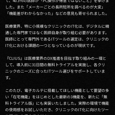
て、40.3％の医師が「PC操作が得意ではないこと」を挙げま
した。また「メーカーごとの長所短所を調べるのが大変」
2017
「機能差がわからなかった」などの意見も寄せられました。
2016
医療業界、特に小規模なクリニックのIT化は、デジタルに精
2015
通した専門家ではなく医師自身が取り組む必要があります。
医師にとって専門外であるITツールの選定は、クリニックの
2014
IT化における課題の一つとなっているのが現状です。
2013
『CLIUS』は医療業界のDX推進を目指す取り組みの一環と
して、導入前に31日間の無料トライアルを実施し、各クリ
2012
ニックのニーズに合ったITツール選びをサポートしていま
2011
す。
2010
このたび、電子カルテに搭載してほしい機能として要望の多
い「在宅機能」をはじめとした最新の3機能を、新たに「無
2009
料トライアル版」にも実装いたしました。実際の環境で機能
の使用感をお試しいただき、クリニックのIT化に向けたツー