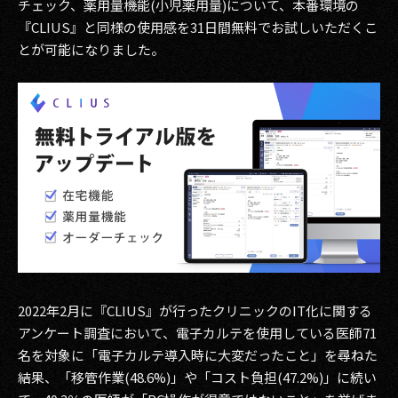
チェック、薬用量機能(小児薬用量)について、本番環境の
その他事業
『CLIUS』と同様の使用感を31日間無料でお試しいただくこ
PRIVACY POLICY
とが可能になりました。
2026
2025
2024
2023
2022
2021
2022年2月に『CLIUS』が行ったクリニックのIT化に関する
2020
アンケート調査において、電子カルテを使用している医師71
2019
名を対象に「電子カルテ導入時に大変だったこと」を尋ねた
結果、「移管作業(48.6%)」や「コスト負担(47.2%)」に続い
2018