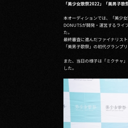
「美少女歌祭2022」「美男子歌
RECRUIT
本オーディションでは、「美少女歌
DONUTSが開発・運営するライ
CONTACT
た。
最終審査に進んだファイナリスト男
「美男子歌祭」の初代グランプリ
また、当日の様子は「ミクチャ」
した。
PRIVACY POLICY