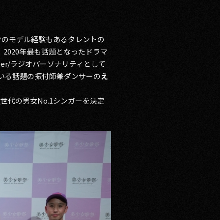
でのモデル経験もあるタレントの
、2020年最も話題となったドラマ
ber/ラジオパーソナリティとして
ている話題の振付師兼ダンサーの
え
代の男女No.1シンガーを決定