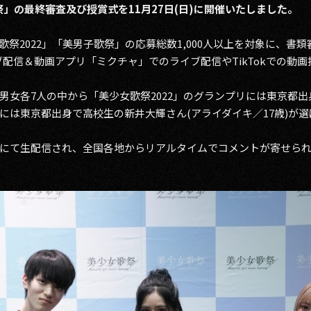
祭」の最終審査及び授賞式を11月27日(日)に開催いたしました。
祭2022」「美男子歌祭」の応募総数1,000人以上を対象に、書
ブ配信＆動画アプリ「ミクチャ」でのライブ配信やTikTokでの動
女各7人の中から「美少女歌祭2022」のグランプリには東京都出身
には東京都出身で高校生の新井大輝さん(アライダイキ／17歳)が
にて生配信され、全国各地からリアルタイムでコメントが寄せら