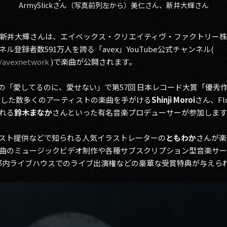
ArmySlickさん（写真前列左から）美仁さん、新井大輝さん
新井大輝さんは、エイベックス・クリエイティヴ・ファクトリー
登録者数591万人を誇る「avex」YouTube公式チャンネル(
r/avexnetwork
)で楽曲が公開されます。
Aの「愛してるのに、愛せない」で第57回 日本レコード大賞「優秀
めとした数多くのアーティストの楽曲を手がける
Shinji Moroi
さん、F
れる
鈴木まなか
さんといった有名音楽プロデューサーが参加します
のイラスト提供などで知られる人気イラストレーターの
ともわか
さんが楽
曲のミュージックビデオ制作や各種サブスクリプション型音楽サ
都内ライブハウスでのライブ出演権などの豪華な受賞特典が与えら