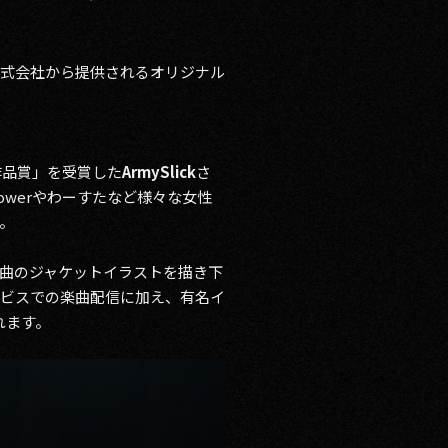
株式会社から提供されるオリジナル
作品賞」を受賞した
ArmySlick
さ
lowerやわーすたなど様々な女性
。
曲のジャケットイラストを描き下
ービスでの楽曲配信に加え、有名イ
れます。