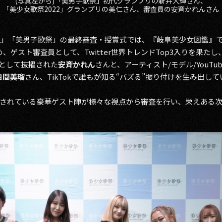
(写真左から)「美男子歌祭」初代グランプリの新井大輝さん、
「美少女歌祭2022」グランプリの美仁さん、審査員の安斉かれんさん
22」「美男子歌祭」の最終審査・授賞式では、『岐阜美少女図鑑』
、ゲスト審査員として、Twitter世界トレンドTop3入りを果たし
演として抜擢された
安斉かれん
さんと、アーティスト/モデル/YouTu
白間美瑠
さん、TikTokで誰もが知る“バズる”振り付けを生み出し
されている豪華ゲスト陣が様々な視点から審査を行い、栄えある次世