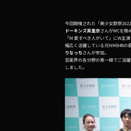
今回開催された「美少女歌祭20
ドーキンズ英里奈
さんがMCを務め
「M 愛すべき人がいて」にW主
幅広く活躍している元NMB48の
りなっち
さんが参加。
芸能界の各分野の第一線でご活躍
しました。