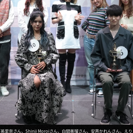
里奈さん、Shinji Moroiさん、白間美瑠さん、安斉かれんさん、