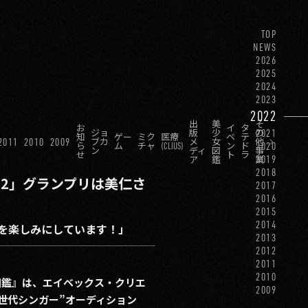
TOP
NEWS
2026
2025
2024
2023
2022
出
美
そ
お
イ
タ
2021
ジョ
版
少
の
知
ゲー
ミク
医療
ベ
テ
2011
2010
2009
ブカ
メ
女
他
2020
ら
ム
チャ
(CLIUS)
ン
ド
ン
ディ
図
事
せ
ト
ラ
2019
ア
鑑
業
2018
22」グランプリは美仁さ
2017
2016
2015
2014
を楽しみにしています！」
2013
2012
2011
2010
図鑑』は、エイベックス・クリエ
2009
世代シンガー”オーディション