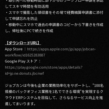
・取引先への移動時間に部下からのワークフロー申請を承認
してスキマ時間を有効活用
・スマホで撮影した領収書をその場で経費精算申請書に添付
して申請忘れを防止
・移動中にスマホで過去の申請書のコピーから下書きを作成
し、帰社後にPCで続きを作成
【ダウンロードURL】
App Store ：
https://apps.apple.com/jp/app/jobcan-
workflow/id1625283887
Google Play ストア ：
https://play.google.com/store/apps/details?
id=jp.ne.donuts.jbcnwf
ジョブカンは今後も企業の業務効率化をサポートし、"100名
規模のバックオフィス業務を1名でできる環境"を実現するク
ラウドERPシステムを目指して、さらなるサービス向上を推
進してまいります。