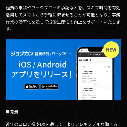
その他事業
経費の申請やワークフローの承認などを、スキマ時間を有効
PRIVACY POLICY
活用してスマホから手軽に済ませることが可能となり、事務
作業の効率化を通して労働生産性の向上をサポートいたしま
2026
す。
2025
2024
2023
2022
2021
2020
■背景
2019
近年のコロナ禍やDXを通して、よりフレキシブルな働き方
2018