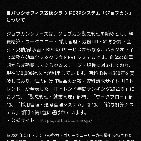
■バックオフィス支援クラウドERPシステム「ジョブカン」
について
ジョブカンシリーズは、ジョブカン勤怠管理を始めとし、経
費精算・ワークフロー・採用管理・労務HR・給与計算・会
計・見積/請求書・BPOの9サービスからなる、バックオフィ
ス業務を効率化するクラウドERPシステムです。企業の創業
期から成熟期まであらゆるステージ・規模に対応しており、
現在150,000社以上が利用しています。有料ID数は300万を突
破しており、法人向けIT製品の比較・資料請求サイト「ITト
レンド」が発表した「ITトレンド年間ランキング2021※」に
おいて、「勤怠管理・就業管理」部門、「ワークフロー」部
門、「採用管理・選考管理システム」部門、「給与計算シス
テム」部門で第1位に選ばれています。
・公式サイト：
https://all.jobcan.ne.jp/
※2021年にITトレンドの各カテゴリーでユーザーから最も支持された