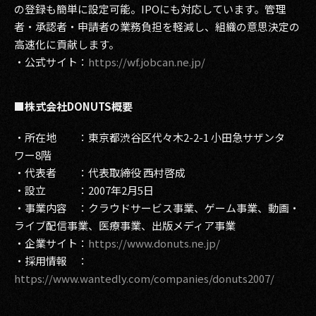
の登録も簡単に設定可能。IPOにも対応しています。管理
者・承認者・申請者の業務負担を軽減し、組織の意思決定の
高速化に貢献します。
・公式サイト：
https://wf.jobcan.ne.jp/
■株式会社DONUTS概要
・所在地 ：東京都渋谷区代々木2-2-1 小田急サザンタ
ワー8階
・代表者 ：代表取締役 西村啓成
・設立 ：2007年2月5日
・事業内容 ：クラウドサービス事業、ゲーム事業、動画・
ライブ配信事業、医療事業、出版メディア事業
・企業サイト：
https://www.donuts.ne.jp/
・採用情報 ：
https://www.wantedly.com/companies/donuts2007/