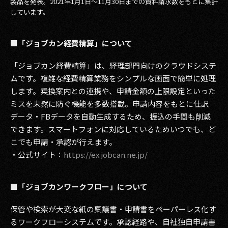
製品を発表。2021年1月1日～11月30日までの資料請求数をもとに集計
しています。
■「ジョブカン経費精算」について
「ジョブカン経費精算」は、経理部門向けのクラウドシステ
ムです。複雑な経費精算業務をシンプルな画面で簡単に処理
します。乗換案内との連携や、申請金額の上限設定といった
ミスを未然に防ぐ機能を多数搭載。申請内容をもとに仕訳
データ・FBデータを自動生成するため、振込の手間も削減
できます。スマートフォンに対応しているためいつでも、ど
こでも申請・承認が行えます。
・公式サイト：
https://ex.jobcan.ne.jp/
■「ジョブカンワークフロー」について
保管や検索が大変な紙の稟議書・申請書をペーパーレス化す
るワークフローシステムです。承認経路や、自社独自申請書