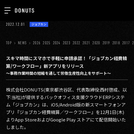
TOP
2022.12.01
ジョブカン
お知らせ
NEWS
ジョブカン
TOP
NEWS
2026
2025
2024
2023
2022
2021
2020
2019
2018
2017
ABOUT
ゲーム
SERVICES
スキマ時間にスマホで手軽に申請承認！「ジョブカン経費精
算/ワークフロー」新アプリをリリース
ミクチャ
GROUP
〜事務作業時間の短縮を通して労働生産性向上をサポート〜
医療(CLIUS)
RECRUIT
株式会社DONUTS(東京都渋谷区、代表取締役:西村啓成、以
出版メディア
CONTACT
下:当社)が提供するバックオフィス支援クラウドERPシステ
美少女図鑑
ム「ジョブカン」は、iOS/Android版の新スマートフォンア
プリ『ジョブカン経費精算／ワークフロー』を12月1日(木)
イベント
よりApp StoreおよびGoogle Play ストアにて配信開始いた
しました。
タテドラ