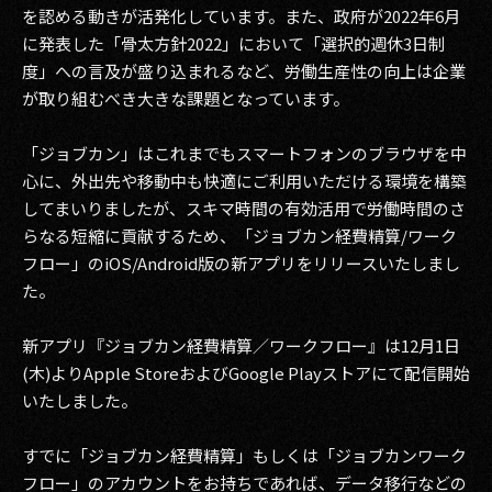
を認める動きが活発化しています。また、政府が2022年6月
2017
に発表した「骨太方針2022」において「選択的週休3日制
度」への言及が盛り込まれるなど、労働生産性の向上は企業
2016
が取り組むべき大きな課題となっています。
2015
「ジョブカン」はこれまでもスマートフォンのブラウザを中
心に、外出先や移動中も快適にご利用いただける環境を構築
2014
してまいりましたが、スキマ時間の有効活用で労働時間のさ
2013
らなる短縮に貢献するため、「ジョブカン経費精算/ワーク
フロー」のiOS/Android版の新アプリをリリースいたしまし
2012
た。
2011
新アプリ『ジョブカン経費精算／ワークフロー』は12月1日
2010
(木)よりApple StoreおよびGoogle Playストアにて配信開始
いたしました。
2009
すでに「ジョブカン経費精算」もしくは「ジョブカンワーク
フロー」のアカウントをお持ちであれば、データ移行などの