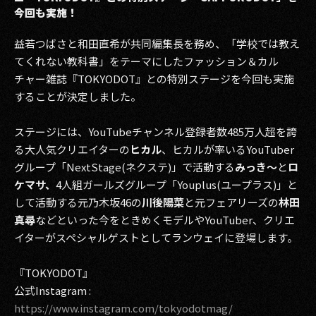
今回も実施！
益若つばさと和田直希が共同編集長を務め、「学校では教え
てくれない教科書」をテーマにしたファッション＆カル
チャー雑誌『TOKYODOT』との特別ステージを今回も実施
することが決定しました。
ステージには、YouTubeチャンネル登録者数485万人超を誇
る大人気クリエイターの
ヒカル
、ヒカルが率いるYouTuber
グループ「NextStage(ネクステ)」で活動する
みっき〜
と
ロ
ケマサ、
4人組ガールズグループ「Youplus(ユープラス)」と
して活動する元乃木坂46の
川後陽菜
と元フェアリーズの
林田
真尋
などといった今をときめくモデルやYouTuber、クリエ
イターがスペシャルゲストとしてランウェイに登場します。
『TOKYODOT』
公式Instagram :
https://www.instagram.com/tokyodotmag/