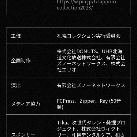
https://w.pia.jp/t/sapporo-
collection2023/
主催
札幌コレクション実行委員会
株式会社DONUTS、UHB北海
道文化放送株式会社、有限会社
企画制作
ズノーネットワークス、株式会
社エリオ
演出
有限会社ズノーネットワークス
FCPress、Zipper、Ray (50音
メディア協力
順)
Tika、次世代タレント発掘プロ
ジェクト、株式会社ヴィクト
スポンサー
リー、札幌デンタルケア、和ら