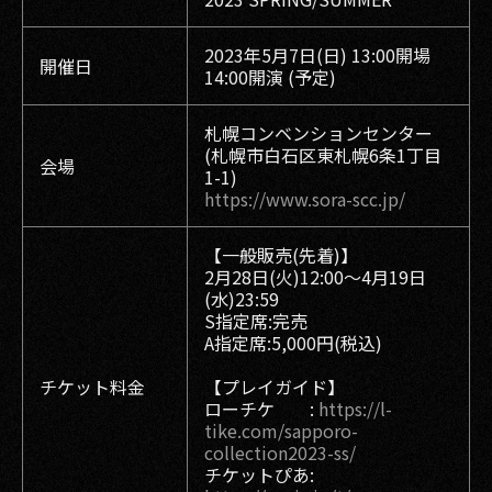
2023年5月7日(日) 13:00開場
開催日
14:00開演 (予定)
札幌コンベンションセンター
(札幌市白石区東札幌6条1丁目
会場
1-1)
https://www.sora-scc.jp/
【一般販売(先着)】
2月28日(火)12:00～4月19日
(水)23:59
S指定席:完売
A指定席:5,000円(税込)
チケット料金
【プレイガイド】
ローチケ :
https://l-
tike.com/sapporo-
collection2023-ss/
チケットぴあ: