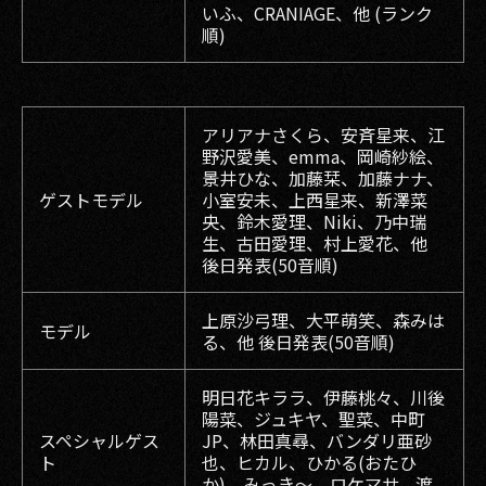
いふ、CRANIAGE、他 (ランク
順)
アリアナさくら、安斉星来、江
野沢愛美、emma、岡崎紗絵、
景井ひな、加藤栞、加藤ナナ、
ゲストモデル
小室安未、上西星来、新澤菜
央、鈴木愛理、Niki、乃中瑞
生、古田愛理、村上愛花、他
後日発表(50音順)
上原沙弓理、大平萌笑、森みは
モデル
る、他 後日発表(50音順)
明日花キララ、伊藤桃々、川後
陽菜、ジュキヤ、聖菜、中町
スペシャルゲス
JP、林田真尋、バンダリ亜砂
ト
也、ヒカル、ひかる(おたひ
か)、みっき〜、ロケマサ、渡