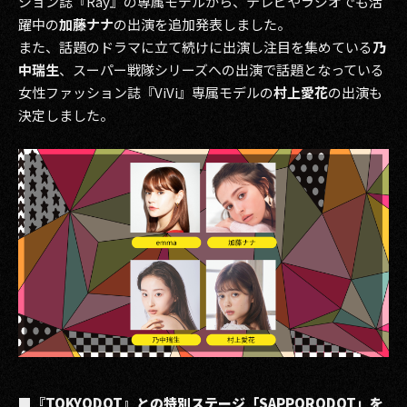
ション誌『Ray』の専属モデルから、テレビやラジオでも活
躍中の
加藤ナナ
の出演を追加発表しました。
また、話題のドラマに立て続けに出演し注目を集めている
乃
中瑞生
、スーパー戦隊シリーズへの出演で話題となっている
女性ファッション誌『ViVi』専属モデルの
村上愛花
の出演も
決定しました。
■『TOKYODOT』との特別ステージ「SAPPORODOT」を