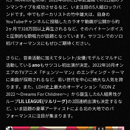
ンマンライブを成功させるなど、いま注目の5人組ロックバ
ンドです。中でもボーカリストの竹中雄大は、自身の
YouTubeチャンネルに投稿したカラオケ動画が公開から約
2ヶ月で318万回以上再生されるなど、そのハイトーンボイス
と圧倒的な歌唱力が話題となっています。サツコレでのソロ
初パフォーマンスにもぜひご期待ください。
さらに、音楽活動に加えてタレント/女優/モデルとマルチに
活動している
ano
もサツコレ初出演が決定。2022年10月オン
エアのTVアニメ『チェンソーマン』のエンディング・テーマ
に楽曲が採用されるなど、若い世代を中心に絶大な人気を誇
ります。また、LDH史上最大のオーディション「iCON Z
2022 ～Dreams For Children～」から誕生した6人組男性グ
ループ
LIL LEAGUE(リルリーグ)
の2回連続出演も決定するな
ど、いま話題の豪華アーティストによる北の大地でのパ
フォーマンスに注目が集まります。