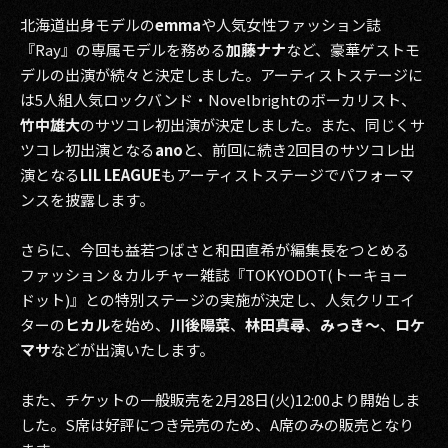
その他事業
北海道出身モデルの
emma
や人気女性ファッション誌
PRIVACY POLICY
『Ray』の専属モデルを務める
加藤ナナ
など、豪華ゲストモ
デルの出演が続々と決定しました。アーティストステージに
2026
は5人組人気ロックバンド・Novelbrightのボーカリスト、
竹中雄大
のサツコレ初出演が決定しました。また、同じくサ
2025
ツコレ初出演となる
ano
と、前回に続き2回目のサツコレ出
演となる
LIL LEAGUE
もアーティストステージでパフォーマ
2024
ンスを披露します。
2023
さらに、今回も益若つばさと和田直希が編集長をつとめる
2022
ファッション＆カルチャー雑誌『TOKYODOT(トーキョー
ドット)』との特別ステージの実施が決定し、人気クリエイ
2021
ターの
ヒカル
を始め、
川後陽菜
、
林田真尋
、
みっき〜
、
ロケ
マサ
などが出演いたします。
2020
2019
また、チケットの一般販売を2月28日(火)12:00より開始しま
した。S席は好評につき完売のため、A席のみの販売となり
2018