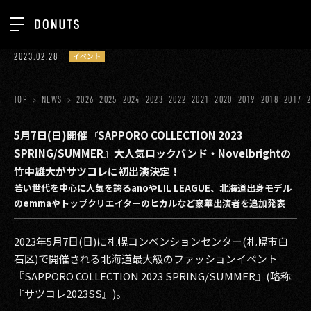
TOP
2023.02.28
イベント
お知らせ
NEWS
ジョブカン
TOP
NEWS
2026
2025
2024
2023
2022
2021
2020
2019
2018
2017
ABOUT
ゲーム
SERVICES
5月7日(日)開催『SAPPORO COLLECTION 2023
SPRING/SUMMER』大人気ロックバンド・Novelbrightの
ミクチャ
GROUP
竹中雄大がサツコレに初出演決定！
医療(CLIUS)
若い世代を中心に人気を誇るanoやLIL LEAGUE、北海道出身モデル
RECRUIT
のemmaやトップクリエイターのヒカルなど豪華出演者を追加発表
出版メディア
CONTACT
美少女図鑑
2023年5月7日(日)に札幌コンベンションセンター(札幌市白
石区)で開催される北海道最大級のファッションイベント
イベント
『SAPPORO COLLECTION 2023 SPRING/SUMMER』(略称:
『サツコレ2023SS』)。
タテドラ